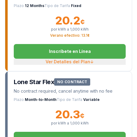
Plazo
12 Months
Tipo de Tarifa
Fixed
20.2
¢
por kWh a
1,000
kWh
Verano efectivo: 13.1¢
Inscríbete en Línea
Ver Detalles del Plan
↓
Lone Star Flex
NO CONTRACT
No contract required, cancel anytime with no fee
Plazo
Month-to-Month
Tipo de Tarifa
Variable
20.3
¢
por kWh a
1,000
kWh