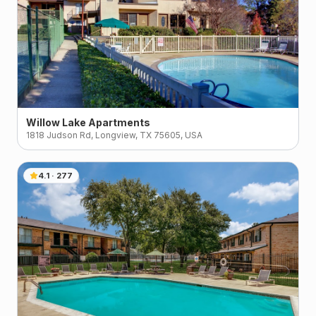
Willow Lake Apartments
1818 Judson Rd, Longview, TX 75605, USA
4.1
·
277