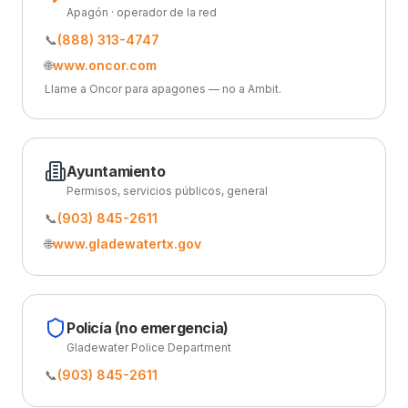
Apagón · operador de la red
📞
(888) 313-4747
🌐
www.oncor.com
Llame a Oncor para apagones — no a Ambit.
Ayuntamiento
Permisos, servicios públicos, general
📞
(903) 845-2611
🌐
www.gladewatertx.gov
Policía (no emergencia)
Gladewater Police Department
📞
(903) 845-2611