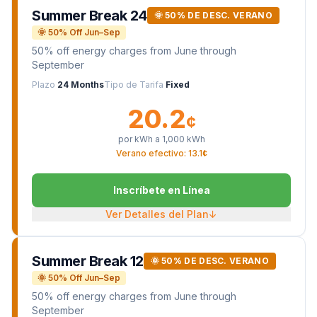
Summer Break 24
🌞 50% DE DESC. VERANO
🌞 50% Off Jun–Sep
50% off energy charges from June through
September
Plazo
24 Months
Tipo de Tarifa
Fixed
20.2
¢
por kWh a
1,000
kWh
Verano efectivo: 13.1¢
Inscríbete en Línea
Ver Detalles del Plan
↓
Summer Break 12
🌞 50% DE DESC. VERANO
🌞 50% Off Jun–Sep
50% off energy charges from June through
September