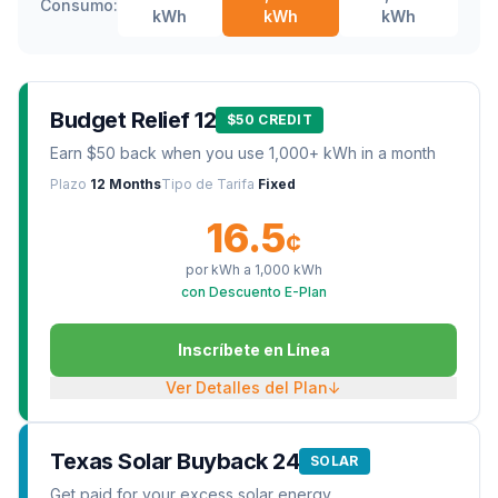
Consumo:
kWh
kWh
kWh
Budget Relief 12
$50 CREDIT
Earn $50 back when you use 1,000+ kWh in a month
Plazo
12 Months
Tipo de Tarifa
Fixed
16.5
¢
por kWh a
1,000
kWh
con Descuento E-Plan
Inscríbete en Línea
Ver Detalles del Plan
↓
Texas Solar Buyback 24
SOLAR
Get paid for your excess solar energy