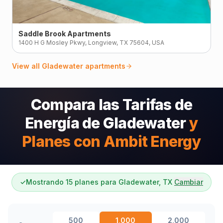
Saddle Brook Apartments
1400 H G Mosley Pkwy, Longview, TX 75604, USA
View all
Gladewater
apartments
Compara las Tarifas de
Energía de Gladewater
y
Planes con Ambit Energy
✓
Mostrando 15 planes para Gladewater, TX
Cambiar
500
1,000
2,000