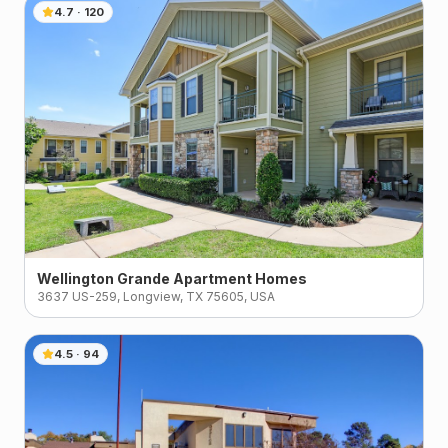
4.7
·
120
Wellington Grande Apartment Homes
3637 US-259, Longview, TX 75605, USA
4.5
·
94