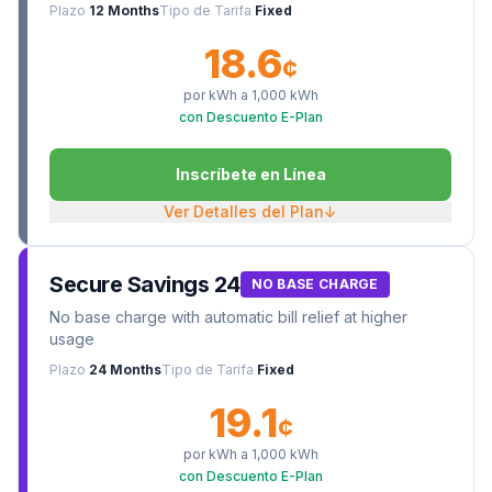
Plazo
12 Months
Tipo de Tarifa
Fixed
18.6
¢
por kWh a
1,000
kWh
con Descuento E-Plan
Inscríbete en Línea
Ver Detalles del Plan
↓
Secure Savings 24
NO BASE CHARGE
No base charge with automatic bill relief at higher
usage
Plazo
24 Months
Tipo de Tarifa
Fixed
19.1
¢
por kWh a
1,000
kWh
con Descuento E-Plan