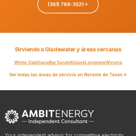
(361) 788-3521
Sirviendo a Gladewater y áreas cercanas
White Oak
Diana
Big Sandy
Kilgore
Longview
Winona
Ver todas las áreas de servicio en Noreste de Texas
Your independent advisor for competitive electricity