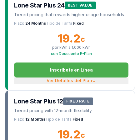
Lone Star Plus 24
BEST VALUE
Tiered pricing that rewards higher usage households
Plazo
24 Months
Tipo de Tarifa
Fixed
19.2
¢
por kWh a
1,000
kWh
con Descuento E-Plan
Inscríbete en Línea
Ver Detalles del Plan
↓
Lone Star Plus 12
FIXED RATE
Tiered pricing with 12-month flexibility
Plazo
12 Months
Tipo de Tarifa
Fixed
19.2
¢