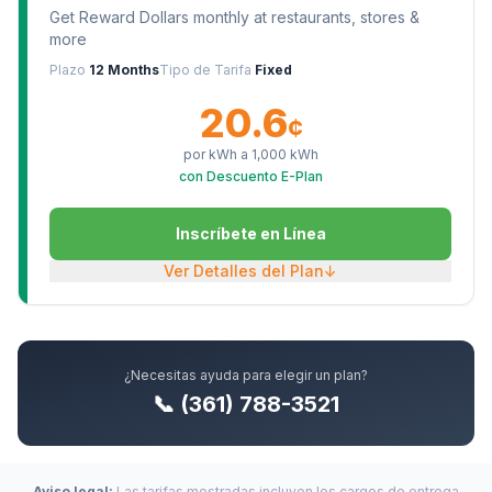
Get Reward Dollars monthly at restaurants, stores &
more
Plazo
12 Months
Tipo de Tarifa
Fixed
20.6
¢
por kWh a
1,000
kWh
con Descuento E-Plan
Inscríbete en Línea
Ver Detalles del Plan
↓
¿Necesitas ayuda para elegir un plan?
📞 (361) 788-3521
Aviso legal:
Las tarifas mostradas incluyen los cargos de entrega