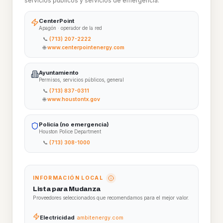
servicios públicos y servicios de emergencia.
CenterPoint
Apagón · operador de la red
📞
(713) 207-2222
🌐
www.centerpointenergy.com
Ayuntamiento
Permisos, servicios públicos, general
📞
(713) 837-0311
🌐
www.houstontx.gov
Policía (no emergencia)
Houston Police Department
📞
(713) 308-1000
INFORMACIÓN LOCAL
Lista para Mudanza
Proveedores seleccionados que recomendamos para el mejor valor.
Electricidad
ambitenergy.com