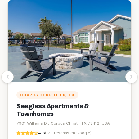
HOUSTON TX
, TX
APT Locator - Central
1001 Texas Ave Suite 1400, Houston, TX 77002, USA
5.0
(
617
reseñas en Google
)
Visitar sitio
→
Ver guía de servicios