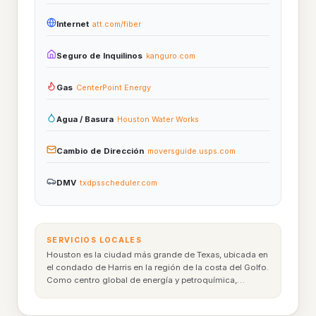
Internet
att.com/fiber
Seguro de Inquilinos
kanguro.com
Gas
CenterPoint Energy
Agua / Basura
Houston Water Works
Cambio de Dirección
moversguide.usps.com
DMV
txdpsscheduler.com
SERVICIOS LOCALES
Houston es la ciudad más grande de Texas, ubicada en
el condado de Harris en la región de la costa del Golfo.
Como centro global de energía y petroquímica,
Houston alberga millones de residentes y negocios
que dependen de un suministro eléctrico confiable. Si