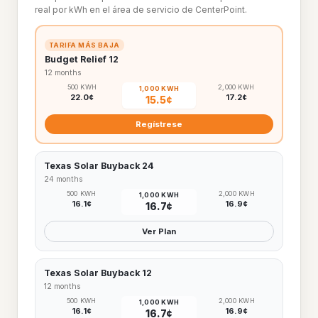
real por kWh en el área de servicio de CenterPoint.
TARIFA MÁS BAJA
Budget Relief 12
12
months
500 KWH
2,000 KWH
1,000 KWH
22.0¢
17.2¢
15.5¢
Regístrese
Texas Solar Buyback 24
24
months
500 KWH
2,000 KWH
1,000 KWH
16.1¢
16.9¢
16.7¢
Ver Plan
Texas Solar Buyback 12
12
months
500 KWH
2,000 KWH
1,000 KWH
16.1¢
16.9¢
16.7¢