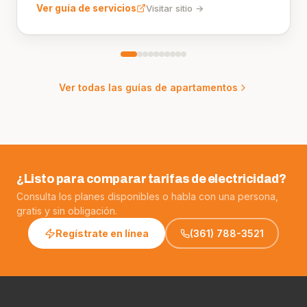
Ver todas las guías de apartamentos
¿Listo para comparar tarifas de electricidad?
Consulta los planes disponibles o habla con una persona,
gratis y sin obligación.
Regístrate en línea
(361) 788-3521