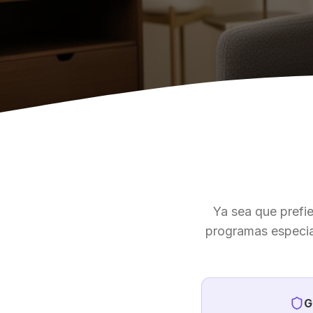
Ya sea que prefier
programas especia
G