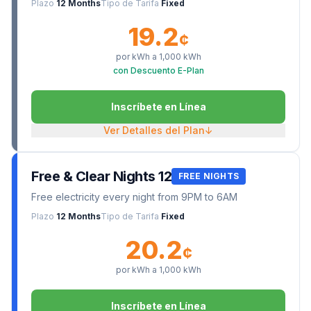
Plazo
12 Months
Tipo de Tarifa
Fixed
19.2
¢
por kWh a
1,000
kWh
con Descuento E-Plan
Inscríbete en Línea
Ver Detalles del Plan
↓
Free & Clear Nights 12
FREE NIGHTS
Free electricity every night from 9PM to 6AM
Plazo
12 Months
Tipo de Tarifa
Fixed
20.2
¢
por kWh a
1,000
kWh
Inscríbete en Línea