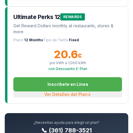
Ultimate Perks 12
REWARDS
Get Reward Dollars monthly at restaurants, stores &
more
Plazo
12 Months
Tipo de Tarifa
Fixed
20.6
¢
por kWh a
1,000
kWh
con Descuento E-Plan
Inscríbete en Línea
Ver Detalles del Plan
↓
¿Necesitas ayuda para elegir un plan?
📞 (361) 788-3521