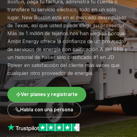
Boston, paga tu factura, administra tu cuenta o
transfiere tu servicio eléctrico, todo en un solo
lugar. New Boston está en el mercado desregulado
de Texas, así que usted puede elegir su proveedor.
Más de 1 millón de tejanos nos han elegido porque
Ambit Energy ofrece la confianza de un proveedor
de servicios de energía con calificación A del BBB y
un historial de haber sido clasificado #1 en JD
Power en satisfacción del cliente más veces que
cualquier otro proveedor de energía.
Ver planes y registrarte
Habla con una persona