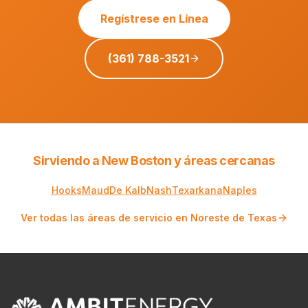
Regístrese en Línea
(361) 788-3521
Sirviendo a New Boston y áreas cercanas
Hooks
Maud
De Kalb
Nash
Texarkana
Naples
Ver todas las áreas de servicio en Noreste de Texas