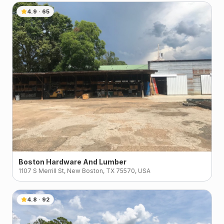
4.9
·
65
Boston Hardware And Lumber
1107 S Merrill St, New Boston, TX 75570, USA
4.8
·
92