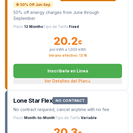
🌞 50% Off Jun–Sep
50% off energy charges from June through
September
Plazo
12 Months
Tipo de Tarifa
Fixed
20.2
¢
por kWh a
1,000
kWh
Verano efectivo: 13.1¢
Inscríbete en Línea
Ver Detalles del Plan
↓
Lone Star Flex
NO CONTRACT
No contract required, cancel anytime with no fee
Plazo
Month-to-Month
Tipo de Tarifa
Variable
20.3