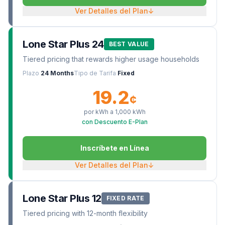
Ver Detalles del Plan
↓
Lone Star Plus 24
BEST VALUE
Tiered pricing that rewards higher usage households
Plazo
24 Months
Tipo de Tarifa
Fixed
19.2
¢
por kWh a
1,000
kWh
con Descuento E-Plan
Inscríbete en Línea
Ver Detalles del Plan
↓
Lone Star Plus 12
FIXED RATE
Tiered pricing with 12-month flexibility