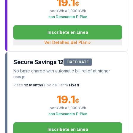
19.1
¢
por kWh a
1,000
kWh
con Descuento E-Plan
Inscríbete en Línea
Ver Detalles del Plan
↓
Secure Savings 12
FIXED RATE
No base charge with automatic bill relief at higher
usage
Plazo
12 Months
Tipo de Tarifa
Fixed
19.1
¢
por kWh a
1,000
kWh
con Descuento E-Plan
Inscríbete en Línea