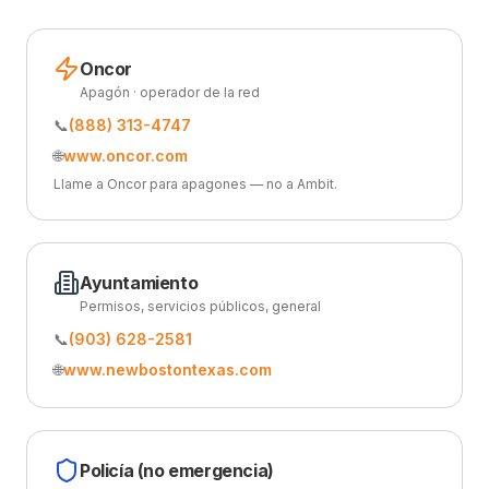
Oncor
Apagón · operador de la red
📞
(888) 313-4747
🌐
www.oncor.com
Llame a Oncor para apagones — no a Ambit.
Ayuntamiento
Permisos, servicios públicos, general
📞
(903) 628-2581
🌐
www.newbostontexas.com
Policía (no emergencia)