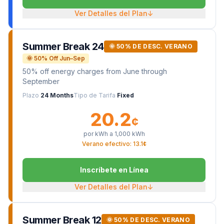
Ver Detalles del Plan
↓
Summer Break 24
🌞 50% DE DESC. VERANO
🌞 50% Off Jun–Sep
50% off energy charges from June through
September
Plazo
24 Months
Tipo de Tarifa
Fixed
20.2
¢
por kWh a
1,000
kWh
Verano efectivo: 13.1¢
Inscríbete en Línea
Ver Detalles del Plan
↓
Summer Break 12
🌞 50% DE DESC. VERANO