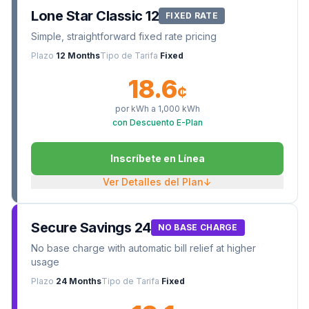
Lone Star Classic 12
FIXED RATE
Simple, straightforward fixed rate pricing
Plazo
12 Months
Tipo de Tarifa
Fixed
18.6
¢
por kWh a
1,000
kWh
con Descuento E-Plan
Inscríbete en Línea
Ver Detalles del Plan
↓
Secure Savings 24
NO BASE CHARGE
No base charge with automatic bill relief at higher
usage
Plazo
24 Months
Tipo de Tarifa
Fixed