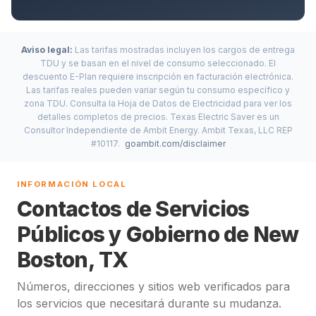
Aviso legal:
Las tarifas mostradas incluyen los cargos de entrega
TDU y se basan en el nivel de consumo seleccionado. El
descuento E-Plan requiere inscripción en facturación electrónica.
Las tarifas reales pueden variar según tu consumo específico y
zona TDU. Consulta la Hoja de Datos de Electricidad para ver los
detalles completos de precios. Texas Electric Saver es un
Consultor Independiente de Ambit Energy. Ambit Texas, LLC REP
#10117.
goambit.com/disclaimer
INFORMACIÓN LOCAL
Contactos de Servicios
Públicos y Gobierno de New
Boston, TX
Números, direcciones y sitios web verificados para
los servicios que necesitará durante su mudanza.