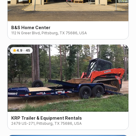
B&S Home Center
112 N Greer Blvd, Pittsburg, TX 75686, USA
4.9
·
45
KRP Trailer & Equipment Rentals
2479 US-271, Pittsburg, TX 75686, USA