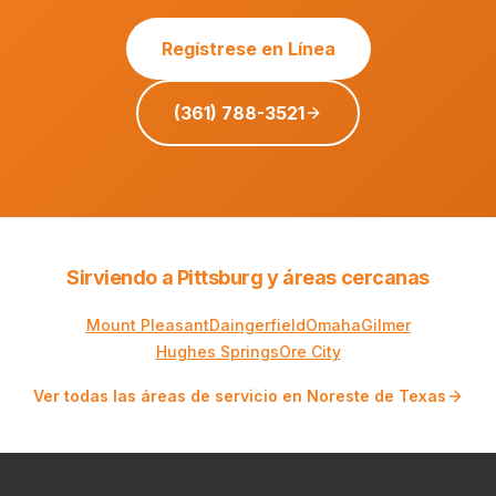
Regístrese en Línea
(361) 788-3521
Sirviendo a Pittsburg y áreas cercanas
Mount Pleasant
Daingerfield
Omaha
Gilmer
Hughes Springs
Ore City
Ver todas las áreas de servicio en Noreste de Texas