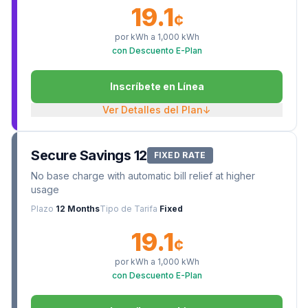
19.1
¢
por kWh a
1,000
kWh
con Descuento E-Plan
Inscríbete en Línea
Ver Detalles del Plan
↓
Secure Savings 12
FIXED RATE
No base charge with automatic bill relief at higher
usage
Plazo
12 Months
Tipo de Tarifa
Fixed
19.1
¢
por kWh a
1,000
kWh
con Descuento E-Plan