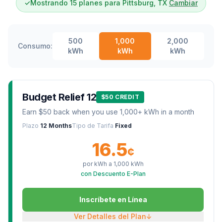
✓
Mostrando 15 planes para Pittsburg, TX
Cambiar
500
1,000
2,000
Consumo:
kWh
kWh
kWh
Budget Relief 12
$50 CREDIT
Earn $50 back when you use 1,000+ kWh in a month
Plazo
12 Months
Tipo de Tarifa
Fixed
16.5
¢
por kWh a
1,000
kWh
con Descuento E-Plan
Inscríbete en Línea
Ver Detalles del Plan
↓