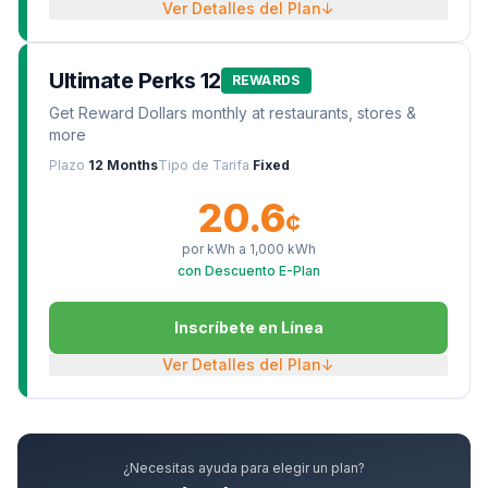
Ver Detalles del Plan
↓
Ultimate Perks 12
REWARDS
Get Reward Dollars monthly at restaurants, stores &
more
Plazo
12 Months
Tipo de Tarifa
Fixed
20.6
¢
por kWh a
1,000
kWh
con Descuento E-Plan
Inscríbete en Línea
Ver Detalles del Plan
↓
¿Necesitas ayuda para elegir un plan?