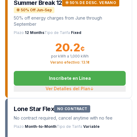
Summer Break 12
🌞 50% DE DESC. VERANO
🌞 50% Off Jun–Sep
50% off energy charges from June through
September
Plazo
12 Months
Tipo de Tarifa
Fixed
20.2
¢
por kWh a
1,000
kWh
Verano efectivo: 13.1¢
Inscríbete en Línea
Ver Detalles del Plan
↓
Lone Star Flex
NO CONTRACT
No contract required, cancel anytime with no fee
Plazo
Month-to-Month
Tipo de Tarifa
Variable