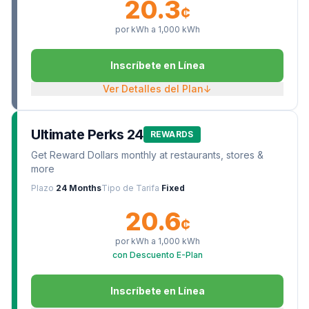
20.3
¢
por kWh a
1,000
kWh
Inscríbete en Línea
Ver Detalles del Plan
↓
Ultimate Perks 24
REWARDS
Get Reward Dollars monthly at restaurants, stores &
more
Plazo
24 Months
Tipo de Tarifa
Fixed
20.6
¢
por kWh a
1,000
kWh
con Descuento E-Plan
Inscríbete en Línea