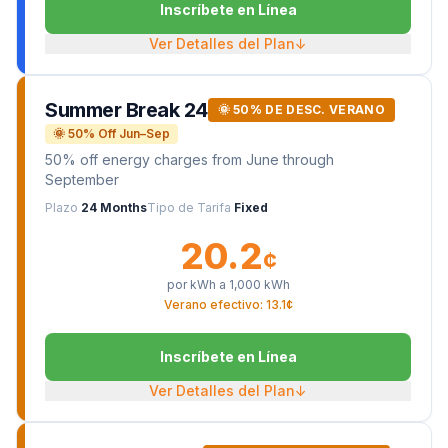
Inscríbete en Línea
Ver Detalles del Plan
↓
Summer Break 24
🌞 50% DE DESC. VERANO
🌞 50% Off Jun–Sep
50% off energy charges from June through
September
Plazo
24 Months
Tipo de Tarifa
Fixed
20.2
¢
por kWh a
1,000
kWh
Verano efectivo: 13.1¢
Inscríbete en Línea
Ver Detalles del Plan
↓