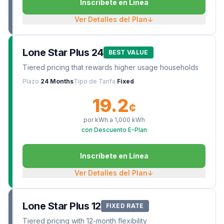
Inscríbete en Línea
Ver Detalles del Plan
↓
Lone Star Plus 24
BEST VALUE
Tiered pricing that rewards higher usage households
Plazo
24 Months
Tipo de Tarifa
Fixed
19.2
¢
por kWh a
1,000
kWh
con Descuento E-Plan
Inscríbete en Línea
Ver Detalles del Plan
↓
Lone Star Plus 12
FIXED RATE
Tiered pricing with 12-month flexibility