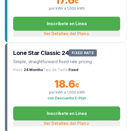
17.6
¢
por kWh a
1,000
kWh
Inscríbete en Línea
Ver Detalles del Plan
↓
Lone Star Classic 24
FIXED RATE
Simple, straightforward fixed rate pricing
Plazo
24 Months
Tipo de Tarifa
Fixed
18.6
¢
por kWh a
1,000
kWh
con Descuento E-Plan
Inscríbete en Línea
Ver Detalles del Plan
↓