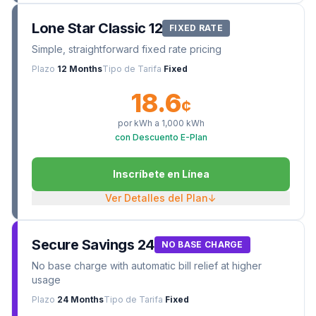
Lone Star Classic 12
FIXED RATE
Simple, straightforward fixed rate pricing
Plazo
12 Months
Tipo de Tarifa
Fixed
18.6
¢
por kWh a
1,000
kWh
con Descuento E-Plan
Inscríbete en Línea
Ver Detalles del Plan
↓
Secure Savings 24
NO BASE CHARGE
No base charge with automatic bill relief at higher
usage
Plazo
24 Months
Tipo de Tarifa
Fixed