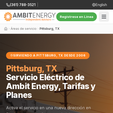
(361) 788-3521
|
English
Regístrese en Línea
Áreas de servicio
Pittsburg, TX
SIRVIENDO A PITTSBURG, TX DESDE 2006
Pittsburg, TX
Servicio Eléctrico de
Ambit Energy, Tarifas y
Planes
Activa el servicio en una nueva dirección en