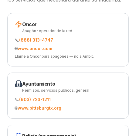
Oncor
Apagón · operador de la red
📞
(888) 313-4747
🌐
www.oncor.com
Llame a Oncor para apagones — no a Ambit.
Ayuntamiento
Permisos, servicios públicos, general
📞
(903) 723-1211
🌐
www.pittsburgtx.org