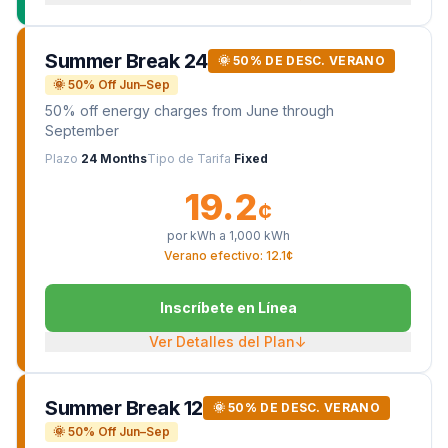
Summer Break 24
🌞 50% DE DESC. VERANO
🌞 50% Off Jun–Sep
50% off energy charges from June through
September
Plazo
24 Months
Tipo de Tarifa
Fixed
19.2
¢
por kWh a
1,000
kWh
Verano efectivo: 12.1¢
Inscríbete en Línea
Ver Detalles del Plan
↓
Summer Break 12
🌞 50% DE DESC. VERANO
🌞 50% Off Jun–Sep