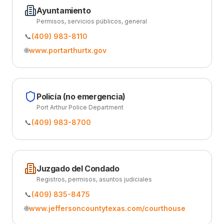
Ayuntamiento
Permisos, servicios públicos, general
📞
(409) 983-8110
🌐
www.portarthurtx.gov
Policía (no emergencia)
Port Arthur Police Department
📞
(409) 983-8700
Juzgado del Condado
Registros, permisos, asuntos judiciales
📞
(409) 835-8475
🌐
www.jeffersoncountytexas.com/courthouse