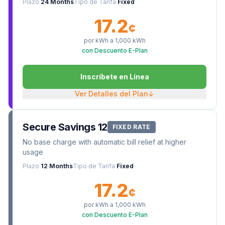
Plazo
24 Months
Tipo de Tarifa
Fixed
17.2
¢
por kWh a
1,000
kWh
con Descuento E-Plan
Inscríbete en Línea
Ver Detalles del Plan
↓
Secure Savings 12
FIXED RATE
No base charge with automatic bill relief at higher
usage
Plazo
12 Months
Tipo de Tarifa
Fixed
17.2
¢
por kWh a
1,000
kWh
con Descuento E-Plan