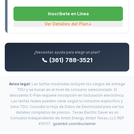
Inscríbete en Línea
Ver Detalles del Plan
↓
¿Necesitas ayuda para elegir un plan?
📞 (361) 788-3521
Aviso legal:
Las tarifas mostradas incluyen los cargos de entrega
TDU y se basan en el nivel de consumo seleccionado. El
descuento E-Plan requiere inscripción en facturación electrónica.
Las tarifas reales pueden variar según tu consumo específico y
zona TDU. Consulta la Hoja de Datos de Electricidad para ver los
detalles completos de precios. Texas Electric Saver es un
Consultor Independiente de Ambit Energy. Ambit Texas, LLC REP
#10117.
goambit.com/disclaimer