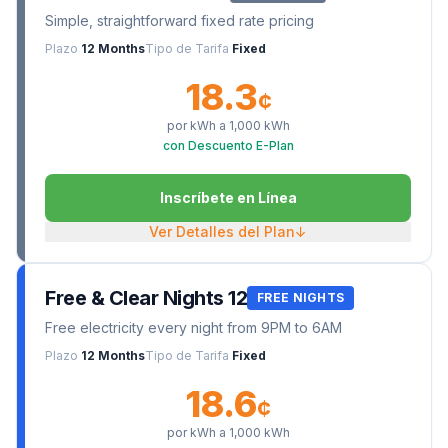
Simple, straightforward fixed rate pricing
Plazo
12 Months
Tipo de Tarifa
Fixed
18.3
¢
por kWh a
1,000
kWh
con Descuento E-Plan
Inscríbete en Línea
Ver Detalles del Plan
↓
Free & Clear Nights 12
FREE NIGHTS
Free electricity every night from 9PM to 6AM
Plazo
12 Months
Tipo de Tarifa
Fixed
18.6
¢
por kWh a
1,000
kWh