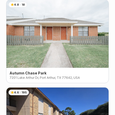
4.8
·
18
Autumn Chase Park
7201 Lake Arthur Dr, Port Arthur, TX 77642, USA
4.6
·
195