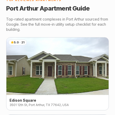
TOP REVIEWED APARTMENTS
Port Arthur
Apartment Guide
Top-rated apartment complexes in
Port Arthur
sourced from
Google. See the full move-in utility setup checklist for each
building.
5.0
·
21
Edison Square
3501 12th St, Port Arthur, TX 77642, USA