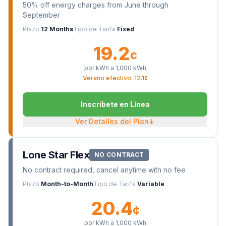
50% off energy charges from June through
September
Plazo
12 Months
Tipo de Tarifa
Fixed
19.2
¢
por kWh a
1,000
kWh
Verano efectivo: 12.1¢
Inscríbete en Línea
Ver Detalles del Plan
↓
Lone Star Flex
NO CONTRACT
No contract required, cancel anytime with no fee
Plazo
Month-to-Month
Tipo de Tarifa
Variable
20.4
¢
por kWh a
1,000
kWh