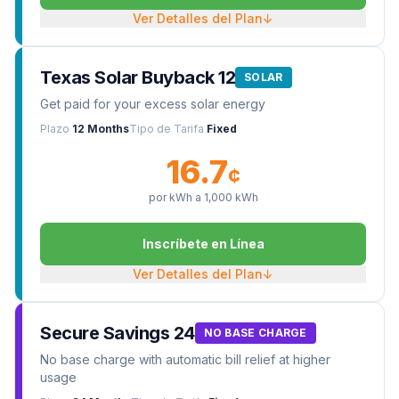
Ver Detalles del Plan
↓
Texas Solar Buyback 12
SOLAR
Get paid for your excess solar energy
Plazo
12 Months
Tipo de Tarifa
Fixed
16.7
¢
por kWh a
1,000
kWh
Inscríbete en Línea
Ver Detalles del Plan
↓
Secure Savings 24
NO BASE CHARGE
No base charge with automatic bill relief at higher
usage