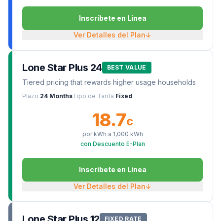
Inscríbete en Línea
Ver Detalles del Plan
↓
Lone Star Plus 24
BEST VALUE
Tiered pricing that rewards higher usage households
Plazo
24 Months
Tipo de Tarifa
Fixed
18.7
¢
por kWh a
1,000
kWh
con Descuento E-Plan
Inscríbete en Línea
Ver Detalles del Plan
↓
Lone Star Plus 12
FIXED RATE