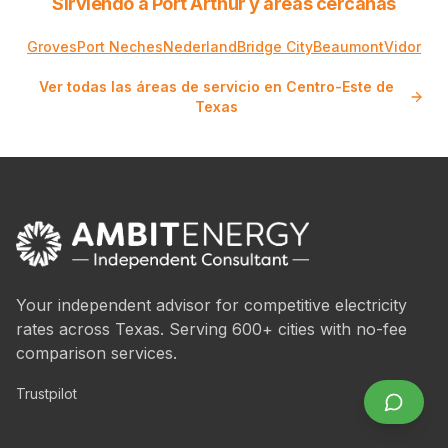
Sirviendo a Port Arthur y áreas cercanas
Groves
Port Neches
Nederland
Bridge City
Beaumont
Vidor
Ver todas las áreas de servicio en Centro-Este de
Texas
Your independent advisor for competitive electricity
rates across Texas. Serving 600+ cities with no-fee
comparison services.
Trustpilot