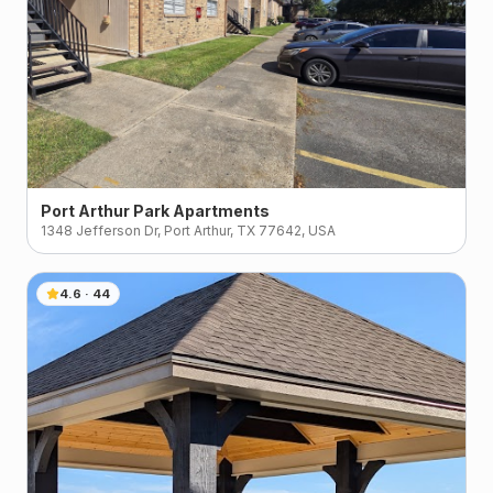
Port Arthur Park Apartments
1348 Jefferson Dr, Port Arthur, TX 77642, USA
4.6
·
44