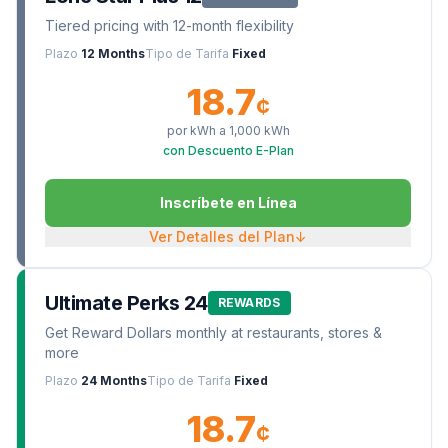
Tiered pricing with 12-month flexibility
Plazo
12 Months
Tipo de Tarifa
Fixed
18.7
¢
por kWh a
1,000
kWh
con Descuento E-Plan
Inscríbete en Línea
Ver Detalles del Plan
↓
Ultimate Perks 24
REWARDS
Get Reward Dollars monthly at restaurants, stores &
more
Plazo
24 Months
Tipo de Tarifa
Fixed
18.7
¢