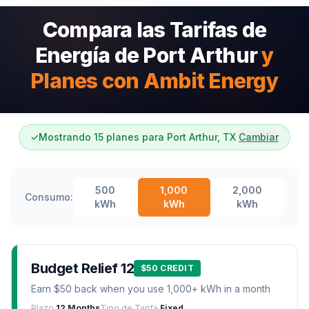
Compara las Tarifas de
Energía de Port Arthur
y
Planes con Ambit Energy
✓
Mostrando 15 planes para Port Arthur, TX
Cambiar
500
1,000
2,000
Consumo:
kWh
kWh
kWh
Budget Relief 12
$50 CREDIT
Earn $50 back when you use 1,000+ kWh in a month
Plazo
12 Months
Tipo de Tarifa
Fixed