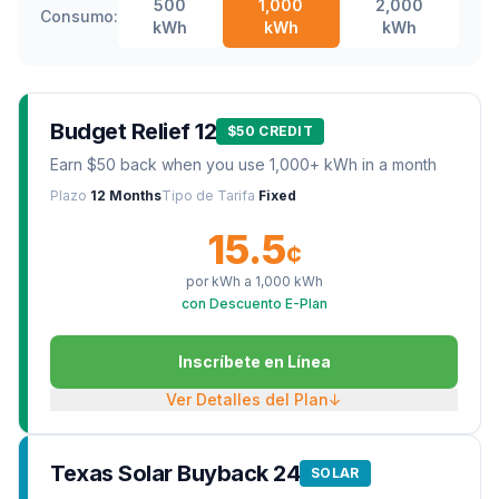
500
1,000
2,000
Consumo:
kWh
kWh
kWh
Budget Relief 12
$50 CREDIT
Earn $50 back when you use 1,000+ kWh in a month
Plazo
12 Months
Tipo de Tarifa
Fixed
15.5
¢
por kWh a
1,000
kWh
con Descuento E-Plan
Inscríbete en Línea
Ver Detalles del Plan
↓
Texas Solar Buyback 24
SOLAR