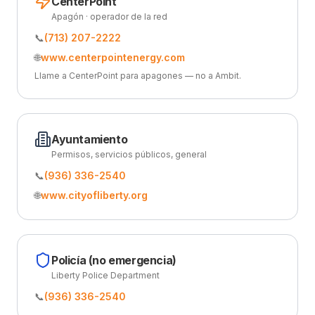
CenterPoint
Apagón · operador de la red
📞
(713) 207-2222
🌐
www.centerpointenergy.com
Llame a CenterPoint para apagones — no a Ambit.
Ayuntamiento
Permisos, servicios públicos, general
📞
(936) 336-2540
🌐
www.cityofliberty.org
Policía (no emergencia)
Liberty Police Department
📞
(936) 336-2540