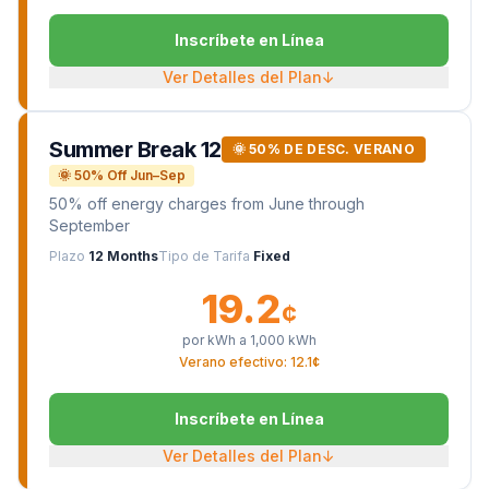
Inscríbete en Línea
Ver Detalles del Plan
↓
Summer Break 12
🌞 50% DE DESC. VERANO
🌞 50% Off Jun–Sep
50% off energy charges from June through
September
Plazo
12 Months
Tipo de Tarifa
Fixed
19.2
¢
por kWh a
1,000
kWh
Verano efectivo: 12.1¢
Inscríbete en Línea
Ver Detalles del Plan
↓