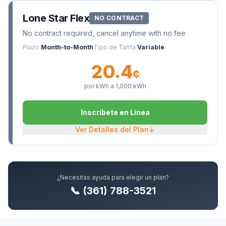
Lone Star Flex
NO CONTRACT
No contract required, cancel anytime with no fee
Plazo
Month-to-Month
Tipo de Tarifa
Variable
20.4
¢
por kWh a
1,000
kWh
Inscríbete en Línea
Ver Detalles del Plan
↓
¿Necesitas ayuda para elegir un plan?
📞 (361) 788-3521