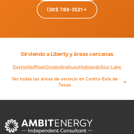
(361) 788-3521
Sirviendo a Liberty y áreas cercanas
Dayton
Huffman
Crosby
Anahuac
Highlands
Sour Lake
Ver todas las áreas de servicio en Centro-Este de
Texas