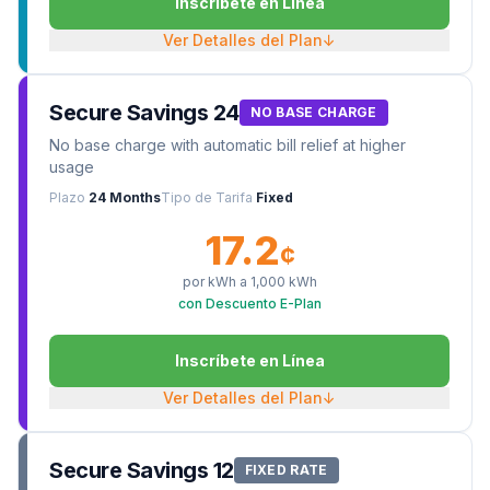
Inscríbete en Línea
Ver Detalles del Plan
↓
Secure Savings 24
NO BASE CHARGE
No base charge with automatic bill relief at higher
usage
Plazo
24 Months
Tipo de Tarifa
Fixed
17.2
¢
por kWh a
1,000
kWh
con Descuento E-Plan
Inscríbete en Línea
Ver Detalles del Plan
↓
Secure Savings 12
FIXED RATE