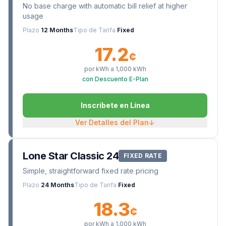
No base charge with automatic bill relief at higher
usage
Plazo
12 Months
Tipo de Tarifa
Fixed
17.2
¢
por kWh a
1,000
kWh
con Descuento E-Plan
Inscríbete en Línea
Ver Detalles del Plan
↓
Lone Star Classic 24
FIXED RATE
Simple, straightforward fixed rate pricing
Plazo
24 Months
Tipo de Tarifa
Fixed
18.3
¢
por kWh a
1,000
kWh