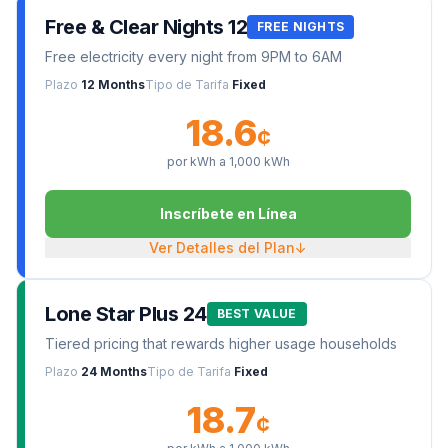
Free & Clear Nights 12
FREE NIGHTS
Free electricity every night from 9PM to 6AM
Plazo
12 Months
Tipo de Tarifa
Fixed
18.6
¢
por kWh a
1,000
kWh
Inscríbete en Línea
Ver Detalles del Plan
↓
Lone Star Plus 24
BEST VALUE
Tiered pricing that rewards higher usage households
Plazo
24 Months
Tipo de Tarifa
Fixed
18.7
¢