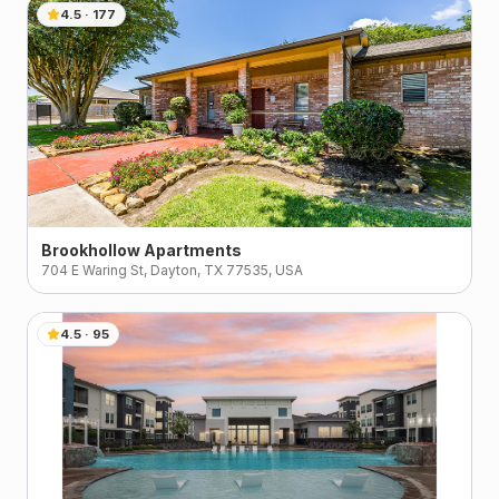
4.5
·
177
Brookhollow Apartments
704 E Waring St, Dayton, TX 77535, USA
4.5
·
95