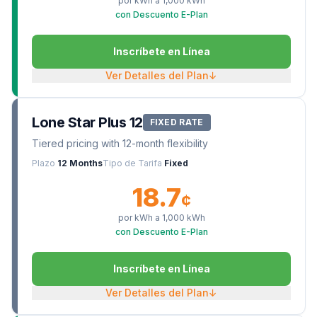
por kWh a
1,000
kWh
con Descuento E-Plan
Inscríbete en Línea
Ver Detalles del Plan
↓
Lone Star Plus 12
FIXED RATE
Tiered pricing with 12-month flexibility
Plazo
12 Months
Tipo de Tarifa
Fixed
18.7
¢
por kWh a
1,000
kWh
con Descuento E-Plan
Inscríbete en Línea
Ver Detalles del Plan
↓