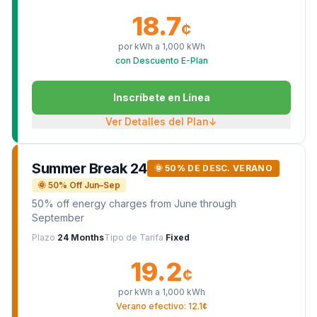
18.7
¢
por kWh a
1,000
kWh
con Descuento E-Plan
Inscríbete en Línea
Ver Detalles del Plan
↓
Summer Break 24
🌞 50% DE DESC. VERANO
🌞 50% Off Jun–Sep
50% off energy charges from June through
September
Plazo
24 Months
Tipo de Tarifa
Fixed
19.2
¢
por kWh a
1,000
kWh
Verano efectivo: 12.1¢