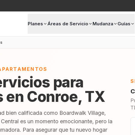
Planes
Áreas de Servicio
Mudanza
Guías
os
 APARTAMENTOS
ervicios para
S
 en Conroe, TX
C
P
T
d bien calificada como Boardwalk Village,
 Central es un momento emocionante, pero la
umadora. Para asegurar que tu nuevo hogar