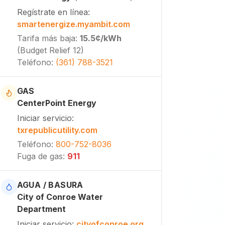
Regístrate en línea
:
smartenergize.myambit.com
Tarifa más baja
:
15.5¢
/kWh
(
Budget Relief 12
)
Teléfono
:
(361) 788-3521
GAS
CenterPoint Energy
Iniciar servicio
:
txrepublicutility.com
Teléfono
:
800-752-8036
Fuga de gas
:
911
AGUA / BASURA
City of Conroe Water
Department
Iniciar servicio
:
cityofconroe.org