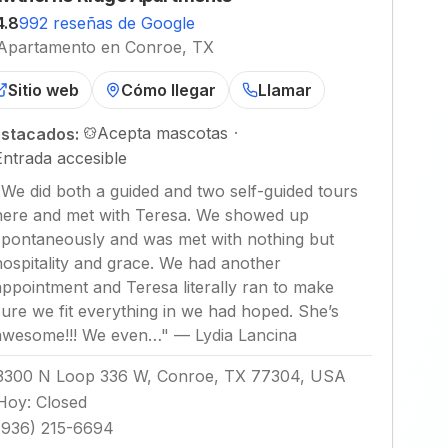
4.8
992 reseñas de Google
Apartamento en Conroe, TX
Sitio web
Cómo llegar
Llamar
Acepta mascotas
·
stacados:
Entrada accesible
"
We did both a guided and two self-guided tours
here and met with Teresa. We showed up
spontaneously and was met with nothing but
hospitality and grace. We had another
appointment and Teresa literally ran to make
sure we fit everything in we had hoped. She’s
awesome!!! We even…
"
—
Lydia Lancina
3300 N Loop 336 W, Conroe, TX 77304, USA
Hoy
:
Closed
(936) 215-6694