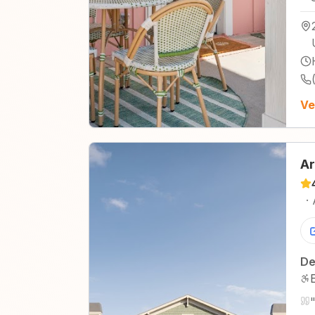
Ve
Ar
·
De