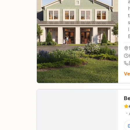
Ve
Be
·