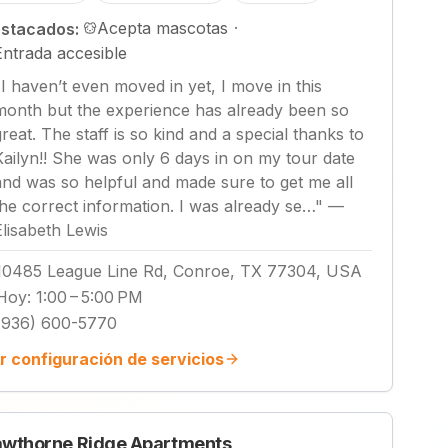
Acepta mascotas
·
stacados:
Entrada accesible
"
I haven’t even moved in yet, I move in this
month but the experience has already been so
great. The staff is so kind and a special thanks to
Kailyn!! She was only 6 days in on my tour date
and was so helpful and made sure to get me all
the correct information. I was already se…
"
—
Elisabeth Lewis
10485 League Line Rd, Conroe, TX 77304, USA
Hoy
:
1:00 – 5:00 PM
(936) 600-5770
r configuración de servicios
wthorne Ridge Apartments