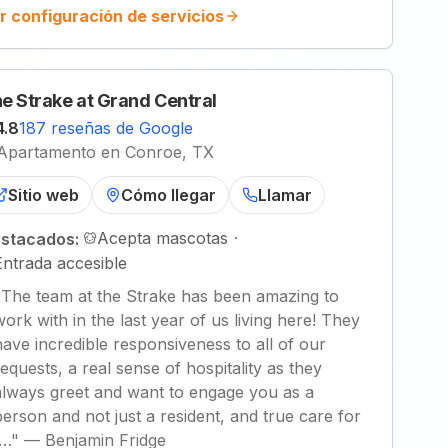
r configuración de servicios
e Strake at Grand Central
4.8
187 reseñas de Google
Apartamento en Conroe, TX
Sitio web
Cómo llegar
Llamar
Acepta mascotas
·
stacados:
Entrada accesible
"
The team at the Strake has been amazing to
work with in the last year of us living here! They
have incredible responsiveness to all of our
requests, a real sense of hospitality as they
always greet and want to engage you as a
person and not just a resident, and true care for
t…
"
—
Benjamin Fridge