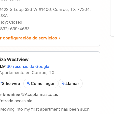
2422 S Loop 336 W #1406, Conroe, TX 77304,
USA
Hoy
:
Closed
(832) 639-4663
r configuración de servicios
iza Westview
4.9
160 reseñas de Google
Apartamento en Conroe, TX
Sitio web
Cómo llegar
Llamar
Acepta mascotas
·
stacados:
Entrada accesible
"
Moving into my first apartment has been such