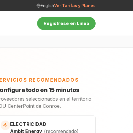
English
Ver Tarifas y Planes
Regístrese en Línea
ERVICIOS RECOMENDADOS
onfigura todo en 15 minutos
roveedores seleccionados en el territorio
DU CenterPoint de Conroe.
ELECTRICIDAD
Ambit Energy
(
recomendado
)