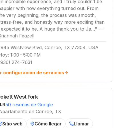
an incredible experience, and I truly couldn’t be
happier with how everything turned out. From
the very beginning, the process was smooth,
stress-free, and honestly way more exciting than
I expected it to be. A huge thank you to Ja…
"
—
Briannah Feazell
1945 Westview Blvd, Conroe, TX 77304, USA
Hoy
:
1:00 – 5:00 PM
(936) 274-7631
r configuración de servicios
ckett West Fork
4.9
50 reseñas de Google
Apartamento en Conroe, TX
Sitio web
Cómo llegar
Llamar