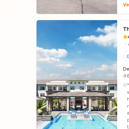
Ve
Th
·
De