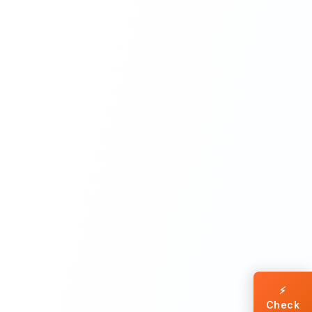
⚡
Check