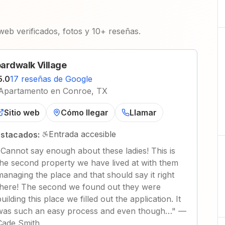
 web verificados, fotos y 10+ reseñas.
ardwalk Village
5.0
17 reseñas de Google
Apartamento en Conroe, TX
Sitio web
Cómo llegar
Llamar
Entrada accesible
stacados:
"
Cannot say enough about these ladies! This is
the second property we have lived at with them
managing the place and that should say it right
there! The second we found out they were
uilding this place we filled out the application. It
was such an easy process and even though…
"
—
Cade Smith