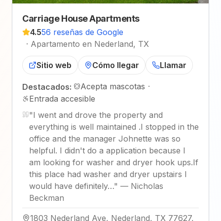
Carriage House Apartments
4.5
56 reseñas de Google
·
Apartamento en Nederland, TX
Sitio web
Cómo llegar
Llamar
Acepta mascotas
·
Destacados:
Entrada accesible
"
I went and drove the property and
everything is well maintained .I stopped in the
office and the manager Johnette was so
helpful. I didn't do a application because I
am looking for washer and dryer hook ups.If
this place had washer and dryer upstairs I
would have definitely…
"
—
Nicholas
Beckman
1803 Nederland Ave, Nederland, TX 77627,