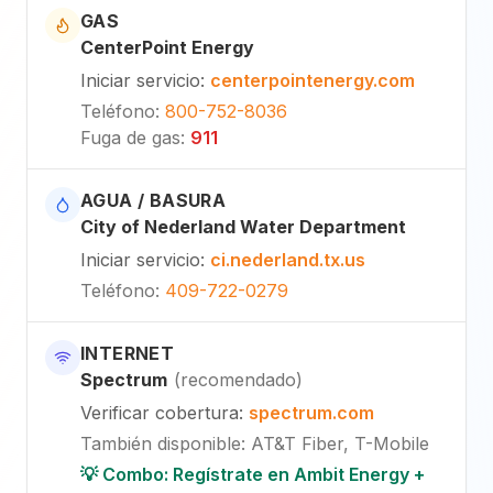
GAS
CenterPoint Energy
Iniciar servicio
:
centerpointenergy.com
Teléfono
:
800-752-8036
Fuga de gas
:
911
AGUA / BASURA
City of Nederland Water Department
Iniciar servicio
:
ci.nederland.tx.us
Teléfono
:
409-722-0279
INTERNET
Spectrum
(
recomendado
)
Verificar cobertura
:
spectrum.com
También disponible
:
AT&T Fiber, T-Mobile
💡 Combo: Regístrate en Ambit Energy +