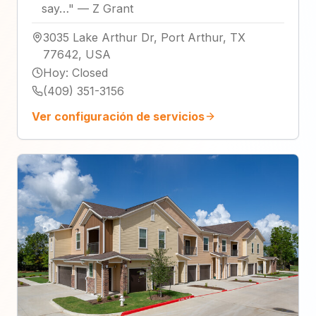
say…
"
—
Z Grant
3035 Lake Arthur Dr, Port Arthur, TX
77642, USA
Hoy
:
Closed
(409) 351-3156
Ver configuración de servicios