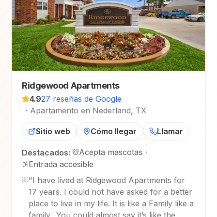
Ridgewood Apartments
4.9
27 reseñas de Google
·
Apartamento en Nederland, TX
Sitio web
Cómo llegar
Llamar
Acepta mascotas
·
Destacados:
Entrada accesible
"
I have lived at Ridgewood Apartments for
17 years. I could not have asked for a better
place to live in my life. It is like a Family like a
family.. You could almost say it’s like the