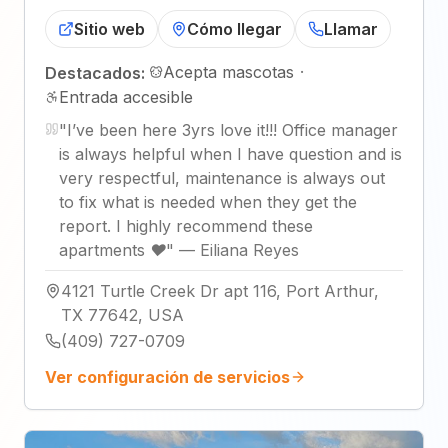
Sitio web
Cómo llegar
Llamar
Acepta mascotas
·
Destacados:
Entrada accesible
"
I’ve been here 3yrs love it!!! Office manager
is always helpful when I have question and is
very respectful, maintenance is always out
to fix what is needed when they get the
report. I highly recommend these
apartments ❤️
"
—
Eiliana Reyes
4121 Turtle Creek Dr apt 116, Port Arthur,
TX 77642, USA
(409) 727-0709
Ver configuración de servicios