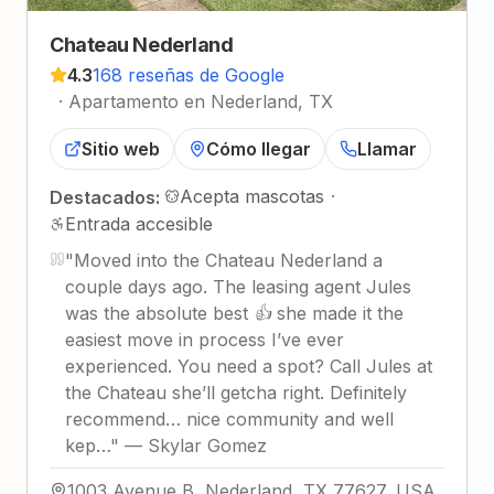
Chateau Nederland
4.3
168 reseñas de Google
·
Apartamento en Nederland, TX
Sitio web
Cómo llegar
Llamar
Acepta mascotas
·
Destacados:
Entrada accesible
"
Moved into the Chateau Nederland a
couple days ago. The leasing agent Jules
was the absolute best 👍 she made it the
easiest move in process I’ve ever
experienced. You need a spot? Call Jules at
the Chateau she’ll getcha right. Definitely
recommend… nice community and well
kep…
"
—
Skylar Gomez
1003 Avenue B, Nederland, TX 77627, USA