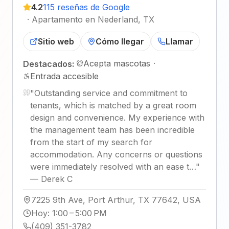
4.2
115 reseñas de Google
·
Apartamento en Nederland, TX
Sitio web
Cómo llegar
Llamar
Acepta mascotas
·
Destacados:
Entrada accesible
"
Outstanding service and commitment to
tenants, which is matched by a great room
design and convenience. My experience with
the management team has been incredible
from the start of my search for
accommodation. Any concerns or questions
were immediately resolved with an ease t…
"
—
Derek C
7225 9th Ave, Port Arthur, TX 77642, USA
Hoy
:
1:00 – 5:00 PM
(409) 351-3782