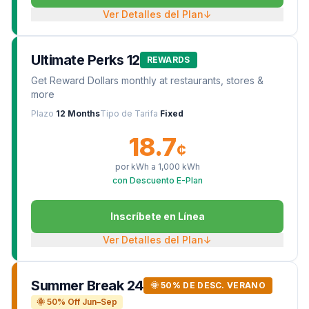
Ver Detalles del Plan
↓
Ultimate Perks 12
REWARDS
Get Reward Dollars monthly at restaurants, stores &
more
Plazo
12 Months
Tipo de Tarifa
Fixed
18.7
¢
por kWh a
1,000
kWh
con Descuento E-Plan
Inscríbete en Línea
Ver Detalles del Plan
↓
Summer Break 24
🌞 50% DE DESC. VERANO
🌞 50% Off Jun–Sep