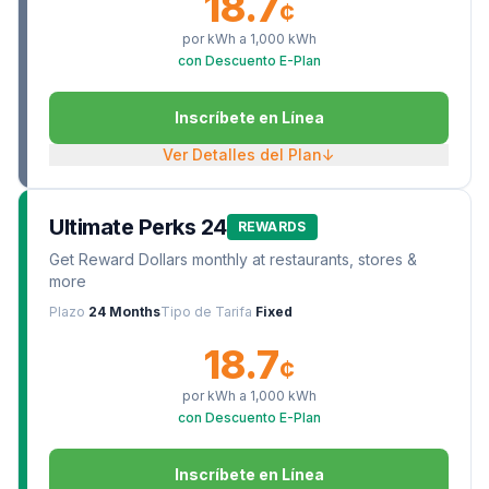
18.7
¢
por kWh a
1,000
kWh
con Descuento E-Plan
Inscríbete en Línea
Ver Detalles del Plan
↓
Ultimate Perks 24
REWARDS
Get Reward Dollars monthly at restaurants, stores &
more
Plazo
24 Months
Tipo de Tarifa
Fixed
18.7
¢
por kWh a
1,000
kWh
con Descuento E-Plan
Inscríbete en Línea