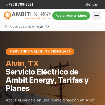
(361) 788-3521
|
English
Regístrese en Línea
Áreas de servicio
Alvin, TX
SIRVIENDO A ALVIN, TX DESDE 2006
Alvin, TX
Servicio Eléctrico de
Ambit Energy, Tarifas y
Planes
Activa el servicio en una nueva dirección en Alvin,