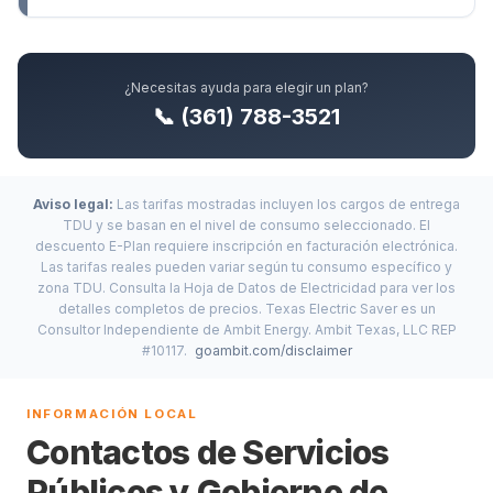
¿Necesitas ayuda para elegir un plan?
📞 (361) 788-3521
Aviso legal:
Las tarifas mostradas incluyen los cargos de entrega
TDU y se basan en el nivel de consumo seleccionado. El
descuento E-Plan requiere inscripción en facturación electrónica.
Las tarifas reales pueden variar según tu consumo específico y
zona TDU. Consulta la Hoja de Datos de Electricidad para ver los
detalles completos de precios. Texas Electric Saver es un
Consultor Independiente de Ambit Energy. Ambit Texas, LLC REP
#10117.
goambit.com/disclaimer
INFORMACIÓN LOCAL
Contactos de Servicios
Públicos y Gobierno de