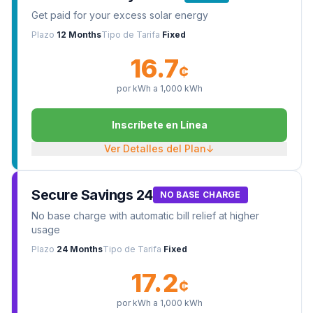
Get paid for your excess solar energy
Plazo
12 Months
Tipo de Tarifa
Fixed
16.7
¢
por kWh a
1,000
kWh
Inscríbete en Línea
Ver Detalles del Plan
↓
Secure Savings 24
NO BASE CHARGE
No base charge with automatic bill relief at higher
usage
Plazo
24 Months
Tipo de Tarifa
Fixed
17.2
¢
por kWh a
1,000
kWh