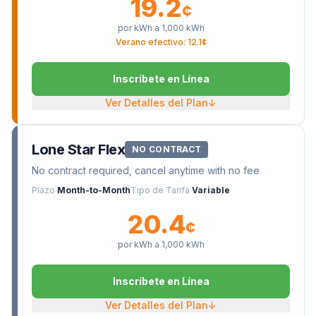
19.2
¢
por kWh a
1,000
kWh
Verano efectivo: 12.1¢
Inscríbete en Línea
Ver Detalles del Plan
↓
Lone Star Flex
NO CONTRACT
No contract required, cancel anytime with no fee
Plazo
Month-to-Month
Tipo de Tarifa
Variable
20.4
¢
por kWh a
1,000
kWh
Inscríbete en Línea
Ver Detalles del Plan
↓