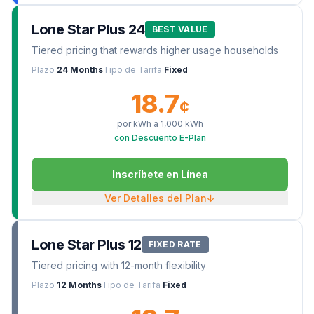
Lone Star Plus 24
BEST VALUE
Tiered pricing that rewards higher usage households
Plazo
24 Months
Tipo de Tarifa
Fixed
18.7
¢
por kWh a
1,000
kWh
con Descuento E-Plan
Inscríbete en Línea
Ver Detalles del Plan
↓
Lone Star Plus 12
FIXED RATE
Tiered pricing with 12-month flexibility
Plazo
12 Months
Tipo de Tarifa
Fixed