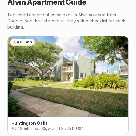
Alvin
Apartment Guide
Top-rated apartment complexes in
Alvin
sourced from
Google. See the full move-in utility setup checklist for each
building.
4.8
·
416
Huntington Oaks
2551 South Loop 35, Alvin, TX 77511, USA