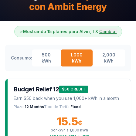
con Ambit Energy
✓
Mostrando 15 planes para Alvin, TX
Cambiar
500
1,000
2,000
Consumo:
kWh
kWh
kWh
Budget Relief 12
$50 CREDIT
Earn $50 back when you use 1,000+ kWh in a month
Plazo
12 Months
Tipo de Tarifa
Fixed
15.5
¢
por kWh a
1,000
kWh