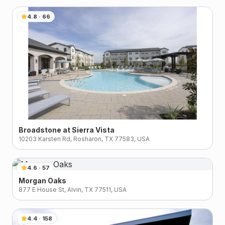
4.8
·
66
Broadstone at Sierra Vista
10203 Karsten Rd, Rosharon, TX 77583, USA
4.6
·
57
Morgan Oaks
877 E House St, Alvin, TX 77511, USA
4.4
·
158