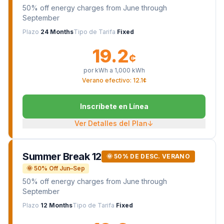
50% off energy charges from June through
September
Plazo
24 Months
Tipo de Tarifa
Fixed
19.2
¢
por kWh a
1,000
kWh
Verano efectivo: 12.1¢
Inscríbete en Línea
Ver Detalles del Plan
↓
Summer Break 12
🌞 50% DE DESC. VERANO
🌞 50% Off Jun–Sep
50% off energy charges from June through
September
Plazo
12 Months
Tipo de Tarifa
Fixed