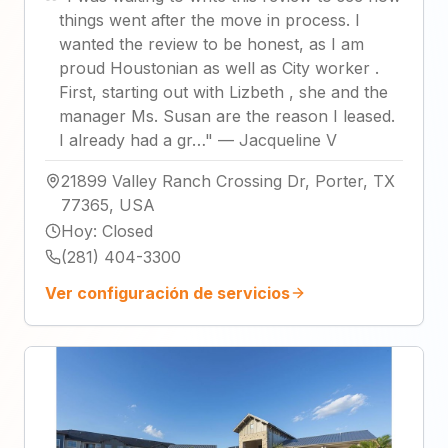
things went after the move in process. I
wanted the review to be honest, as I am
proud Houstonian as well as City worker .
First, starting out with Lizbeth , she and the
manager Ms. Susan are the reason I leased.
I already had a gr…
"
—
Jacqueline V
21899 Valley Ranch Crossing Dr, Porter, TX
77365, USA
Hoy
:
Closed
(281) 404-3300
Ver configuración de servicios