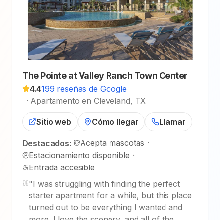
The Pointe at Valley Ranch Town Center
4.4
199 reseñas de Google
·
Apartamento en Cleveland, TX
Sitio web
Cómo llegar
Llamar
Acepta mascotas
·
Destacados:
Estacionamiento disponible
·
Entrada accesible
"
I was struggling with finding the perfect
starter apartment for a while, but this place
turned out to be everything I wanted and
more. I love the scenery, and all of the