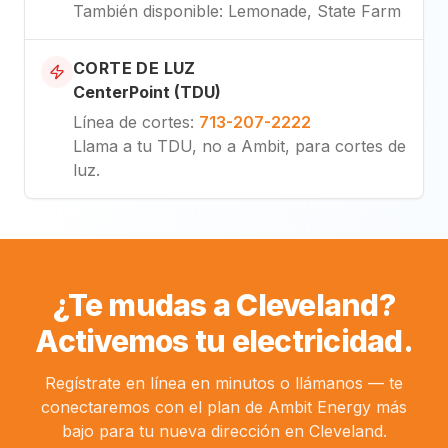
También disponible
: Lemonade, State Farm
CORTE DE LUZ
CenterPoint (TDU)
Línea de cortes
:
713-207-2222
Llama a tu TDU, no a Ambit, para cortes de
luz.
¿Te mudas a Cleveland?
Activemos tu electricidad.
Regístrate en línea en minutos o llámanos — te
conectaremos con el plan de Ambit Energy más
bajo para tu nueva dirección en Cleveland.