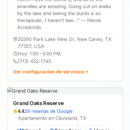
amenities are amazing. Going out on walks
by the lake and seeing the ducks is so
therapeutic. I haven’t bee…
"
—
Nikole
Arredondo
20290 Park Lake View Dr, New Caney, TX
77357, USA
Hoy
:
1:00 – 5:00 PM
(713) 452-1745
Ver configuración de servicios
Grand Oaks Reserve
4.4
29 reseñas de Google
·
Apartamento en Cleveland, TX