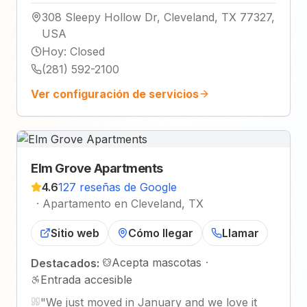
308 Sleepy Hollow Dr, Cleveland, TX 77327,
USA
Hoy
:
Closed
(281) 592-2100
Ver configuración de servicios
Elm Grove Apartments
4.6
127 reseñas de Google
·
Apartamento en Cleveland, TX
Sitio web
Cómo llegar
Llamar
Acepta mascotas
·
Destacados:
Entrada accesible
"
We just moved in January and we love it