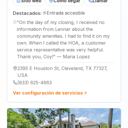
Sitio web
Cómo llegar
Llamar
Entrada accesible
Destacados:
"
On the day of my closing, I received no
information from Lennar about the
community amenities. I had to find it on my
own. When I called the HOA, a customer
service representative was very helpful.
Thank you, Coy!
"
—
Maria Lopez
2395 E Houston St, Cleveland, TX 77327,
USA
(833) 625-4663
Ver configuración de servicios