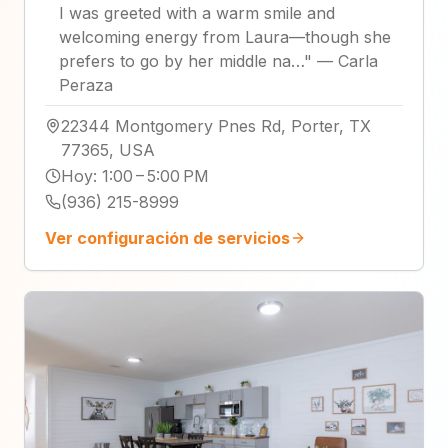
I was greeted with a warm smile and
welcoming energy from Laura—though she
prefers to go by her middle na…
"
—
Carla
Peraza
22344 Montgomery Pnes Rd, Porter, TX
77365, USA
Hoy
:
1:00 – 5:00 PM
(936) 215-8999
Ver configuración de servicios