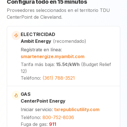
Configura todo en 15 minutos
Proveedores seleccionados en el territorio TDU
CenterPoint de Cleveland.
ELECTRICIDAD
Ambit Energy
(
recomendado
)
Regístrate en línea
:
smartenergize.myambit.com
Tarifa más baja
:
15.5¢
/kWh
(
Budget Relief
12
)
Teléfono
:
(361) 788-3521
GAS
CenterPoint Energy
Iniciar servicio
:
txrepublicutility.com
Teléfono
:
800-752-8036
Fuga de gas
:
911