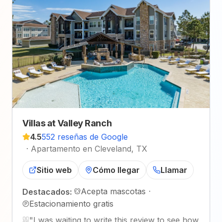
Villas at Valley Ranch
4.5
552 reseñas de Google
·
Apartamento en Cleveland, TX
Sitio web
Cómo llegar
Llamar
Acepta mascotas
·
Destacados:
Estacionamiento gratis
"
I was waiting to write this review to see how