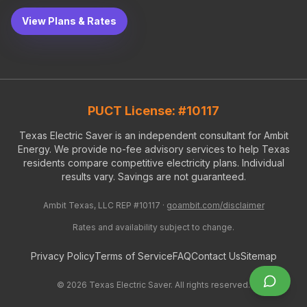
View Plans & Rates
PUCT License: #10117
Texas Electric Saver is an independent consultant for Ambit
Energy. We provide no-fee advisory services to help Texas
residents compare competitive electricity plans. Individual
results vary. Savings are not guaranteed.
Ambit Texas, LLC REP #10117 ·
goambit.com/disclaimer
Rates and availability subject to change.
Privacy Policy
Terms of Service
FAQ
Contact Us
Sitemap
©
2026
Texas Electric Saver. All rights reserved.