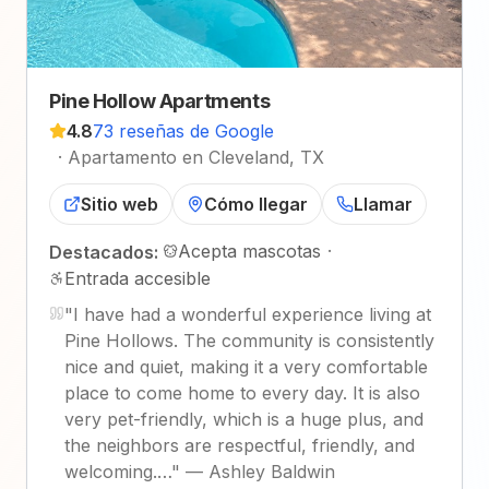
Pine Hollow Apartments
4.8
73 reseñas de Google
·
Apartamento en Cleveland, TX
Sitio web
Cómo llegar
Llamar
Acepta mascotas
·
Destacados:
Entrada accesible
"
I have had a wonderful experience living at
Pine Hollows. The community is consistently
nice and quiet, making it a very comfortable
place to come home to every day. It is also
very pet-friendly, which is a huge plus, and
the neighbors are respectful, friendly, and
welcoming.…
"
—
Ashley Baldwin