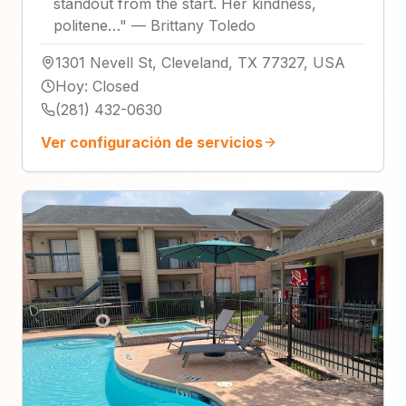
standout from the start. Her kindness,
politene…
"
—
Brittany Toledo
1301 Nevell St, Cleveland, TX 77327, USA
Hoy
:
Closed
(281) 432-0630
Ver configuración de servicios