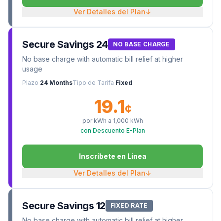
Ver Detalles del Plan
↓
Secure Savings 24
NO BASE CHARGE
No base charge with automatic bill relief at higher
usage
Plazo
24 Months
Tipo de Tarifa
Fixed
19.1
¢
por kWh a
1,000
kWh
con Descuento E-Plan
Inscríbete en Línea
Ver Detalles del Plan
↓
Secure Savings 12
FIXED RATE
No base charge with automatic bill relief at higher