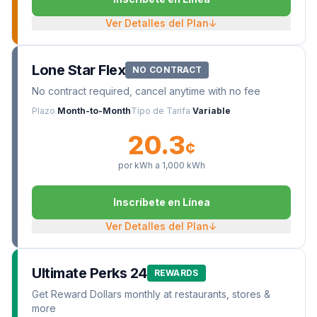
Ver Detalles del Plan
↓
Lone Star Flex
NO CONTRACT
No contract required, cancel anytime with no fee
Plazo
Month-to-Month
Tipo de Tarifa
Variable
20.3
¢
por kWh a
1,000
kWh
Inscríbete en Línea
Ver Detalles del Plan
↓
Ultimate Perks 24
REWARDS
Get Reward Dollars monthly at restaurants, stores &
more