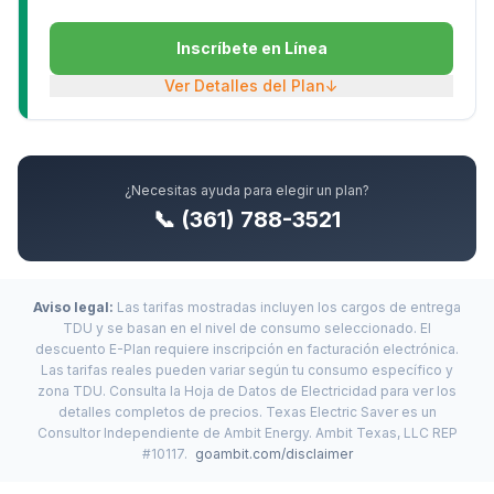
Inscríbete en Línea
Ver Detalles del Plan
↓
¿Necesitas ayuda para elegir un plan?
📞 (361) 788-3521
Aviso legal:
Las tarifas mostradas incluyen los cargos de entrega
TDU y se basan en el nivel de consumo seleccionado. El
descuento E-Plan requiere inscripción en facturación electrónica.
Las tarifas reales pueden variar según tu consumo específico y
zona TDU. Consulta la Hoja de Datos de Electricidad para ver los
detalles completos de precios. Texas Electric Saver es un
Consultor Independiente de Ambit Energy. Ambit Texas, LLC REP
#10117.
goambit.com/disclaimer