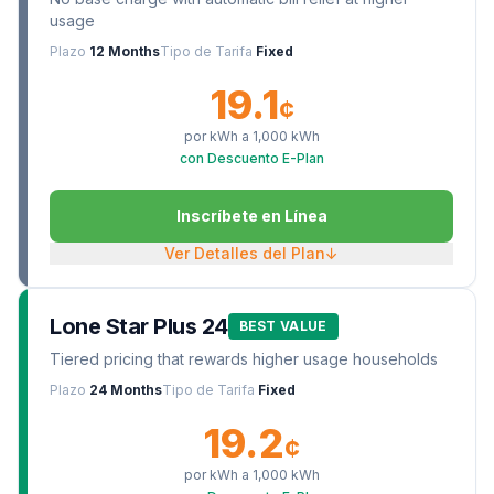
usage
Plazo
12 Months
Tipo de Tarifa
Fixed
19.1
¢
por kWh a
1,000
kWh
con Descuento E-Plan
Inscríbete en Línea
Ver Detalles del Plan
↓
Lone Star Plus 24
BEST VALUE
Tiered pricing that rewards higher usage households
Plazo
24 Months
Tipo de Tarifa
Fixed
19.2
¢
por kWh a
1,000
kWh