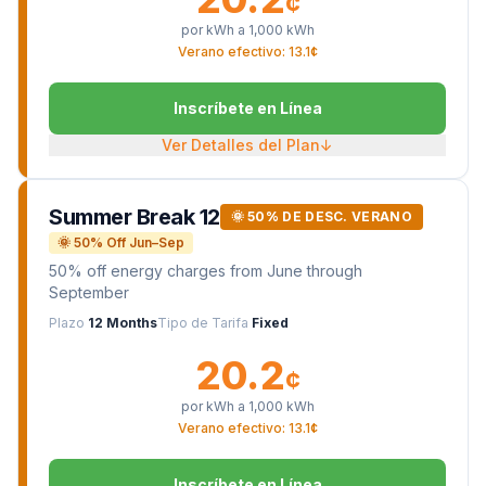
¢
por kWh a
1,000
kWh
Verano efectivo: 13.1¢
Inscríbete en Línea
Ver Detalles del Plan
↓
Summer Break 12
🌞 50% DE DESC. VERANO
🌞 50% Off Jun–Sep
50% off energy charges from June through
September
Plazo
12 Months
Tipo de Tarifa
Fixed
20.2
¢
por kWh a
1,000
kWh
Verano efectivo: 13.1¢
Inscríbete en Línea