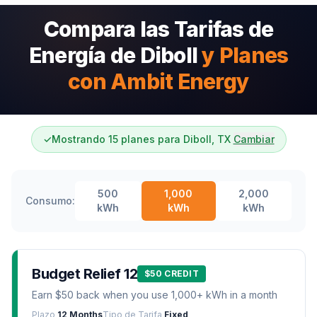
Compara las Tarifas de
Energía de Diboll
y Planes
con Ambit Energy
✓
Mostrando 15 planes para Diboll, TX
Cambiar
500
1,000
2,000
Consumo:
kWh
kWh
kWh
Budget Relief 12
$50 CREDIT
Earn $50 back when you use 1,000+ kWh in a month
Plazo
12 Months
Tipo de Tarifa
Fixed