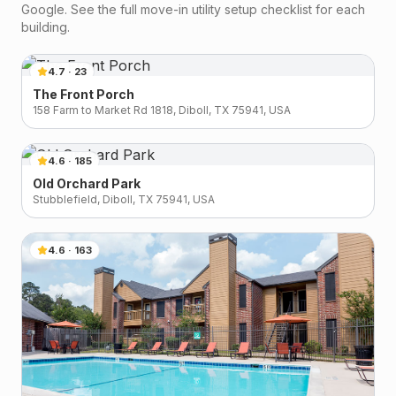
Google. See the full move-in utility setup checklist for each
building.
4.7
·
23
The Front Porch
158 Farm to Market Rd 1818, Diboll, TX 75941, USA
4.6
·
185
Old Orchard Park
Stubblefield, Diboll, TX 75941, USA
4.6
·
163