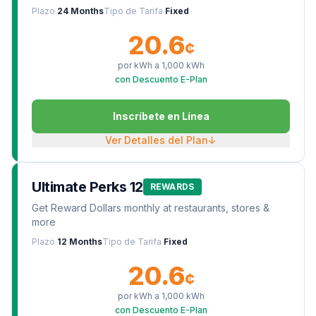
Plazo
24 Months
Tipo de Tarifa
Fixed
20.6
¢
por kWh a
1,000
kWh
con Descuento E-Plan
Inscríbete en Línea
Ver Detalles del Plan
↓
Ultimate Perks 12
REWARDS
Get Reward Dollars monthly at restaurants, stores &
more
Plazo
12 Months
Tipo de Tarifa
Fixed
20.6
¢
por kWh a
1,000
kWh
con Descuento E-Plan