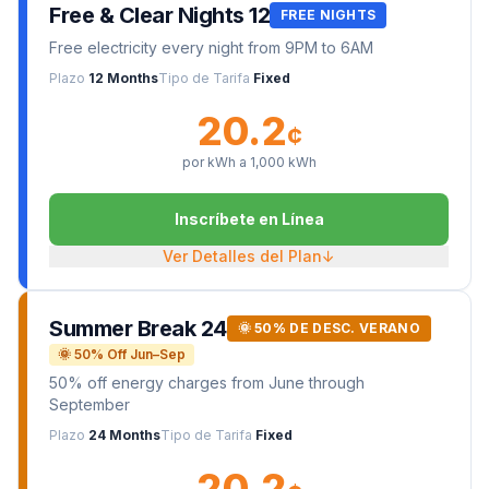
Free & Clear Nights 12
FREE NIGHTS
Free electricity every night from 9PM to 6AM
Plazo
12 Months
Tipo de Tarifa
Fixed
20.2
¢
por kWh a
1,000
kWh
Inscríbete en Línea
Ver Detalles del Plan
↓
Summer Break 24
🌞 50% DE DESC. VERANO
🌞 50% Off Jun–Sep
50% off energy charges from June through
September
Plazo
24 Months
Tipo de Tarifa
Fixed
20.2