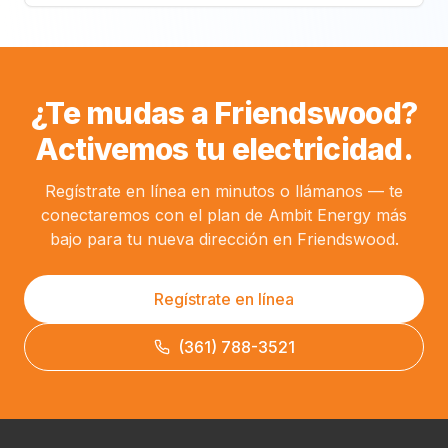
¿Te mudas a Friendswood?
Activemos tu electricidad.
Regístrate en línea en minutos o llámanos — te
conectaremos con el plan de Ambit Energy más
bajo para tu nueva dirección en Friendswood.
Regístrate en línea
(361) 788-3521