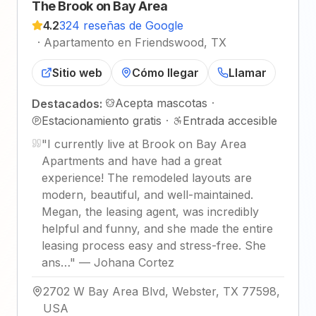
The Brook on Bay Area
4.2
324 reseñas de Google
·
Apartamento en Friendswood, TX
Sitio web
Cómo llegar
Llamar
Acepta mascotas
·
Destacados:
Estacionamiento gratis
·
Entrada accesible
"
I currently live at Brook on Bay Area
Apartments and have had a great
experience! The remodeled layouts are
modern, beautiful, and well-maintained.
Megan, the leasing agent, was incredibly
helpful and funny, and she made the entire
leasing process easy and stress-free. She
ans…
"
—
Johana Cortez
2702 W Bay Area Blvd, Webster, TX 77598,
USA