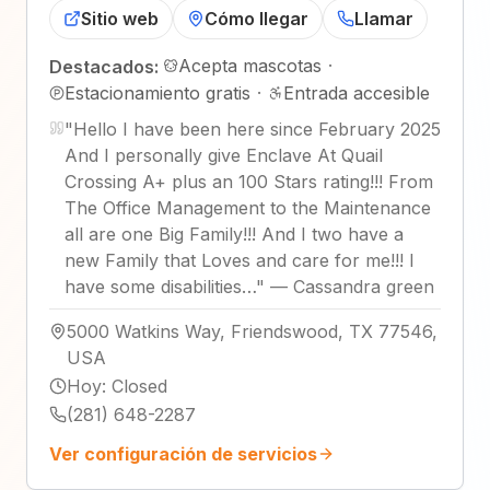
Sitio web
Cómo llegar
Llamar
Acepta mascotas
·
Destacados:
Estacionamiento gratis
·
Entrada accesible
"
Hello I have been here since February 2025
And I personally give Enclave At Quail
Crossing A+ plus an 100 Stars rating!!! From
The Office Management to the Maintenance
all are one Big Family!!! And I two have a
new Family that Loves and care for me!!! I
have some disabilities…
"
—
Cassandra green
5000 Watkins Way, Friendswood, TX 77546,
USA
Hoy
:
Closed
(281) 648-2287
Ver configuración de servicios