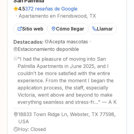
San Palmilla
4.5
372 reseñas de Google
·
Apartamento en Friendswood, TX
Sitio web
Cómo llegar
Llamar
Acepta mascotas
·
Destacados:
Estacionamiento disponible
"
I had the pleasure of moving into San
Palmilla Apartments in June 2025, and I
couldn't be more satisfied with the entire
experience. From the moment I began the
application process, the staff, especially
Victoria, went above and beyond to make
everything seamless and stress-fr…
"
—
A K
18833 Town Ridge Ln, Webster, TX 77598,
USA
Hoy
:
Closed