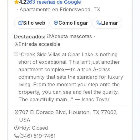
4.2
263 reseñas de Google
·
Apartamento en Friendswood, TX
Sitio web
Cómo llegar
Llamar
Acepta mascotas
·
Destacados:
Entrada accesible
"
Creek Side Villas at Clear Lake is nothing
short of exceptional. This isn’t just another
apartment complex—it’s a true A-class
community that sets the standard for luxury
living. From the moment you step onto the
property, you can see and feel the quality.
The beautifully main…
"
—
Isaac Tovar
707 El Dorado Blvd, Houston, TX 77062,
USA
Hoy
:
Closed
(346) 519-7461