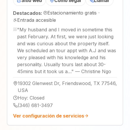
Sitio web
Cómo llegar
Llamar
Estacionamiento gratis
·
Destacados:
Entrada accesible
"
My husband and I moved in sometime this
past February. At first, we were just looking
and was curious about the property itself.
We scheduled an tour appt with A.J and was
very pleased with his knowledge and his
personality. Usually tours last about 30-
45mins but it took us a…
"
—
Christine Ngo
19302 Glenwest Dr, Friendswood, TX 77546,
USA
Hoy
:
Closed
(346) 681-3497
Ver configuración de servicios