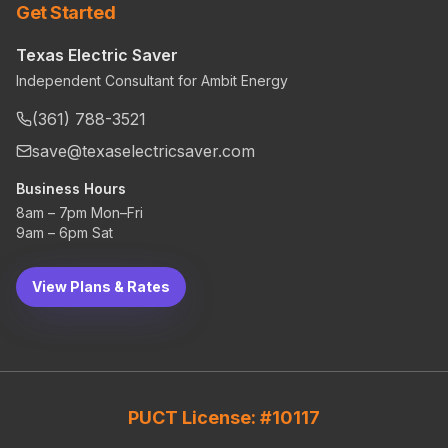
Get Started
Texas Electric Saver
Independent Consultant for Ambit Energy
(361) 788-3521
save@texaselectricsaver.com
Business Hours
8am – 7pm Mon–Fri
9am – 6pm Sat
View Plans & Rates
PUCT License: #10117