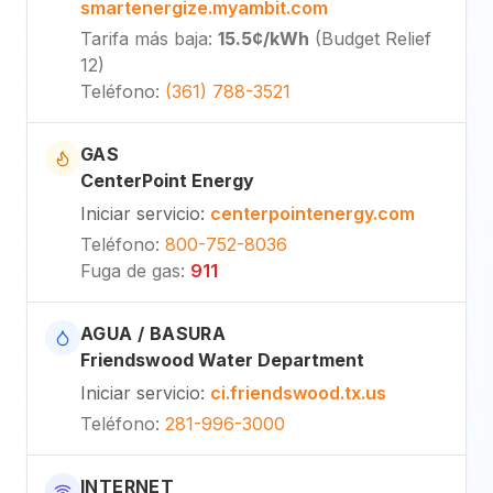
smartenergize.myambit.com
Tarifa más baja
:
15.5¢
/kWh
(
Budget Relief
12
)
Teléfono
:
(361) 788-3521
GAS
CenterPoint Energy
Iniciar servicio
:
centerpointenergy.com
Teléfono
:
800-752-8036
Fuga de gas
:
911
AGUA / BASURA
Friendswood Water Department
Iniciar servicio
:
ci.friendswood.tx.us
Teléfono
:
281-996-3000
INTERNET