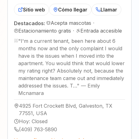
Sitio web
Cómo llegar
Llamar
Acepta mascotas
·
Destacados:
Estacionamiento gratis
·
Entrada accesible
"
I'm a current tenant, been here about 6
months now and the only complaint I would
have is the issues when I moved into the
apartment. You would think that would lower
my rating right? Absolutely not, because the
maintenance team came out and immediately
addressed the issues. T…
"
—
Emily
Mcnamara
4925 Fort Crockett Blvd, Galveston, TX
77551, USA
Hoy
:
Closed
(409) 763-5890