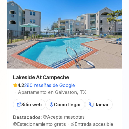
Lakeside At Campeche
4.2
280 reseñas de Google
·
Apartamento en Galveston, TX
Sitio web
Cómo llegar
Llamar
Acepta mascotas
·
Destacados:
Estacionamiento gratis
·
Entrada accesible