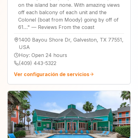
on the island bar none. With amazing views
off each balcony of each unit and the
Colonel (boat from Moody) going by off of
61…
"
—
Reviews From the coast
1400 Bayou Shore Dr, Galveston, TX 77551,
USA
Hoy
:
Open 24 hours
(409) 443-5322
Ver configuración de servicios