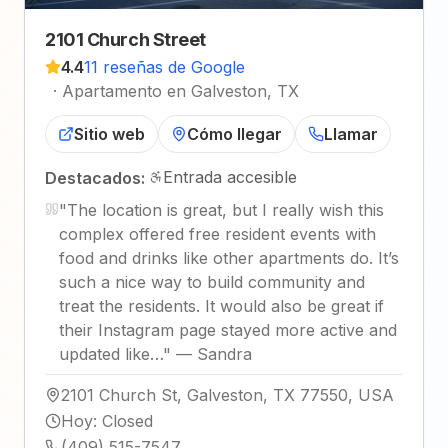
2101 Church Street
4.4
11 reseñas de Google
·
Apartamento en Galveston, TX
Sitio web
Cómo llegar
Llamar
Entrada accesible
Destacados:
"
The location is great, but I really wish this
complex offered free resident events with
food and drinks like other apartments do. It’s
such a nice way to build community and
treat the residents. It would also be great if
their Instagram page stayed more active and
updated like…
"
—
Sandra
2101 Church St, Galveston, TX 77550, USA
Hoy
:
Closed
(409) 515-7547