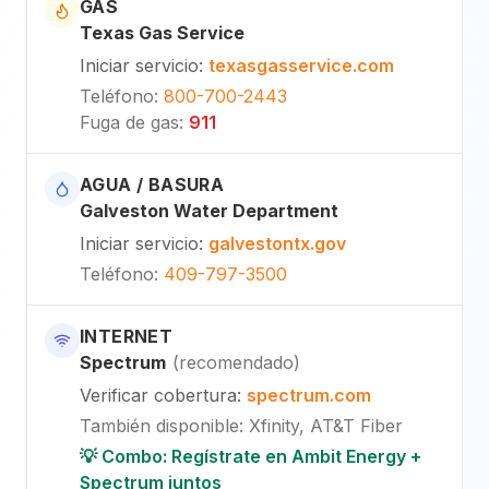
GAS
Texas Gas Service
Iniciar servicio
:
texasgasservice.com
Teléfono
:
800-700-2443
Fuga de gas
:
911
AGUA / BASURA
Galveston Water Department
Iniciar servicio
:
galvestontx.gov
Teléfono
:
409-797-3500
INTERNET
Spectrum
(
recomendado
)
Verificar cobertura
:
spectrum.com
También disponible
:
Xfinity, AT&T Fiber
💡 Combo: Regístrate en Ambit Energy +
Spectrum juntos