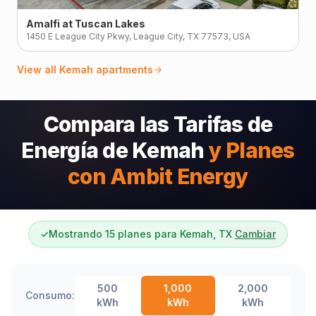
Amalfi at Tuscan Lakes
1450 E League City Pkwy, League City, TX 77573, USA
View all
Kemah
apartments
Compara las Tarifas de
Energía de Kemah
y Planes
con Ambit Energy
✓
Mostrando 15 planes para Kemah, TX
Cambiar
500
1,000
2,000
Consumo:
kWh
kWh
kWh