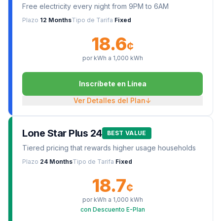
Free electricity every night from 9PM to 6AM
Plazo
12 Months
Tipo de Tarifa
Fixed
18.6
¢
por kWh a
1,000
kWh
Inscríbete en Línea
Ver Detalles del Plan
↓
Lone Star Plus 24
BEST VALUE
Tiered pricing that rewards higher usage households
Plazo
24 Months
Tipo de Tarifa
Fixed
18.7
¢
por kWh a
1,000
kWh
con Descuento E-Plan