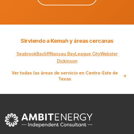
Sirviendo a Kemah y áreas cercanas
Seabrook
Bacliff
Nassau Bay
League City
Webster
Dickinson
Ver todas las áreas de servicio en Centro-Este de
Texas