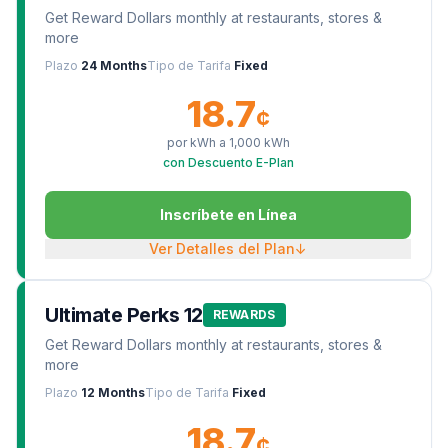
Get Reward Dollars monthly at restaurants, stores &
more
Plazo
24 Months
Tipo de Tarifa
Fixed
18.7
¢
por kWh a
1,000
kWh
con Descuento E-Plan
Inscríbete en Línea
Ver Detalles del Plan
↓
Ultimate Perks 12
REWARDS
Get Reward Dollars monthly at restaurants, stores &
more
Plazo
12 Months
Tipo de Tarifa
Fixed
18.7
¢