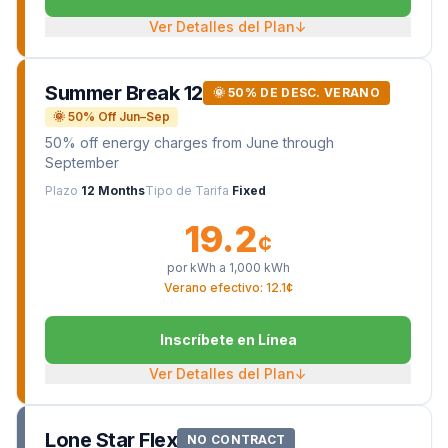
Ver Detalles del Plan
↓
Summer Break 12
🌞 50% DE DESC. VERANO
🌞 50% Off Jun–Sep
50% off energy charges from June through
September
Plazo
12 Months
Tipo de Tarifa
Fixed
19.2
¢
por kWh a
1,000
kWh
Verano efectivo: 12.1¢
Inscríbete en Línea
Ver Detalles del Plan
↓
Lone Star Flex
NO CONTRACT