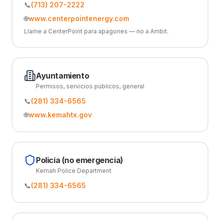
📞
(713) 207-2222
🌐
www.centerpointenergy.com
Llame a CenterPoint para apagones — no a Ambit.
Ayuntamiento
Permisos, servicios públicos, general
📞
(281) 334-6565
🌐
www.kemahtx.gov
Policía (no emergencia)
Kemah Police Department
📞
(281) 334-6565