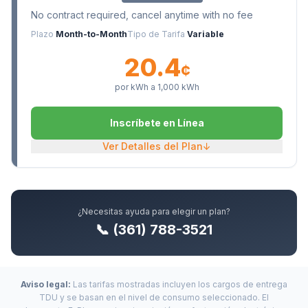
No contract required, cancel anytime with no fee
Plazo
Month-to-Month
Tipo de Tarifa
Variable
20.4
¢
por kWh a
1,000
kWh
Inscríbete en Línea
Ver Detalles del Plan
↓
¿Necesitas ayuda para elegir un plan?
📞 (361) 788-3521
Aviso legal:
Las tarifas mostradas incluyen los cargos de entrega
TDU y se basan en el nivel de consumo seleccionado. El