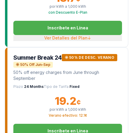
por kWh a
1,000
kWh
con Descuento E-Plan
Inscríbete en Línea
Ver Detalles del Plan
↓
Summer Break 24
🌞 50% DE DESC. VERANO
🌞 50% Off Jun–Sep
50% off energy charges from June through
September
Plazo
24 Months
Tipo de Tarifa
Fixed
19.2
¢
por kWh a
1,000
kWh
Verano efectivo: 12.1¢
Inscríbete en Línea