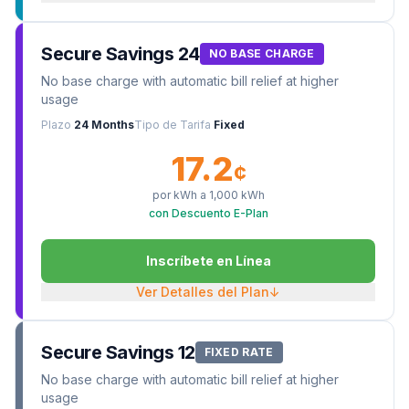
Secure Savings 24
NO BASE CHARGE
No base charge with automatic bill relief at higher
usage
Plazo
24 Months
Tipo de Tarifa
Fixed
17.2
¢
por kWh a
1,000
kWh
con Descuento E-Plan
Inscríbete en Línea
Ver Detalles del Plan
↓
Secure Savings 12
FIXED RATE
No base charge with automatic bill relief at higher
usage