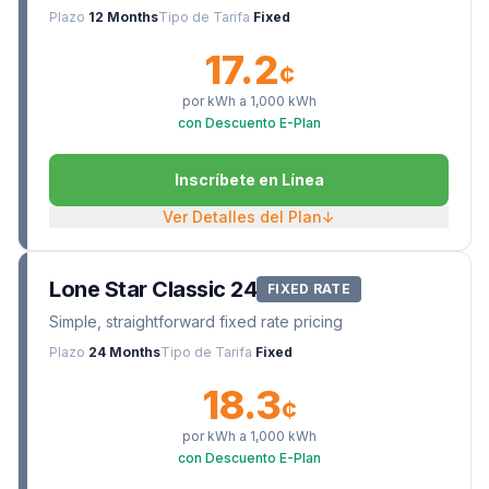
Plazo
12 Months
Tipo de Tarifa
Fixed
17.2
¢
por kWh a
1,000
kWh
con Descuento E-Plan
Inscríbete en Línea
Ver Detalles del Plan
↓
Lone Star Classic 24
FIXED RATE
Simple, straightforward fixed rate pricing
Plazo
24 Months
Tipo de Tarifa
Fixed
18.3
¢
por kWh a
1,000
kWh
con Descuento E-Plan