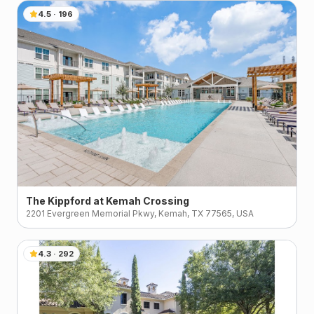
4.5
·
196
The Kippford at Kemah Crossing
2201 Evergreen Memorial Pkwy, Kemah, TX 77565, USA
4.3
·
292