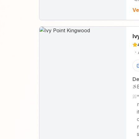
Ve
Iv
·
De