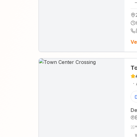
Ve
To
·
De