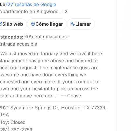
4.6
127 reseñas de Google
Apartamento en Kingwood, TX
Sitio web
Cómo llegar
Llamar
Acepta mascotas
·
stacados:
Entrada accesible
"
We just moved in January and we love it here
Management has gone above and beyond to
meet our request, The maintenance guys are
awesome and have done everything we
requested and even more. If your from out of
town and your hesitant to pick up across the
state and move here don…
"
—
Chase
2921 Sycamore Springs Dr, Houston, TX 77339,
USA
Hoy
:
Closed
(281) 360-2753