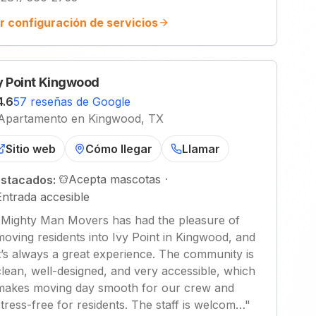
r configuración de servicios
y Point Kingwood
4.6
57 reseñas de Google
Apartamento en Kingwood, TX
Sitio web
Cómo llegar
Llamar
Acepta mascotas
·
stacados:
Entrada accesible
"
Mighty Man Movers has had the pleasure of
moving residents into Ivy Point in Kingwood, and
it’s always a great experience. The community is
clean, well-designed, and very accessible, which
makes moving day smooth for our crew and
stress-free for residents. The staff is welcom…
"