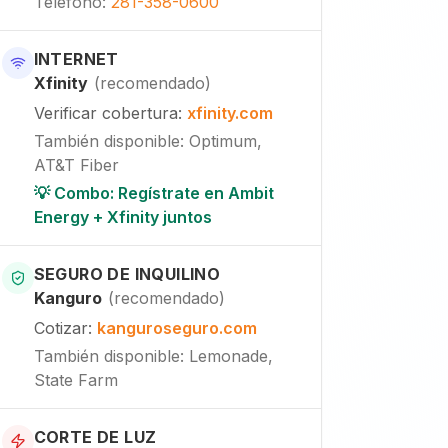
Teléfono
:
281-358-0600
INTERNET
Xfinity
(
recomendado
)
Verificar cobertura
:
xfinity.com
También disponible
:
Optimum,
AT&T Fiber
💡 Combo: Regístrate en Ambit
Energy + Xfinity juntos
SEGURO DE INQUILINO
Kanguro
(
recomendado
)
Cotizar
:
kanguroseguro.com
También disponible
: Lemonade,
State Farm
CORTE DE LUZ