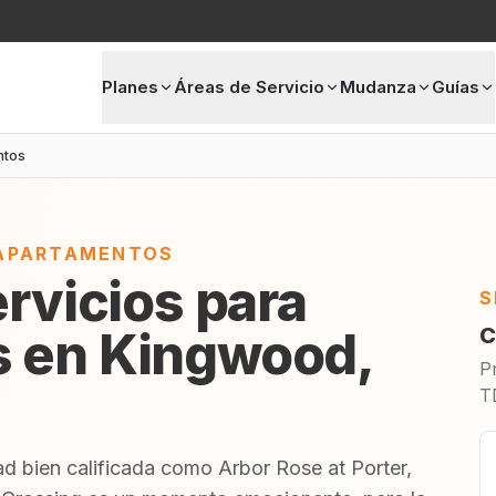
Planes
Áreas de Servicio
Mudanza
Guías
ntos
 APARTAMENTOS
ervicios para
S
 en Kingwood,
C
P
T
 bien calificada como Arbor Rose at Porter,