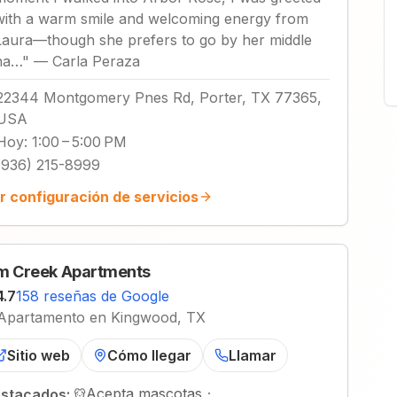
with a warm smile and welcoming energy from
Laura—though she prefers to go by her middle
na…
"
—
Carla Peraza
22344 Montgomery Pnes Rd, Porter, TX 77365,
USA
Hoy
:
1:00 – 5:00 PM
(936) 215-8999
r configuración de servicios
m Creek Apartments
4.7
158 reseñas de Google
Apartamento en Kingwood, TX
Sitio web
Cómo llegar
Llamar
Acepta mascotas
·
stacados: