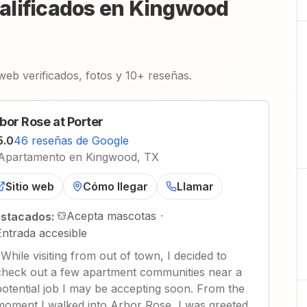
alificados en Kingwood
 web verificados, fotos y 10+ reseñas.
bor Rose at Porter
5.0
46 reseñas de Google
Apartamento en Kingwood, TX
Sitio web
Cómo llegar
Llamar
Acepta mascotas
·
stacados:
Entrada accesible
"
While visiting from out of town, I decided to
check out a few apartment communities near a
potential job I may be accepting soon. From the
moment I walked into Arbor Rose, I was greeted