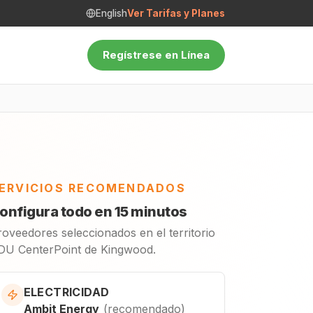
English
Ver Tarifas y Planes
Regístrese en Línea
ERVICIOS RECOMENDADOS
onfigura todo en 15 minutos
roveedores seleccionados en el territorio
DU CenterPoint de Kingwood.
ELECTRICIDAD
Ambit Energy
(
recomendado
)