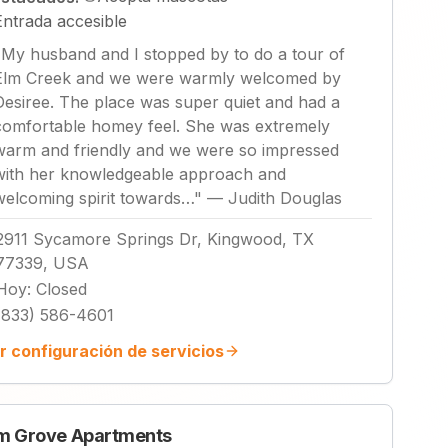
Entrada accesible
"
My husband and I stopped by to do a tour of
Elm Creek and we were warmly welcomed by
Desiree. The place was super quiet and had a
comfortable homey feel. She was extremely
warm and friendly and we were so impressed
with her knowledgeable approach and
welcoming spirit towards…
"
—
Judith Douglas
2911 Sycamore Springs Dr, Kingwood, TX
77339, USA
Hoy
:
Closed
(833) 586-4601
r configuración de servicios
m Grove Apartments