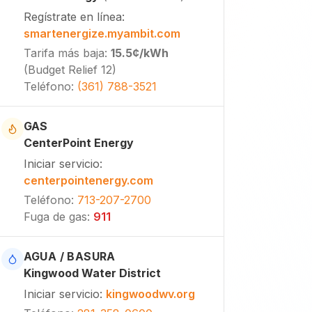
Regístrate en línea
:
smartenergize.myambit.com
Tarifa más baja
:
15.5¢
/kWh
(
Budget Relief 12
)
Teléfono
:
(361) 788-3521
GAS
CenterPoint Energy
Iniciar servicio
:
centerpointenergy.com
Teléfono
:
713-207-2700
Fuga de gas
:
911
AGUA / BASURA
Kingwood Water District
Iniciar servicio
:
kingwoodwv.org