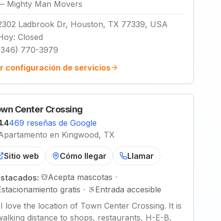
—
Mighty Man Movers
2302 Ladbrook Dr, Houston, TX 77339, USA
Hoy
:
Closed
(346) 770-3979
r configuración de servicios
wn Center Crossing
4.4
469 reseñas de Google
Apartamento en Kingwood, TX
Sitio web
Cómo llegar
Llamar
Acepta mascotas
·
stacados:
Estacionamiento gratis
·
Entrada accesible
"
I love the location of Town Center Crossing. It is
walking distance to shops, restaurants, H-E-B,