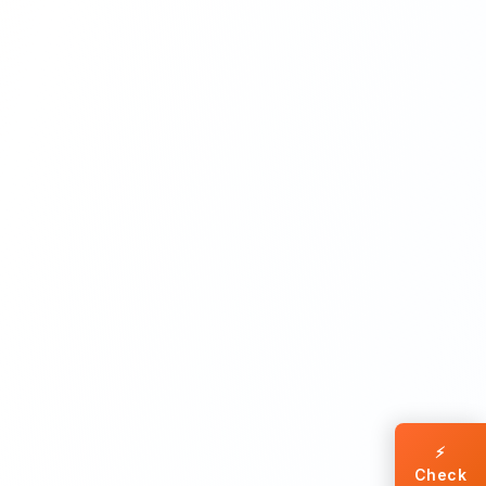
⚡
Check