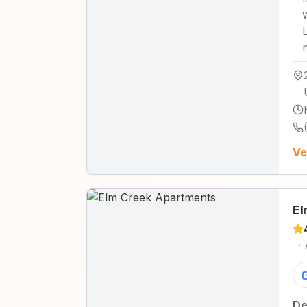
Ve
El
·
De