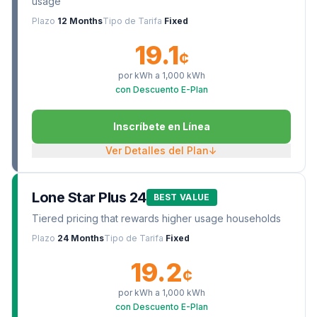
usage
Plazo
12 Months
Tipo de Tarifa
Fixed
19.1
¢
por kWh a
1,000
kWh
con Descuento E-Plan
Inscríbete en Línea
Ver Detalles del Plan
↓
Lone Star Plus 24
BEST VALUE
Tiered pricing that rewards higher usage households
Plazo
24 Months
Tipo de Tarifa
Fixed
19.2
¢
por kWh a
1,000
kWh
con Descuento E-Plan