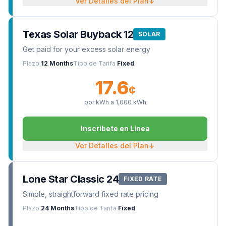
Ver Detalles del Plan
↓
Texas Solar Buyback 12
SOLAR
Get paid for your excess solar energy
Plazo
12 Months
Tipo de Tarifa
Fixed
17.6
¢
por kWh a
1,000
kWh
Inscríbete en Línea
Ver Detalles del Plan
↓
Lone Star Classic 24
FIXED RATE
Simple, straightforward fixed rate pricing
Plazo
24 Months
Tipo de Tarifa
Fixed