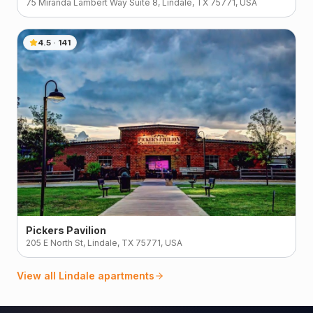
75 Miranda Lambert Way Suite 8, Lindale, TX 75771, USA
4.5
·
141
Pickers Pavilion
205 E North St, Lindale, TX 75771, USA
View all
Lindale
apartments