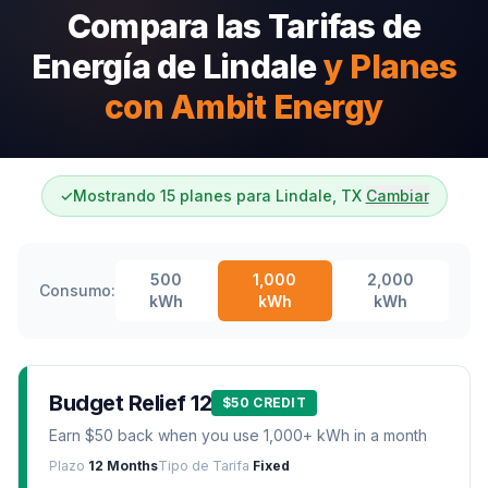
Compara las Tarifas de
Energía de Lindale
y Planes
con Ambit Energy
✓
Mostrando 15 planes para Lindale, TX
Cambiar
500
1,000
2,000
Consumo:
kWh
kWh
kWh
Budget Relief 12
$50 CREDIT
Earn $50 back when you use 1,000+ kWh in a month
Plazo
12 Months
Tipo de Tarifa
Fixed