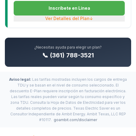
Inscríbete en Línea
Ver Detalles del Plan
↓
¿Necesitas ayuda para elegir un plan?
📞 (361) 788-3521
Aviso legal:
Las tarifas mostradas incluyen los cargos de entrega
TDU y se basan en el nivel de consumo seleccionado. El
descuento E-Plan requiere inscripción en facturación electrónica.
Las tarifas reales pueden variar según tu consumo específico y
zona TDU. Consulta la Hoja de Datos de Electricidad para ver los
detalles completos de precios. Texas Electric Saver es un
Consultor Independiente de Ambit Energy. Ambit Texas, LLC REP
#10117.
goambit.com/disclaimer