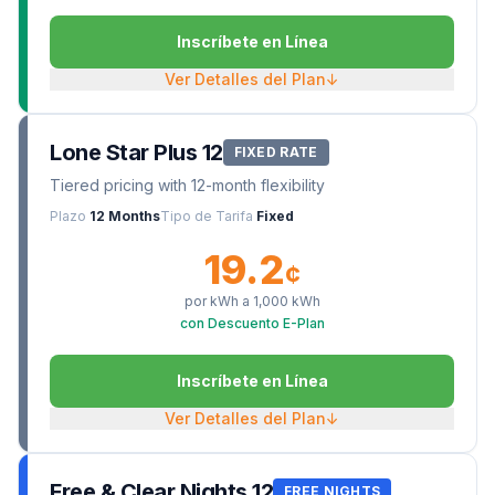
Inscríbete en Línea
Ver Detalles del Plan
↓
Lone Star Plus 12
FIXED RATE
Tiered pricing with 12-month flexibility
Plazo
12 Months
Tipo de Tarifa
Fixed
19.2
¢
por kWh a
1,000
kWh
con Descuento E-Plan
Inscríbete en Línea
Ver Detalles del Plan
↓
Free & Clear Nights 12
FREE NIGHTS