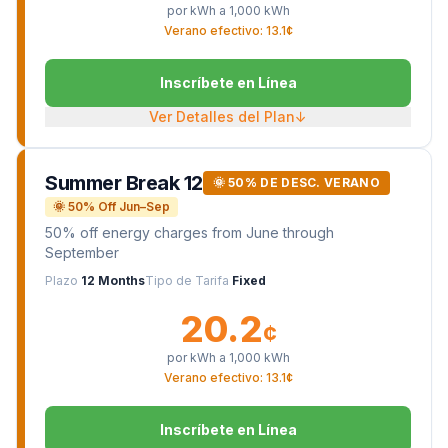
por kWh a
1,000
kWh
Verano efectivo: 13.1¢
Inscríbete en Línea
Ver Detalles del Plan
↓
Summer Break 12
🌞 50% DE DESC. VERANO
🌞 50% Off Jun–Sep
50% off energy charges from June through
September
Plazo
12 Months
Tipo de Tarifa
Fixed
20.2
¢
por kWh a
1,000
kWh
Verano efectivo: 13.1¢
Inscríbete en Línea