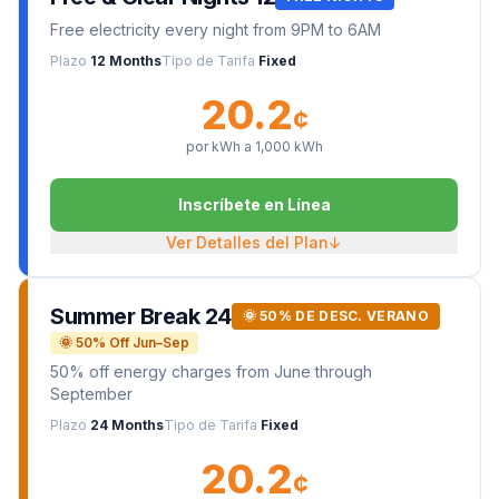
Free electricity every night from 9PM to 6AM
Plazo
12 Months
Tipo de Tarifa
Fixed
20.2
¢
por kWh a
1,000
kWh
Inscríbete en Línea
Ver Detalles del Plan
↓
Summer Break 24
🌞 50% DE DESC. VERANO
🌞 50% Off Jun–Sep
50% off energy charges from June through
September
Plazo
24 Months
Tipo de Tarifa
Fixed
20.2
¢