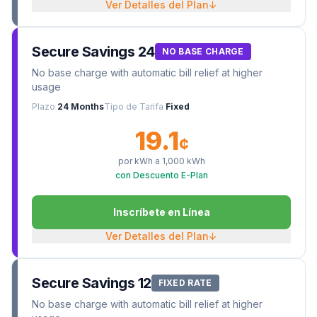
Ver Detalles del Plan
↓
Secure Savings 24
NO BASE CHARGE
No base charge with automatic bill relief at higher
usage
Plazo
24 Months
Tipo de Tarifa
Fixed
19.1
¢
por kWh a
1,000
kWh
con Descuento E-Plan
Inscríbete en Línea
Ver Detalles del Plan
↓
Secure Savings 12
FIXED RATE
No base charge with automatic bill relief at higher