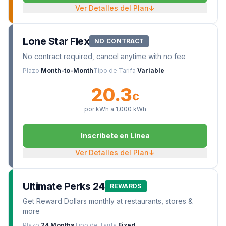
Ver Detalles del Plan
↓
Lone Star Flex
NO CONTRACT
No contract required, cancel anytime with no fee
Plazo
Month-to-Month
Tipo de Tarifa
Variable
20.3
¢
por kWh a
1,000
kWh
Inscríbete en Línea
Ver Detalles del Plan
↓
Ultimate Perks 24
REWARDS
Get Reward Dollars monthly at restaurants, stores &
more
Plazo
24 Months
Tipo de Tarifa
Fixed