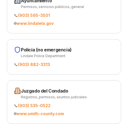
Ayuntamiento
Permisos, servicios públicos, general
📞
(903) 595-3501
🌐
www.lindaletx.gov
Policía (no emergencia)
Lindale Police Department
📞
(903) 882-3313
Juzgado del Condado
Registros, permisos, asuntos judiciales
📞
(903) 535-0522
🌐
www.smith-county.com