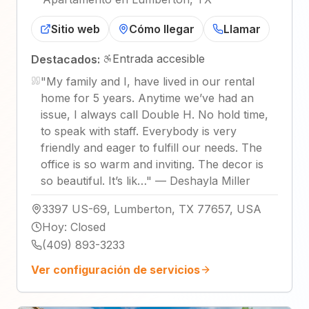
Sitio web
Cómo llegar
Llamar
Entrada accesible
Destacados:
"
My family and I, have lived in our rental
home for 5 years. Anytime we’ve had an
issue, I always call Double H. No hold time,
to speak with staff. Everybody is very
friendly and eager to fulfill our needs. The
office is so warm and inviting. The decor is
so beautiful. It’s lik…
"
—
Deshayla Miller
3397 US-69, Lumberton, TX 77657, USA
Hoy
:
Closed
(409) 893-3233
Ver configuración de servicios