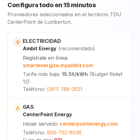
Configura todo en 15 minutos
Proveedores seleccionados en el territorio TDU
CenterPoint de Lumberton.
ELECTRICIDAD
Ambit Energy
(
recomendado
)
Regístrate en línea
:
smartenergize.myambit.com
Tarifa más baja
:
15.5¢
/kWh
(
Budget Relief
12
)
Teléfono
:
(361) 788-3521
GAS
CenterPoint Energy
Iniciar servicio
:
centerpointenergy.com
Teléfono
:
800-752-8036
Fuga de gas
:
911