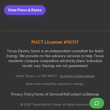
View Plans & Rates
PUCT License: #10117
Texas Electric Saver is an independent consultant for Ambit
Energy. We provide no-fee advisory services to help Texas
residents compare competitive electricity plans. Individual
results vary. Savings are not guaranteed.
Ambit Texas, LLC REP #10117 ·
goambit.com/disclaimer
Rates and availability subject to change.
Privacy Policy
Terms of Service
FAQ
Contact Us
Sitemap
©
2026
Texas Electric Saver. All rights reserved.