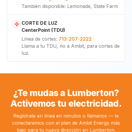
También disponible
: Lemonade, State Farm
CORTE DE LUZ
CenterPoint (TDU)
Línea de cortes
:
713-207-2222
Llama a tu TDU, no a Ambit, para cortes de
luz.
¿Te mudas a Lumberton?
Activemos tu electricidad.
Regístrate en línea en minutos o llámanos — te
conectaremos con el plan de Ambit Energy más
bajo para tu nueva dirección en Lumberton.