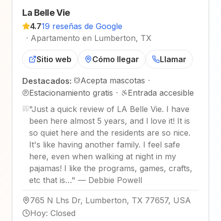
La Belle Vie
4.7
19 reseñas de Google
·
Apartamento en Lumberton, TX
Sitio web
Cómo llegar
Llamar
Acepta mascotas
·
Destacados:
Estacionamiento gratis
·
Entrada accesible
"
Just a quick review of LA Belle Vie. I have
been here almost 5 years, and l love it! It is
so quiet here and the residents are so nice.
It's like having another family. I feel safe
here, even when walking at night in my
pajamas! I like the programs, games, crafts,
etc that is…
"
—
Debbie Powell
765 N Lhs Dr, Lumberton, TX 77657, USA
Hoy
:
Closed