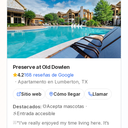
Preserve at Old Dowlen
4.2
168 reseñas de Google
·
Apartamento en Lumberton, TX
Sitio web
Cómo llegar
Llamar
Acepta mascotas
·
Destacados:
Entrada accesible
"
I’ve really enjoyed my time living here. It’s