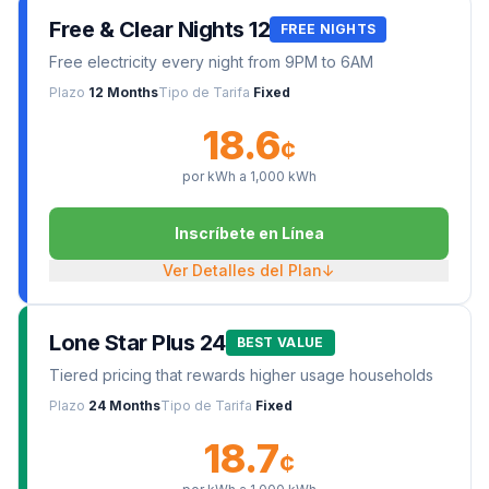
Free & Clear Nights 12
FREE NIGHTS
Free electricity every night from 9PM to 6AM
Plazo
12 Months
Tipo de Tarifa
Fixed
18.6
¢
por kWh a
1,000
kWh
Inscríbete en Línea
Ver Detalles del Plan
↓
Lone Star Plus 24
BEST VALUE
Tiered pricing that rewards higher usage households
Plazo
24 Months
Tipo de Tarifa
Fixed
18.7
¢