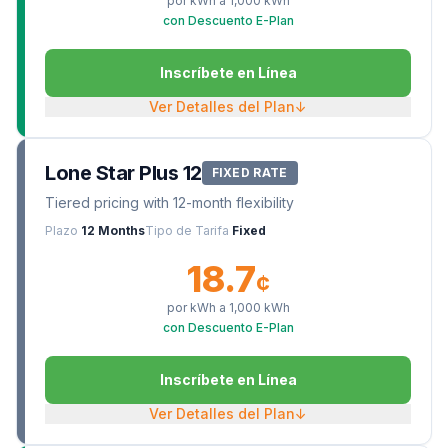
por kWh a
1,000
kWh
con Descuento E-Plan
Inscríbete en Línea
Ver Detalles del Plan
↓
Lone Star Plus 12
FIXED RATE
Tiered pricing with 12-month flexibility
Plazo
12 Months
Tipo de Tarifa
Fixed
18.7
¢
por kWh a
1,000
kWh
con Descuento E-Plan
Inscríbete en Línea
Ver Detalles del Plan
↓