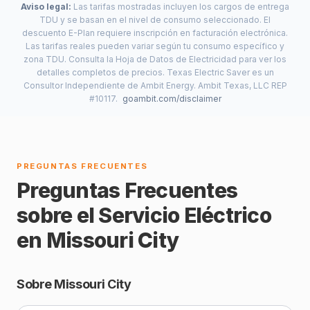
Aviso legal:
Las tarifas mostradas incluyen los cargos de entrega
TDU y se basan en el nivel de consumo seleccionado. El
descuento E-Plan requiere inscripción en facturación electrónica.
Las tarifas reales pueden variar según tu consumo específico y
zona TDU. Consulta la Hoja de Datos de Electricidad para ver los
detalles completos de precios. Texas Electric Saver es un
Consultor Independiente de Ambit Energy. Ambit Texas, LLC REP
#10117.
goambit.com/disclaimer
PREGUNTAS FRECUENTES
Preguntas Frecuentes
sobre el Servicio Eléctrico
en Missouri City
Sobre Missouri City