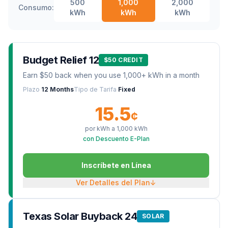
500
1,000
2,000
Consumo:
kWh
kWh
kWh
Budget Relief 12
$50 CREDIT
Earn $50 back when you use 1,000+ kWh in a month
Plazo
12 Months
Tipo de Tarifa
Fixed
15.5
¢
por kWh a
1,000
kWh
con Descuento E-Plan
Inscríbete en Línea
Ver Detalles del Plan
↓
Texas Solar Buyback 24
SOLAR