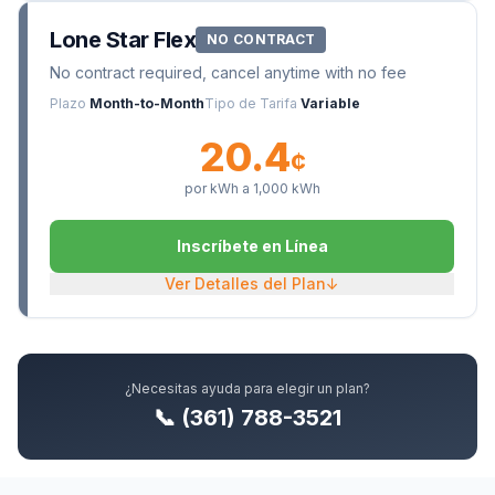
Lone Star Flex
NO CONTRACT
No contract required, cancel anytime with no fee
Plazo
Month-to-Month
Tipo de Tarifa
Variable
20.4
¢
por kWh a
1,000
kWh
Inscríbete en Línea
Ver Detalles del Plan
↓
¿Necesitas ayuda para elegir un plan?
📞 (361) 788-3521