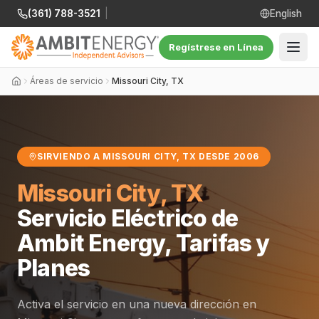
(361) 788-3521
|
English
Regístrese en Línea
Áreas de servicio
Missouri City, TX
SIRVIENDO A MISSOURI CITY, TX DESDE 2006
Missouri City, TX
Servicio Eléctrico de
Ambit Energy, Tarifas y
Planes
Activa el servicio en una nueva dirección en