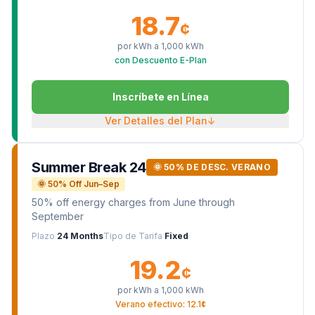
18.7
¢
por kWh a
1,000
kWh
con Descuento E-Plan
Inscríbete en Línea
Ver Detalles del Plan
↓
Summer Break 24
🌞 50% DE DESC. VERANO
🌞 50% Off Jun–Sep
50% off energy charges from June through
September
Plazo
24 Months
Tipo de Tarifa
Fixed
19.2
¢
por kWh a
1,000
kWh
Verano efectivo: 12.1¢