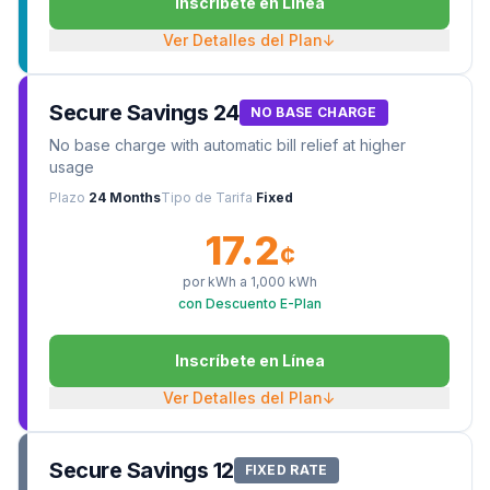
Inscríbete en Línea
Ver Detalles del Plan
↓
Secure Savings 24
NO BASE CHARGE
No base charge with automatic bill relief at higher
usage
Plazo
24 Months
Tipo de Tarifa
Fixed
17.2
¢
por kWh a
1,000
kWh
con Descuento E-Plan
Inscríbete en Línea
Ver Detalles del Plan
↓
Secure Savings 12
FIXED RATE