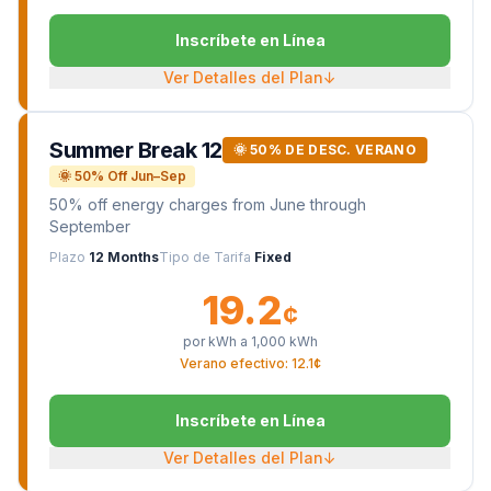
Inscríbete en Línea
Ver Detalles del Plan
↓
Summer Break 12
🌞 50% DE DESC. VERANO
🌞 50% Off Jun–Sep
50% off energy charges from June through
September
Plazo
12 Months
Tipo de Tarifa
Fixed
19.2
¢
por kWh a
1,000
kWh
Verano efectivo: 12.1¢
Inscríbete en Línea
Ver Detalles del Plan
↓