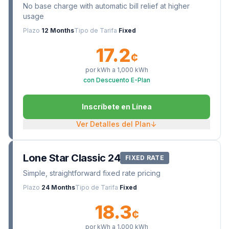
No base charge with automatic bill relief at higher
usage
Plazo
12 Months
Tipo de Tarifa
Fixed
17.2
¢
por kWh a
1,000
kWh
con Descuento E-Plan
Inscríbete en Línea
Ver Detalles del Plan
↓
Lone Star Classic 24
FIXED RATE
Simple, straightforward fixed rate pricing
Plazo
24 Months
Tipo de Tarifa
Fixed
18.3
¢
por kWh a
1,000
kWh