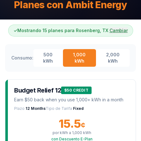
Planes con Ambit Energy
✓
Mostrando 15 planes para Rosenberg, TX
Cambiar
500
1,000
2,000
Consumo:
kWh
kWh
kWh
Budget Relief 12
$50 CREDIT
Earn $50 back when you use 1,000+ kWh in a month
Plazo
12 Months
Tipo de Tarifa
Fixed
15.5
¢
por kWh a
1,000
kWh
con Descuento E-Plan