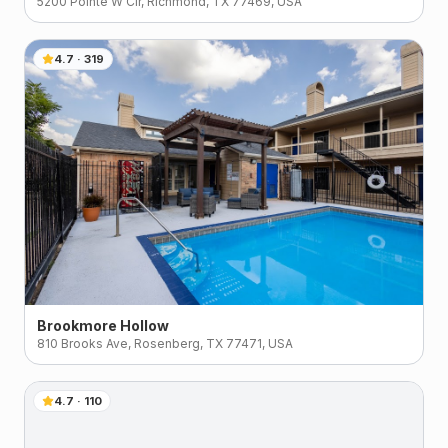
5200 Pointe W Cir, Richmond, TX 77469, USA
4.7
·
319
Brookmore Hollow
810 Brooks Ave, Rosenberg, TX 77471, USA
4.7
·
110