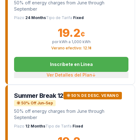
50% off energy charges from June through
September
Plazo
24 Months
Tipo de Tarifa
Fixed
19.2
¢
por kWh a
1,000
kWh
Verano efectivo: 12.1¢
Inscríbete en Línea
Ver Detalles del Plan
↓
Summer Break 12
🌞 50% DE DESC. VERANO
🌞 50% Off Jun–Sep
50% off energy charges from June through
September
Plazo
12 Months
Tipo de Tarifa
Fixed