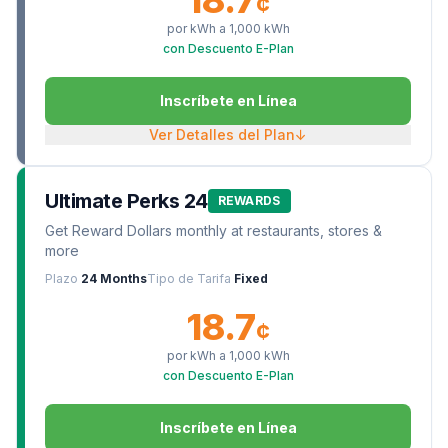
18.7
¢
por kWh a
1,000
kWh
con Descuento E-Plan
Inscríbete en Línea
Ver Detalles del Plan
↓
Ultimate Perks 24
REWARDS
Get Reward Dollars monthly at restaurants, stores &
more
Plazo
24 Months
Tipo de Tarifa
Fixed
18.7
¢
por kWh a
1,000
kWh
con Descuento E-Plan
Inscríbete en Línea