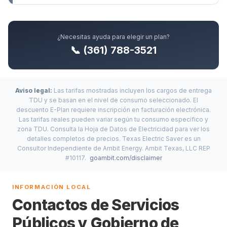
¿Necesitas ayuda para elegir un plan?
📞 (361) 788-3521
Aviso legal:
Las tarifas mostradas incluyen los cargos de entrega
TDU y se basan en el nivel de consumo seleccionado. El
descuento E-Plan requiere inscripción en facturación electrónica.
Las tarifas reales pueden variar según tu consumo específico y
zona TDU. Consulta la Hoja de Datos de Electricidad para ver los
detalles completos de precios. Texas Electric Saver es un
Consultor Independiente de Ambit Energy. Ambit Texas, LLC REP
#10117.
goambit.com/disclaimer
INFORMACIÓN LOCAL
Contactos de Servicios
Públicos y Gobierno de