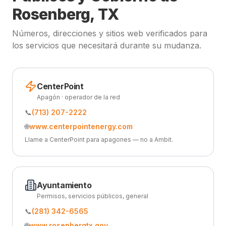
Rosenberg, TX
Números, direcciones y sitios web verificados para
los servicios que necesitará durante su mudanza.
CenterPoint
Apagón · operador de la red
📞
(713) 207-2222
🌐
www.centerpointenergy.com
Llame a CenterPoint para apagones — no a Ambit.
Ayuntamiento
Permisos, servicios públicos, general
📞
(281) 342-6565
🌐
www.rosenbergtx.gov