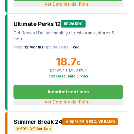
Ver Detalles del Plan
↓
Ultimate Perks 12
REWARDS
Get Reward Dollars monthly at restaurants, stores &
more
Plazo
12 Months
Tipo de Tarifa
Fixed
18.7
¢
por kWh a
1,000
kWh
con Descuento E-Plan
Inscríbete en Línea
Ver Detalles del Plan
↓
Summer Break 24
🌞 50% DE DESC. VERANO
🌞 50% Off Jun–Sep