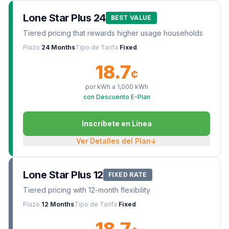
Lone Star Plus 24
BEST VALUE
Tiered pricing that rewards higher usage households
Plazo
24 Months
Tipo de Tarifa
Fixed
18.7
¢
por kWh a
1,000
kWh
con Descuento E-Plan
Inscríbete en Línea
Ver Detalles del Plan
↓
Lone Star Plus 12
FIXED RATE
Tiered pricing with 12-month flexibility
Plazo
12 Months
Tipo de Tarifa
Fixed