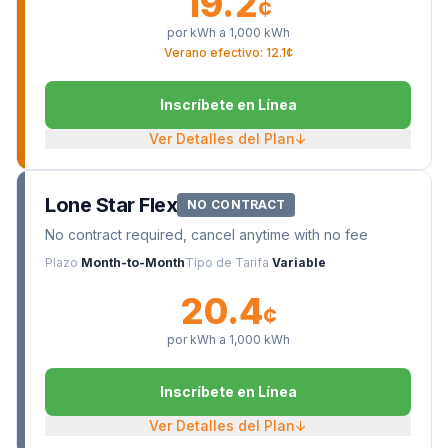
19.2
¢
por kWh a
1,000
kWh
Verano efectivo: 12.1¢
Inscríbete en Línea
Ver Detalles del Plan
↓
Lone Star Flex
NO CONTRACT
No contract required, cancel anytime with no fee
Plazo
Month-to-Month
Tipo de Tarifa
Variable
20.4
¢
por kWh a
1,000
kWh
Inscríbete en Línea
Ver Detalles del Plan
↓