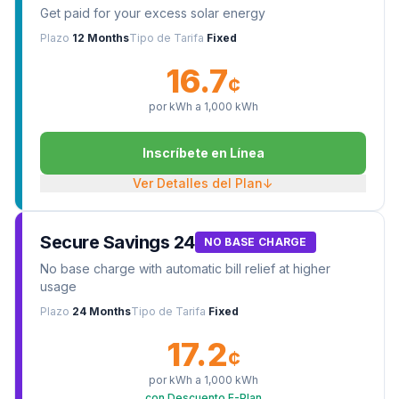
Get paid for your excess solar energy
Plazo
12 Months
Tipo de Tarifa
Fixed
16.7
¢
por kWh a
1,000
kWh
Inscríbete en Línea
Ver Detalles del Plan
↓
Secure Savings 24
NO BASE CHARGE
No base charge with automatic bill relief at higher
usage
Plazo
24 Months
Tipo de Tarifa
Fixed
17.2
¢
por kWh a
1,000
kWh
con Descuento E-Plan