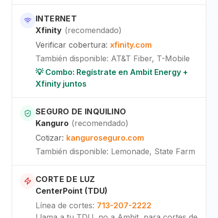
INTERNET
Xfinity
(
recomendado
)
Verificar cobertura
:
xfinity.com
También disponible
:
AT&T Fiber, T-Mobile
💡 Combo: Regístrate en Ambit Energy +
Xfinity juntos
SEGURO DE INQUILINO
Kanguro
(
recomendado
)
Cotizar
:
kanguroseguro.com
También disponible
: Lemonade, State Farm
CORTE DE LUZ
CenterPoint (TDU)
Línea de cortes
:
713-207-2222
Llama a tu TDU, no a Ambit, para cortes de