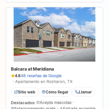
Balcara at Meridiana
4.8
48 reseñas de Google
·
Apartamento en Rosharon, TX
Sitio web
Cómo llegar
Llamar
Acepta mascotas
·
Destacados:
Estacionamiento gratis
·
Entrada accesible