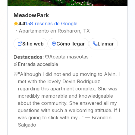
Meadow Park
4.4
158 reseñas de Google
·
Apartamento en Rosharon, TX
Sitio web
Cómo llegar
Llamar
Acepta mascotas
·
Destacados:
Entrada accesible
"
Although I did not end up moving to Alvin, I
met with the lovely Devin Rodriguez
regarding this apartment complex. She was
incredibly memorable and knowledgeable
about the community. She answered all my
questions with such a welcoming attitude. If I
was going to stick with my…
"
—
Brandon
Salgado