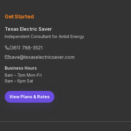
Get Started
Texas Electric Saver
Independent Consultant for Ambit Energy
(361) 788-3521
save@texaselectricsaver.com
Business Hours
8am – 7pm Mon–Fri
9am – 6pm Sat
View Plans & Rates