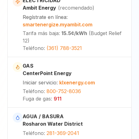
ELECTRICIDAD
Ambit Energy
(
recomendado
)
Regístrate en línea
:
smartenergize.myambit.com
Tarifa más baja
:
15.5¢
/kWh
(
Budget Relief
12
)
Teléfono
:
(361) 788-3521
GAS
CenterPoint Energy
Iniciar servicio
:
klxenergy.com
Teléfono
:
800-752-8036
Fuga de gas
:
911
AGUA / BASURA
Rosharon Water District
Teléfono
:
281-369-2041