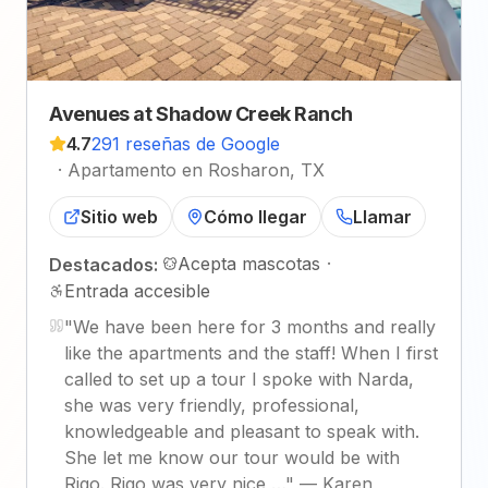
Avenues at Shadow Creek Ranch
4.7
291 reseñas de Google
·
Apartamento en Rosharon, TX
Sitio web
Cómo llegar
Llamar
Acepta mascotas
·
Destacados:
Entrada accesible
"
We have been here for 3 months and really
like the apartments and the staff! When I first
called to set up a tour I spoke with Narda,
she was very friendly, professional,
knowledgeable and pleasant to speak with.
She let me know our tour would be with
Rigo. Rigo was very nice,…
"
—
Karen