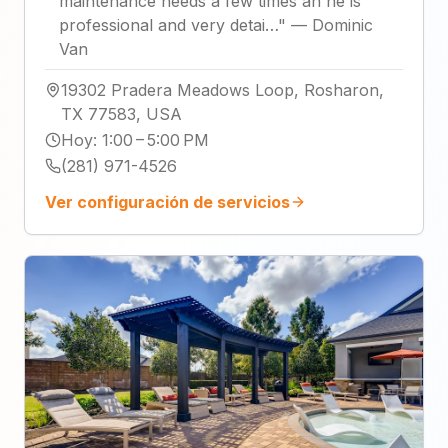
maintenance needs a few times an he is
professional and very detai…
"
—
Dominic
Van
19302 Pradera Meadows Loop, Rosharon,
TX 77583, USA
Hoy
:
1:00 – 5:00 PM
(281) 971-4526
Ver configuración de servicios