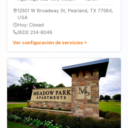
12501 W Broadway St, Pearland, TX 77584,
USA
Hoy
:
Closed
(833) 234-8048
Ver configuración de servicios