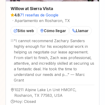
Willow at Sierra Vista
4.8
71 reseñas de Google
·
Apartamento en Rosharon, TX
Sitio web
Cómo llegar
Llamar
"
I cannot recommend Zachary Sanders
highly enough for his exceptional work in
helping us negotiate our lease agreement.
From start to finish, Zach was professional,
attentive, and incredibly skilled at securing us
a fantastic deal. He took the time to
understand our needs and p…
"
—
Marc
Grant
10211 Alpine Lake Ln Unit HMOFC,
Rosharon, TX 77583, USA
Hoy
:
Closed