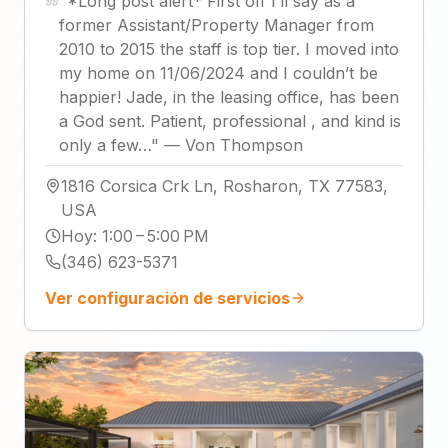
"
*Long post alert* First off I’ll say as a
former Assistant/Property Manager from
2010 to 2015 the staff is top tier. I moved into
my home on 11/06/2024 and I couldn’t be
happier! Jade, in the leasing office, has been
a God sent. Patient, professional , and kind is
only a few…
"
—
Von Thompson
1816 Corsica Crk Ln, Rosharon, TX 77583,
USA
Hoy
:
1:00 – 5:00 PM
(346) 623-5371
Ver configuración de servicios