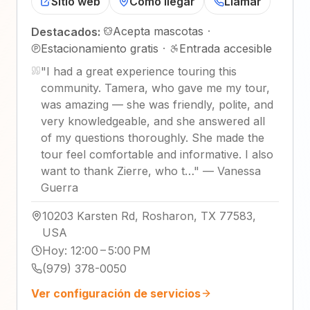
Sitio web
Cómo llegar
Llamar
Acepta mascotas
·
Destacados:
Estacionamiento gratis
·
Entrada accesible
"
I had a great experience touring this
community. Tamera, who gave me my tour,
was amazing — she was friendly, polite, and
very knowledgeable, and she answered all
of my questions thoroughly. She made the
tour feel comfortable and informative. I also
want to thank Zierre, who t…
"
—
Vanessa
Guerra
10203 Karsten Rd, Rosharon, TX 77583,
USA
Hoy
:
12:00 – 5:00 PM
(979) 378-0050
Ver configuración de servicios