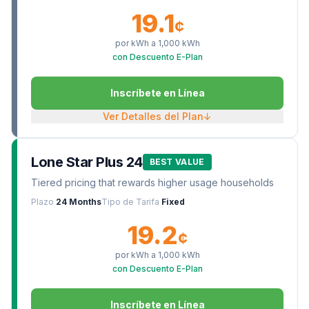
19.1
¢
por kWh a
1,000
kWh
con Descuento E-Plan
Inscríbete en Línea
Ver Detalles del Plan
↓
Lone Star Plus 24
BEST VALUE
Tiered pricing that rewards higher usage households
Plazo
24 Months
Tipo de Tarifa
Fixed
19.2
¢
por kWh a
1,000
kWh
con Descuento E-Plan
Inscríbete en Línea