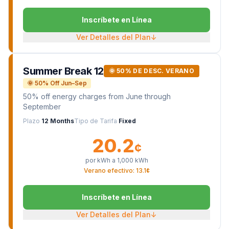
Inscríbete en Línea
Ver Detalles del Plan
↓
Summer Break 12
🌞 50% DE DESC. VERANO
🌞 50% Off Jun–Sep
50% off energy charges from June through
September
Plazo
12 Months
Tipo de Tarifa
Fixed
20.2
¢
por kWh a
1,000
kWh
Verano efectivo: 13.1¢
Inscríbete en Línea
Ver Detalles del Plan
↓