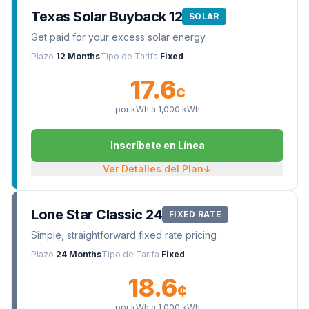
Texas Solar Buyback 12
SOLAR
Get paid for your excess solar energy
Plazo
12 Months
Tipo de Tarifa
Fixed
17.6
¢
por kWh a
1,000
kWh
Inscríbete en Línea
Ver Detalles del Plan
↓
Lone Star Classic 24
FIXED RATE
Simple, straightforward fixed rate pricing
Plazo
24 Months
Tipo de Tarifa
Fixed
18.6
¢
por kWh a
1,000
kWh