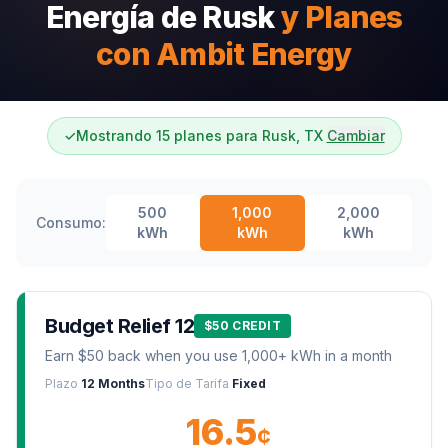
Energía de Rusk
y Planes
con Ambit Energy
✓
Mostrando 15 planes para Rusk, TX
Cambiar
500
1,000
2,000
Consumo:
kWh
kWh
kWh
Budget Relief 12
$50 CREDIT
Earn $50 back when you use 1,000+ kWh in a month
Plazo
12 Months
Tipo de Tarifa
Fixed
16.5
¢