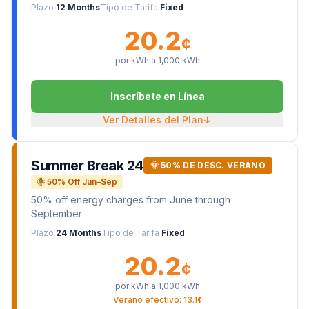
Plazo
12 Months
Tipo de Tarifa
Fixed
20.2
¢
por kWh a
1,000
kWh
Inscríbete en Línea
Ver Detalles del Plan
↓
Summer Break 24
🌞 50% DE DESC. VERANO
🌞 50% Off Jun–Sep
50% off energy charges from June through
September
Plazo
24 Months
Tipo de Tarifa
Fixed
20.2
¢
por kWh a
1,000
kWh
Verano efectivo: 13.1¢