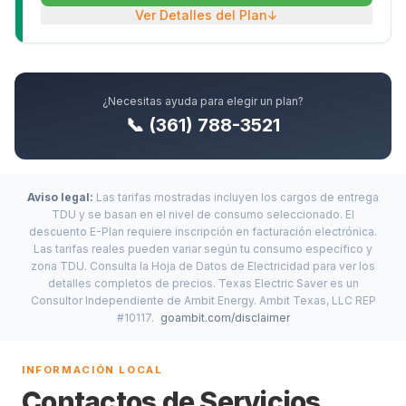
Ver Detalles del Plan
↓
¿Necesitas ayuda para elegir un plan?
📞 (361) 788-3521
Aviso legal:
Las tarifas mostradas incluyen los cargos de entrega
TDU y se basan en el nivel de consumo seleccionado. El
descuento E-Plan requiere inscripción en facturación electrónica.
Las tarifas reales pueden variar según tu consumo específico y
zona TDU. Consulta la Hoja de Datos de Electricidad para ver los
detalles completos de precios. Texas Electric Saver es un
Consultor Independiente de Ambit Energy. Ambit Texas, LLC REP
#10117.
goambit.com/disclaimer
INFORMACIÓN LOCAL
Contactos de Servicios