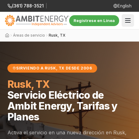
(361) 788-3521
|
English
Regístrese en Línea
Áreas de servicio
Rusk, TX
SIRVIENDO A RUSK, TX DESDE 2006
Rusk, TX
Servicio Eléctrico de
Ambit Energy, Tarifas y
Planes
Activa el servicio en una nueva dirección en Rusk,