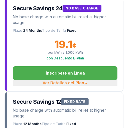
Secure Savings 24
NO BASE CHARGE
No base charge with automatic bill relief at higher
usage
Plazo
24 Months
Tipo de Tarifa
Fixed
19.1
¢
por kWh a
1,000
kWh
con Descuento E-Plan
Inscríbete en Línea
Ver Detalles del Plan
↓
Secure Savings 12
FIXED RATE
No base charge with automatic bill relief at higher
usage
Plazo
12 Months
Tipo de Tarifa
Fixed