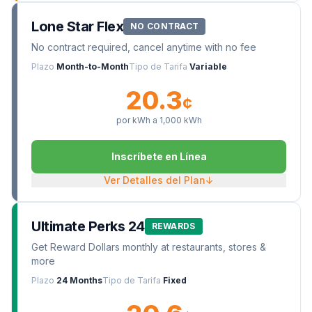
Lone Star Flex
NO CONTRACT
No contract required, cancel anytime with no fee
Plazo
Month-to-Month
Tipo de Tarifa
Variable
20.3
¢
por kWh a
1,000
kWh
Inscríbete en Línea
Ver Detalles del Plan
↓
Ultimate Perks 24
REWARDS
Get Reward Dollars monthly at restaurants, stores &
more
Plazo
24 Months
Tipo de Tarifa
Fixed