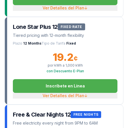
Ver Detalles del Plan
↓
Lone Star Plus 12
FIXED RATE
Tiered pricing with 12-month flexibility
Plazo
12 Months
Tipo de Tarifa
Fixed
19.2
¢
por kWh a
1,000
kWh
con Descuento E-Plan
Inscríbete en Línea
Ver Detalles del Plan
↓
Free & Clear Nights 12
FREE NIGHTS
Free electricity every night from 9PM to 6AM