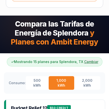
Compara las Tarifas de
Energía de Splendora
y
Planes con Ambit Energy
✓
Mostrando 15 planes para Splendora, TX
Cambiar
500
1,000
2,000
Consumo:
kWh
kWh
kWh
Budget Relief 12
$50 CREDIT