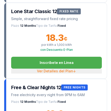
Lone Star Classic 12
FIXED RATE
Simple, straightforward fixed rate pricing
Plazo
12 Months
Tipo de Tarifa
Fixed
18.3
¢
por kWh a
1,000
kWh
con Descuento E-Plan
Inscríbete en Línea
Ver Detalles del Plan
↓
Free & Clear Nights 12
FREE NIGHTS
Free electricity every night from 9PM to 6AM
Plazo
12 Months
Tipo de Tarifa
Fixed