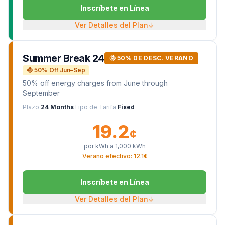
Inscríbete en Línea
Ver Detalles del Plan
↓
Summer Break 24
🌞 50% DE DESC. VERANO
🌞 50% Off Jun–Sep
50% off energy charges from June through
September
Plazo
24 Months
Tipo de Tarifa
Fixed
19.2
¢
por kWh a
1,000
kWh
Verano efectivo: 12.1¢
Inscríbete en Línea
Ver Detalles del Plan
↓