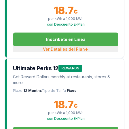
18.7
¢
por kWh a
1,000
kWh
con Descuento E-Plan
Inscríbete en Línea
Ver Detalles del Plan
↓
Ultimate Perks 12
REWARDS
Get Reward Dollars monthly at restaurants, stores &
more
Plazo
12 Months
Tipo de Tarifa
Fixed
18.7
¢
por kWh a
1,000
kWh
con Descuento E-Plan