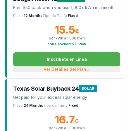
Earn $50 back when you use 1,000+ kWh in a month
Plazo
12 Months
Tipo de Tarifa
Fixed
15.5
¢
por kWh a
1,000
kWh
con Descuento E-Plan
Inscríbete en Línea
Ver Detalles del Plan
↓
Texas Solar Buyback 24
SOLAR
Get paid for your excess solar energy
Plazo
24 Months
Tipo de Tarifa
Fixed
16.7
¢
por kWh a
1,000
kWh