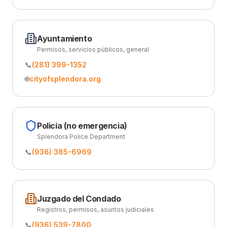
Ayuntamiento
Permisos, servicios públicos, general
📞
(281) 399-1352
🌐
cityofsplendora.org
Policía (no emergencia)
Splendora Police Department
📞
(936) 385-6969
Juzgado del Condado
Registros, permisos, asuntos judiciales
📞
(936) 539-7800