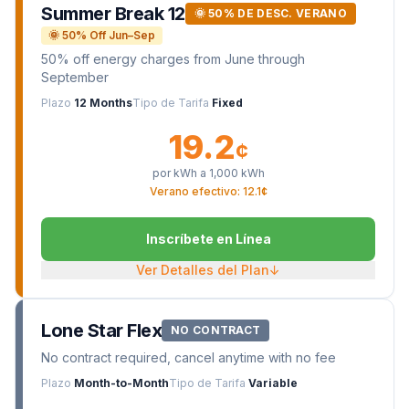
Summer Break 12
🌞 50% DE DESC. VERANO
🌞 50% Off Jun–Sep
50% off energy charges from June through
September
Plazo
12 Months
Tipo de Tarifa
Fixed
19.2
¢
por kWh a
1,000
kWh
Verano efectivo: 12.1¢
Inscríbete en Línea
Ver Detalles del Plan
↓
Lone Star Flex
NO CONTRACT
No contract required, cancel anytime with no fee
Plazo
Month-to-Month
Tipo de Tarifa
Variable