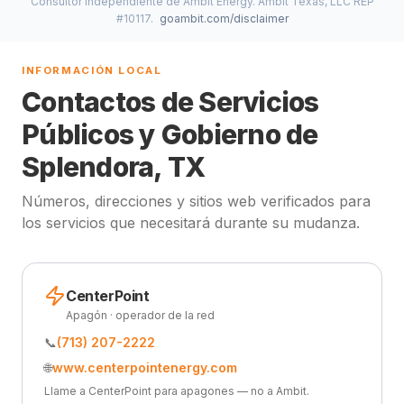
Consultor Independiente de Ambit Energy. Ambit Texas, LLC REP
#10117.
goambit.com/disclaimer
INFORMACIÓN LOCAL
Contactos de Servicios
Públicos y Gobierno de
Splendora, TX
Números, direcciones y sitios web verificados para
los servicios que necesitará durante su mudanza.
CenterPoint
Apagón · operador de la red
📞
(713) 207-2222
🌐
www.centerpointenergy.com
Llame a CenterPoint para apagones — no a Ambit.