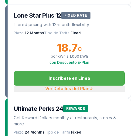
Lone Star Plus 12
FIXED RATE
Tiered pricing with 12-month flexibility
Plazo
12 Months
Tipo de Tarifa
Fixed
18.7
¢
por kWh a
1,000
kWh
con Descuento E-Plan
Inscríbete en Línea
Ver Detalles del Plan
↓
Ultimate Perks 24
REWARDS
Get Reward Dollars monthly at restaurants, stores &
more
Plazo
24 Months
Tipo de Tarifa
Fixed