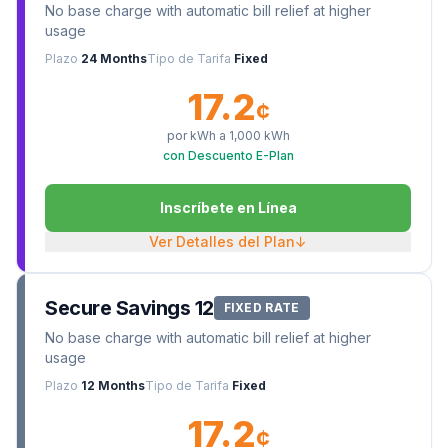
No base charge with automatic bill relief at higher
usage
Plazo
24 Months
Tipo de Tarifa
Fixed
17.2
¢
por kWh a
1,000
kWh
con Descuento E-Plan
Inscríbete en Línea
Ver Detalles del Plan
↓
Secure Savings 12
FIXED RATE
No base charge with automatic bill relief at higher
usage
Plazo
12 Months
Tipo de Tarifa
Fixed
17.2
¢