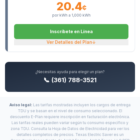
20.4
¢
por kWh a
1,000
kWh
Inscríbete en Línea
Ver Detalles del Plan
↓
¿Necesitas ayuda para elegir un plan?
📞 (361) 788-3521
Aviso legal:
Las tarifas mostradas incluyen los cargos de entrega
TDU y se basan en el nivel de consumo seleccionado. El
descuento E-Plan requiere inscripción en facturación electrónica.
Las tarifas reales pueden variar según tu consumo específico y
zona TDU. Consulta la Hoja de Datos de Electricidad para ver los
detalles completos de precios. Texas Electric Saver es un