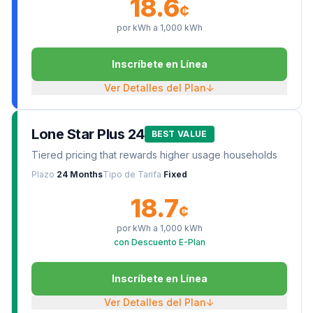
18.6
¢
por kWh a
1,000
kWh
Inscríbete en Línea
Ver Detalles del Plan
↓
Lone Star Plus 24
BEST VALUE
Tiered pricing that rewards higher usage households
Plazo
24 Months
Tipo de Tarifa
Fixed
18.7
¢
por kWh a
1,000
kWh
con Descuento E-Plan
Inscríbete en Línea
Ver Detalles del Plan
↓