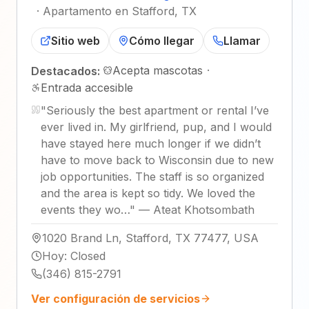
·
Apartamento en Stafford, TX
Sitio web
Cómo llegar
Llamar
Acepta mascotas
·
Destacados:
Entrada accesible
"
Seriously the best apartment or rental I’ve
ever lived in. My girlfriend, pup, and I would
have stayed here much longer if we didn’t
have to move back to Wisconsin due to new
job opportunities. The staff is so organized
and the area is kept so tidy. We loved the
events they wo…
"
—
Ateat Khotsombath
1020 Brand Ln, Stafford, TX 77477, USA
Hoy
:
Closed
(346) 815-2791
Ver configuración de servicios