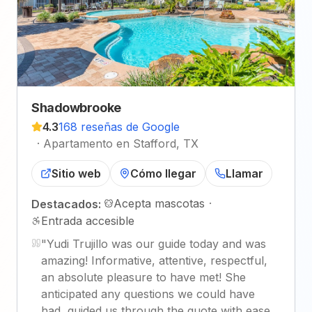
Shadowbrooke
4.3
168 reseñas de Google
·
Apartamento en Stafford, TX
Sitio web
Cómo llegar
Llamar
Acepta mascotas
·
Destacados:
Entrada accesible
"
Yudi Trujillo was our guide today and was
amazing! Informative, attentive, respectful,
an absolute pleasure to have met! She
anticipated any questions we could have
had, guided us through the quote with ease