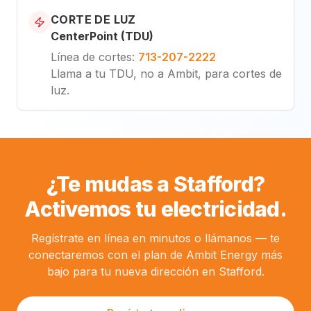
CORTE DE LUZ
CenterPoint (TDU)
Línea de cortes
:
713-207-2222
Llama a tu TDU, no a Ambit, para cortes de
luz.
¿Te mudas a Stafford?
Activemos tu electricidad.
Regístrate en línea en minutos o llámanos — te
conectaremos con el plan de Ambit Energy más
bajo para tu nueva dirección en Stafford.