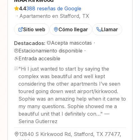
4.4
388 reseñas de Google
·
Apartamento en Stafford, TX
Sitio web
Cómo llegar
Llamar
Acepta mascotas
·
Destacados:
Estacionamiento disponible
·
Entrada accesible
"
Hi I just wanted to start by saying the
complex was beautiful and well kept
considering the other apartments I’ve seen
toured going down west airport/kirkwood.
Sophie was an amazing help when it came to
my many questions. Sophie showed me a
beautiful unit that I definitely con…
"
—
Serina Gutierrez
12840 S Kirkwood Rd, Stafford, TX 77477,