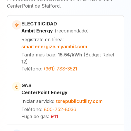
CenterPoint de Stafford.
ELECTRICIDAD
Ambit Energy
(
recomendado
)
Regístrate en línea
:
smartenergize.myambit.com
Tarifa más baja
:
15.5¢
/kWh
(
Budget Relief
12
)
Teléfono
:
(361) 788-3521
GAS
CenterPoint Energy
Iniciar servicio
:
txrepublicutility.com
Teléfono
:
800-752-8036
Fuga de gas
:
911