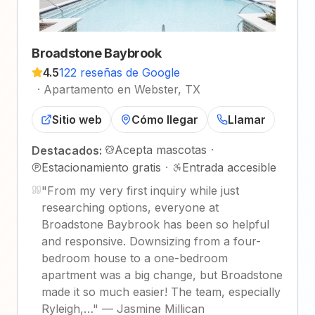
Broadstone Baybrook
4.5
122 reseñas de Google
·
Apartamento en Webster, TX
Sitio web
Cómo llegar
Llamar
Acepta mascotas
·
Destacados:
Estacionamiento gratis
·
Entrada accesible
"
From my very first inquiry while just
researching options, everyone at
Broadstone Baybrook has been so helpful
and responsive. Downsizing from a four-
bedroom house to a one-bedroom
apartment was a big change, but Broadstone
made it so much easier! The team, especially
Ryleigh,…
"
—
Jasmine Millican