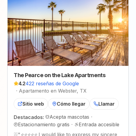
The Pearce on the Lake Apartments
4.2
422 reseñas de Google
·
Apartamento en Webster, TX
Sitio web
Cómo llegar
Llamar
Acepta mascotas
·
Destacados:
Estacionamiento gratis
·
Entrada accesible
"
⭐️⭐️⭐️⭐️⭐️ I would like to express my sincere