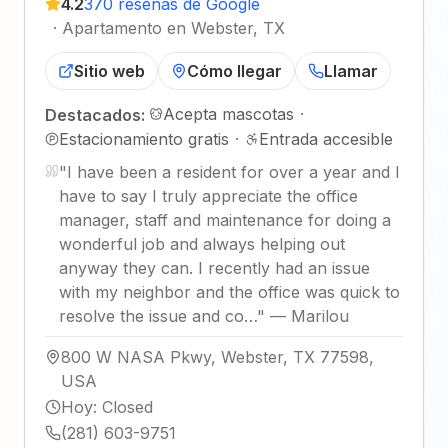
4.2
370 reseñas de Google
·
Apartamento en Webster, TX
Sitio web
Cómo llegar
Llamar
Acepta mascotas
·
Destacados:
Estacionamiento gratis
·
Entrada accesible
"
I have been a resident for over a year and I
have to say I truly appreciate the office
manager, staff and maintenance for doing a
wonderful job and always helping out
anyway they can. I recently had an issue
with my neighbor and the office was quick to
resolve the issue and co…
"
—
Marilou
800 W NASA Pkwy, Webster, TX 77598,
USA
Hoy
:
Closed
(281) 603-9751