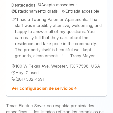
Acepta mascotas
·
Destacados:
Estacionamiento gratis
·
Entrada accesible
"
I had a Touring Palomar Apartments. The
staff was incredibly attentive, welcoming, and
happy to answer all of my questions. You
can really tell that they care about the
residence and take pride in the community.
The property itself is beautiful well kept
grounds, clean ameniti…
"
—
Tracy Meyer
100 W Texas Ave, Webster, TX 77598, USA
Hoy
:
Closed
(281) 502-4591
Ver configuración de servicios
Texas Electric Saver no respalda propiedades
específicas — los listados reflejan los complejos de