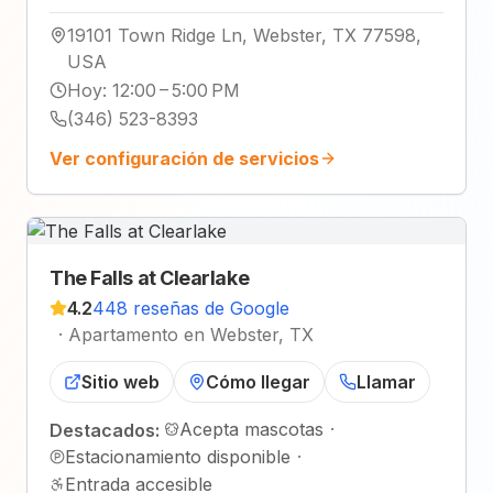
19101 Town Ridge Ln, Webster, TX 77598,
USA
Hoy
:
12:00 – 5:00 PM
(346) 523-8393
Ver configuración de servicios
The Falls at Clearlake
4.2
448 reseñas de Google
·
Apartamento en Webster, TX
Sitio web
Cómo llegar
Llamar
Acepta mascotas
·
Destacados:
Estacionamiento disponible
·
Entrada accesible