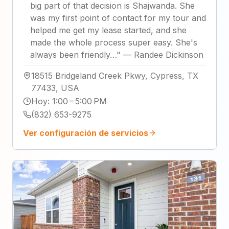
big part of that decision is Shajwanda. She
was my first point of contact for my tour and
helped me get my lease started, and she
made the whole process super easy. She's
always been friendly…
"
—
Randee Dickinson
18515 Bridgeland Creek Pkwy, Cypress, TX
77433, USA
Hoy
:
1:00 – 5:00 PM
(832) 653-9275
Ver configuración de servicios