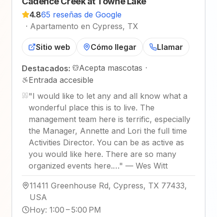
Cadence Creek at Towne Lake
4.8
65 reseñas de Google
·
Apartamento en Cypress, TX
Sitio web
Cómo llegar
Llamar
Acepta mascotas
·
Destacados:
Entrada accesible
"
I would like to let any and all know what a
wonderful place this is to live. The
management team here is terrific, especially
the Manager, Annette and Lori the full time
Activities Director. You can be as active as
you would like here. There are so many
organized events here.…
"
—
Wes Witt
11411 Greenhouse Rd, Cypress, TX 77433,
USA
Hoy
:
1:00 – 5:00 PM