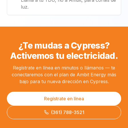
Llama a tu TDU, no a Ambit, para cortes de
luz.
¿Te mudas a Cypress?
Activemos tu electricidad.
Regístrate en línea en minutos o llámanos — te
conectaremos con el plan de Ambit Energy más
bajo para tu nueva dirección en Cypress.
Regístrate en línea
(361) 788-3521