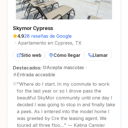
Skymor Cypress
4.9
28 reseñas de Google
·
Apartamento en Cypress, TX
Sitio web
Cómo llegar
Llamar
Acepta mascotas
·
Destacados:
Entrada accesible
"
Where do I start. In my commute to work
for the last year or so I drove pass the
beautiful SkyMor community until one day I
decided I was going to stop in and finally take
a peek. As I entered into the model home I
was greeted by Cre the leasing agent. We
toured all three floo…
"
—
Katina Cansler