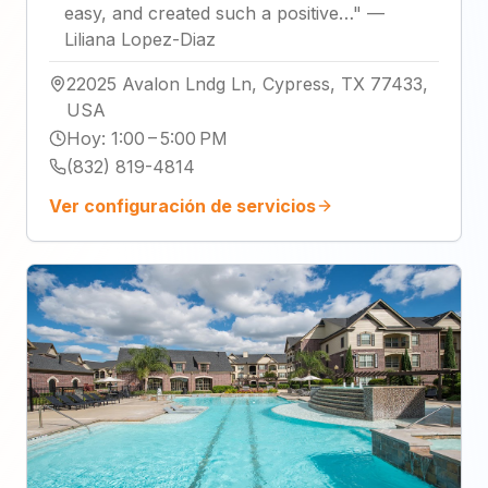
easy, and created such a positive…
"
—
Liliana Lopez-Diaz
22025 Avalon Lndg Ln, Cypress, TX 77433,
USA
Hoy
:
1:00 – 5:00 PM
(832) 819-4814
Ver configuración de servicios