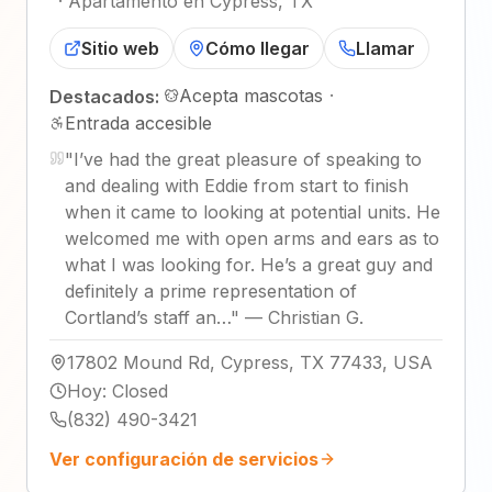
·
Apartamento en Cypress, TX
Sitio web
Cómo llegar
Llamar
Acepta mascotas
·
Destacados:
Entrada accesible
"
I’ve had the great pleasure of speaking to
and dealing with Eddie from start to finish
when it came to looking at potential units. He
welcomed me with open arms and ears as to
what I was looking for. He’s a great guy and
definitely a prime representation of
Cortland’s staff an…
"
—
Christian G.
17802 Mound Rd, Cypress, TX 77433, USA
Hoy
:
Closed
(832) 490-3421
Ver configuración de servicios