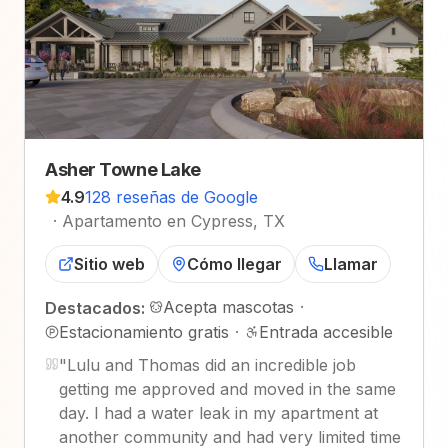
Asher Towne Lake
4.9
128 reseñas de Google
·
Apartamento en Cypress, TX
Sitio web
Cómo llegar
Llamar
Acepta mascotas
·
Destacados:
Estacionamiento gratis
·
Entrada accesible
"
Lulu and Thomas did an incredible job
getting me approved and moved in the same
day. I had a water leak in my apartment at
another community and had very limited time