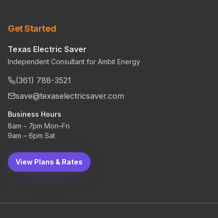
Get Started
Texas Electric Saver
Independent Consultant for Ambit Energy
(361) 788-3521
save@texaselectricsaver.com
Business Hours
8am – 7pm Mon–Fri
9am – 6pm Sat
View Plans & Rates