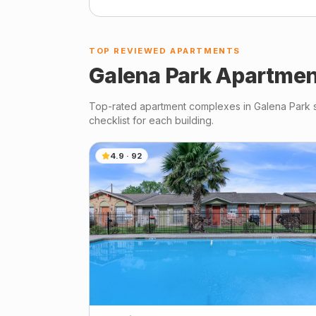
TOP REVIEWED APARTMENTS
Galena Park
Apartmen
Top-rated apartment complexes in
Galena Park
s
checklist for each building.
4.9
·
92