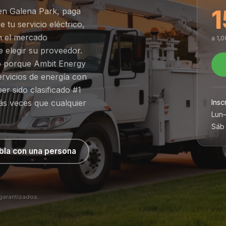
1
 en Galena Park, paga
e tu servicio eléctrico,
n el mercado
a 1,
 elegir su proveedor.
do porque Ambit Energy
rvicios de energía con
er sido clasificado #1
Insc
ás veces que cualquier
Lun
Sáb
bla con una persona
 garantizados.