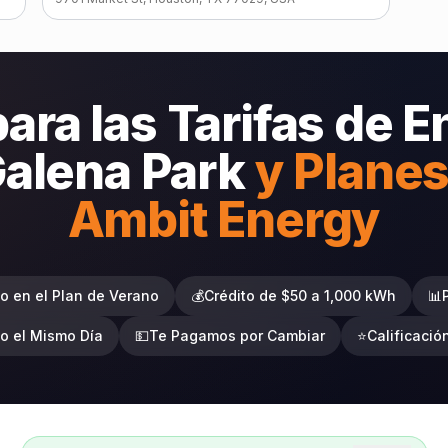
ra las Tarifas de E
Galena Park
y Plane
Ambit Energy
 en el Plan de Verano
💰
Crédito de $50 a 1,000 kWh
📊
io el Mismo Día
💵
Te Pagamos por Cambiar
⭐
Calificació