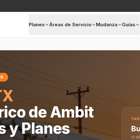
Planes
Áreas de Servicio
Mudanza
Guías
06
TX
trico de Ambit
TAR
s y Planes
Bu
12
M