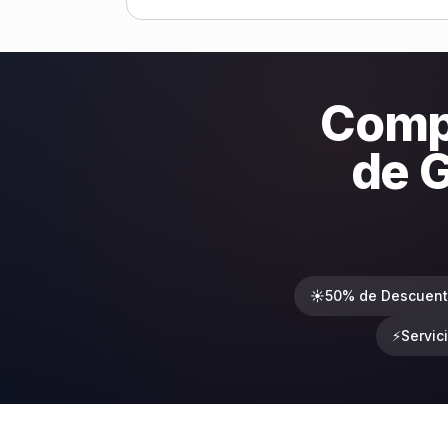
Compa
de 
☀️
50% de Descuento
⚡
Servic