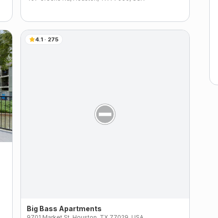
4.1
·
275
Big Bass Apartments
9701 Market St, Houston, TX 77029, USA