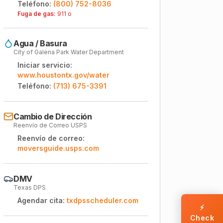
Teléfono:
(800) 752-8036
Fuga de gas:
911 o
Agua / Basura
City of Galena Park Water Department
Iniciar servicio:
www.houstontx.gov/water
Teléfono:
(713) 675-3391
Cambio de Dirección
Reenvío de Correo USPS
Reenvío de correo:
moversguide.usps.com
DMV
Texas DPS
Agendar cita:
txdpsscheduler.com
⚡
Check