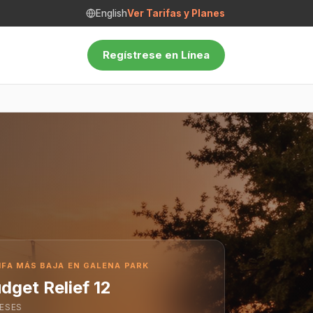
English
Ver Tarifas y Planes
Regístrese en Línea
IFA MÁS BAJA EN GALENA PARK
dget Relief 12
ESES