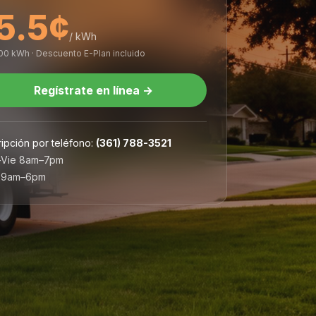
5.5¢
/ kWh
000 kWh · Descuento E-Plan incluido
Regístrate en línea
→
ripción por teléfono
:
(361) 788-3521
–Vie 8am–7pm
 9am–6pm