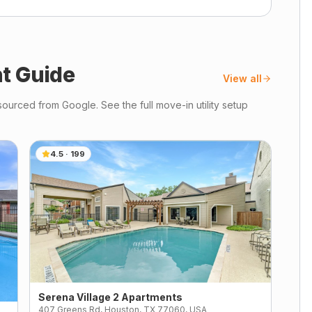
t Guide
View all
ourced from Google. See the full move-in utility setup
4.5
·
199
Serena Village 2 Apartments
407 Greens Rd, Houston, TX 77060, USA