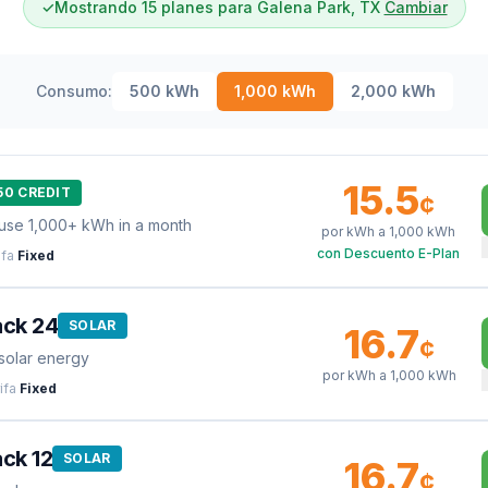
✓
Mostrando 15 planes para Galena Park, TX
Cambiar
Consumo:
500
kWh
1,000
kWh
2,000
kWh
15.5
50 CREDIT
¢
use 1,000+ kWh in a month
por kWh a
1,000
kWh
con Descuento E-Plan
ifa
Fixed
ack 24
SOLAR
16.7
¢
solar energy
por kWh a
1,000
kWh
ifa
Fixed
ck 12
SOLAR
16.7
¢