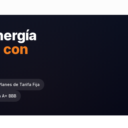
nergía
s con
Planes de Tarifa Fija
n A+ BBB