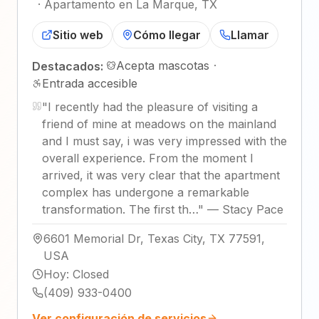
·
Apartamento en La Marque, TX
Sitio web
Cómo llegar
Llamar
Acepta mascotas
·
Destacados:
Entrada accesible
"
I recently had the pleasure of visiting a
friend of mine at meadows on the mainland
and I must say, i was very impressed with the
overall experience. From the moment I
arrived, it was very clear that the apartment
complex has undergone a remarkable
transformation. The first th…
"
—
Stacy Pace
6601 Memorial Dr, Texas City, TX 77591,
USA
Hoy
:
Closed
(409) 933-0400
Ver configuración de servicios