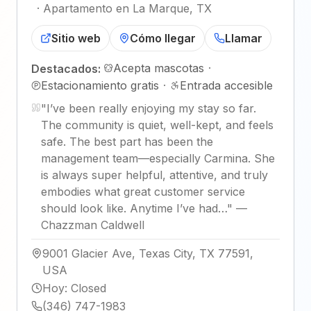
·
Apartamento en La Marque, TX
Sitio web
Cómo llegar
Llamar
Acepta mascotas
·
Destacados:
Estacionamiento gratis
·
Entrada accesible
"
I’ve been really enjoying my stay so far.
The community is quiet, well-kept, and feels
safe. The best part has been the
management team—especially Carmina. She
is always super helpful, attentive, and truly
embodies what great customer service
should look like. Anytime I’ve had…
"
—
Chazzman Caldwell
9001 Glacier Ave, Texas City, TX 77591,
USA
Hoy
:
Closed
(346) 747-1983