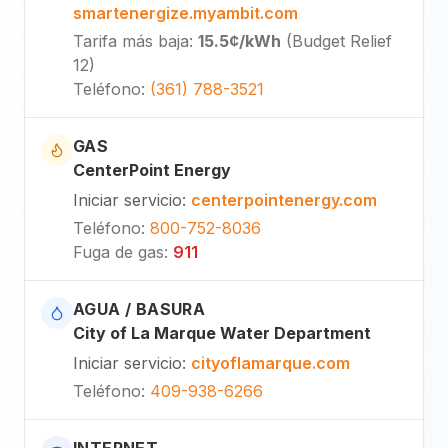
smartenergize.myambit.com
Tarifa más baja
:
15.5¢
/kWh
(
Budget Relief
12
)
Teléfono
:
(361) 788-3521
GAS
CenterPoint Energy
Iniciar servicio
:
centerpointenergy.com
Teléfono
:
800-752-8036
Fuga de gas
:
911
AGUA / BASURA
City of La Marque Water Department
Iniciar servicio
:
cityoflamarque.com
Teléfono
:
409-938-6266