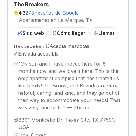
The Breakers
4.3
275 reseñas de Google
·
Apartamento en La Marque, TX
Sitio web
Cómo llegar
Llamar
Acepta mascotas
·
Destacados:
Entrada accesible
"
My son and I have moved here for 6
months now and we love it here! This is the
only apartment complex that has treated us
like family! JP, Brook, and Brenda are very
helpful, caring, and kind, and they go out of
their way to accommodate your needs! That
was very kind of t…
"
—
Sherrie
8801 Monticello Dr, Texas City, TX 77591,
USA
Hoy
:
Closed