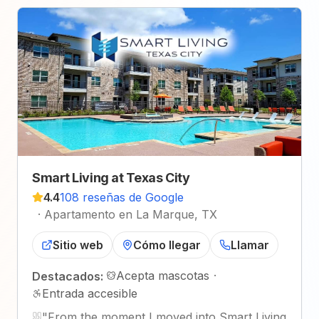
Smart Living at Texas City
4.4
108 reseñas de Google
·
Apartamento en La Marque, TX
Sitio web
Cómo llegar
Llamar
Acepta mascotas
·
Destacados:
Entrada accesible
"
From the moment I moved into Smart Living