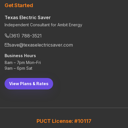
Get Started
Texas Electric Saver
Independent Consultant for Ambit Energy
(361) 788-3521
save@texaselectricsaver.com
Business Hours
8am – 7pm Mon–Fri
9am – 6pm Sat
View Plans & Rates
PUCT License: #10117