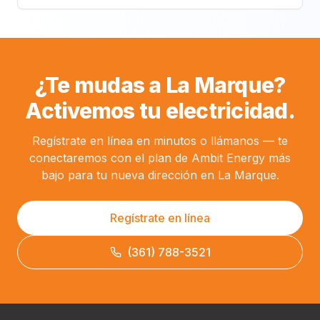
¿Te mudas a La Marque?
Activemos tu electricidad.
Regístrate en línea en minutos o llámanos — te
conectaremos con el plan de Ambit Energy más
bajo para tu nueva dirección en La Marque.
Regístrate en línea
(361) 788-3521