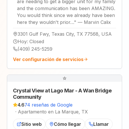
are needing to get a bigger unit for my family
and the communication has been AMAZING.
You would think since we already have been
here they wouldn't prior…
"
—
Marvin Calix
3301 Gulf Fwy, Texas City, TX 77568, USA
Hoy
:
Closed
(409) 245-5259
Ver configuración de servicios
☆
Crystal View at Lago Mar - A Wan Bridge
Community
4.6
74 reseñas de Google
·
Apartamento en La Marque, TX
Sitio web
Cómo llegar
Llamar