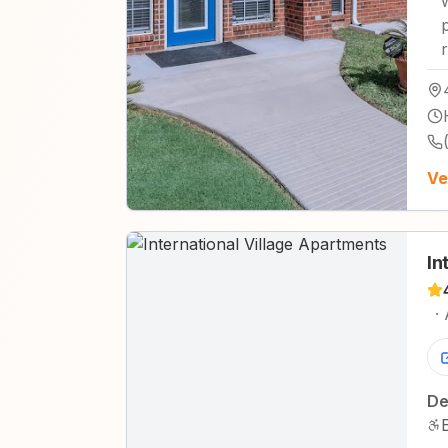
Ve
In
·
De