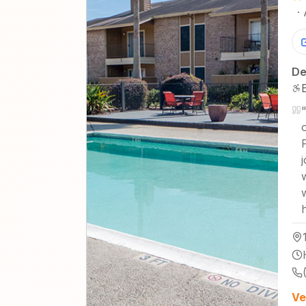
·
De
Ve