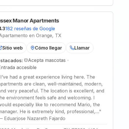
ssex Manor Apartments
4.3
182 reseñas de Google
Apartamento en Orange, TX
Sitio web
Cómo llegar
Llamar
Acepta mascotas
·
stacados:
Entrada accesible
"
I’ve had a great experience living here. The
apartments are clean, well-maintained, modern,
and very peaceful. The location is excellent, and
the environment feels safe and welcoming. I
would especially like to recommend Mario, the
manager. He is extremely kind, professional,…
"
—
Eduarjose Nazareth Fajardo