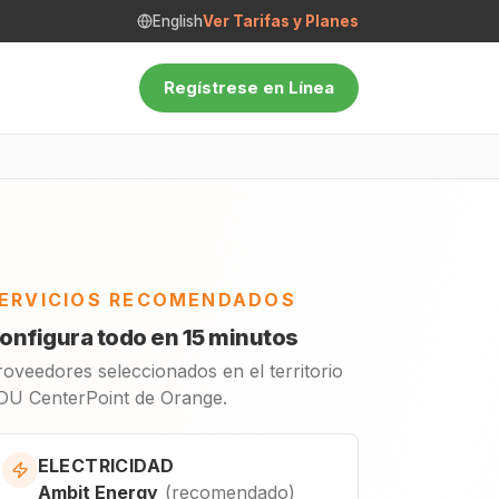
English
Ver Tarifas y Planes
Regístrese en Línea
ERVICIOS RECOMENDADOS
onfigura todo en 15 minutos
roveedores seleccionados en el territorio
DU CenterPoint de Orange.
ELECTRICIDAD
Ambit Energy
(
recomendado
)