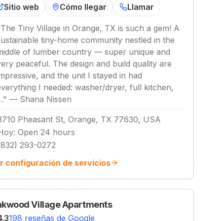
Sitio web
Cómo llegar
Llamar
"
The Tiny Village in Orange, TX is such a gem! A
sustainable tiny-home community nestled in the
middle of lumber country — super unique and
very peaceful. The design and build quality are
impressive, and the unit I stayed in had
everything I needed: washer/dryer, full kitchen,
…
"
—
Shana Nissen
3710 Pheasant St, Orange, TX 77630, USA
Hoy
:
Open 24 hours
(832) 293-0272
r configuración de servicios
kwood Village Apartments
4.3
198 reseñas de Google