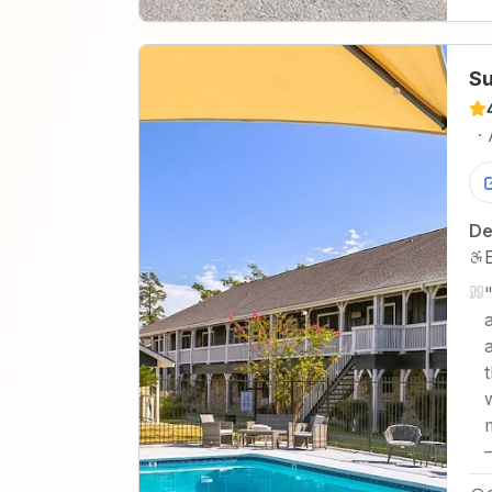
Su
·
De