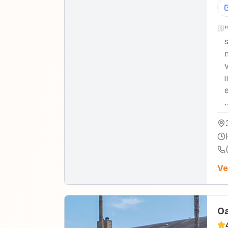
Ve
Oa