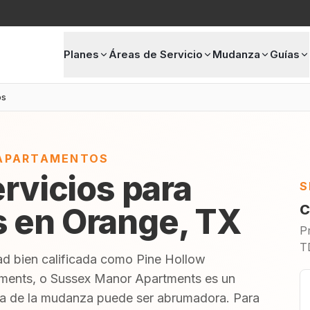
Planes
Áreas de Servicio
Mudanza
Guías
os
 APARTAMENTOS
ervicios para
S
 en Orange, TX
C
P
T
d bien calificada como Pine Hollow
rtments, o Sussex Manor Apartments es un
ca de la mudanza puede ser abrumadora. Para