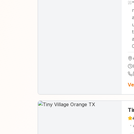
Ve
Ti
·