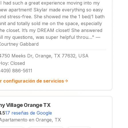
"
I had such a great experience moving into my
new apartment! Skylar made everything so easy
and stress-free. She showed me the 1 bed/1 bath
unit and totally sold me on the space, especially
the closet. It’s my DREAM closet! She answered
all my questions, was super helpful throu…
"
—
Courtney Gabbard
4750 Meeks Dr, Orange, TX 77632, USA
Hoy
:
Closed
(409) 886-5611
r configuración de servicios
ny Village Orange TX
4.5
17 reseñas de Google
Apartamento en Orange, TX