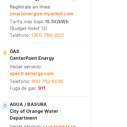
Regístrate en línea
:
smartenergize.myambit.com
Tarifa más baja
:
15.5¢
/kWh
(
Budget Relief 12
)
Teléfono
:
(361) 788-3521
GAS
CenterPoint Energy
Iniciar servicio
:
spectraenergy.com
Teléfono
:
800-752-8036
Fuga de gas
:
911
AGUA / BASURA
City of Orange Water
Department
Iniciar servicio
:
ci.orange.tx.us