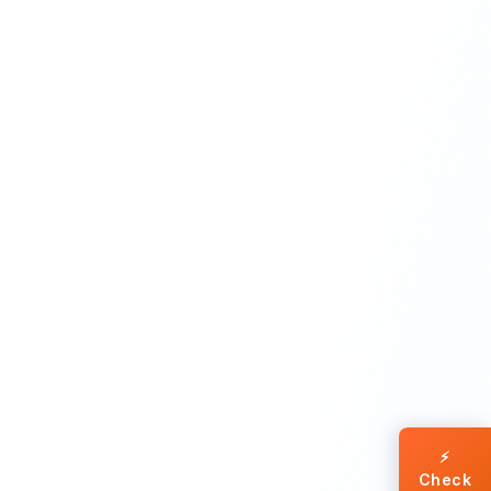
⚡
Check