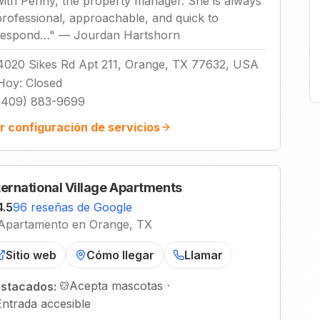
with Penny, the property manager. She is always
professional, approachable, and quick to
respond…
"
—
Jourdan Hartshorn
4020 Sikes Rd Apt 211, Orange, TX 77632, USA
Hoy
:
Closed
(409) 883-9699
r configuración de servicios
ternational Village Apartments
4.5
96 reseñas de Google
Apartamento en Orange, TX
Sitio web
Cómo llegar
Llamar
Acepta mascotas
·
stacados:
Entrada accesible