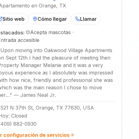
Apartamento en Orange, TX
Sitio web
Cómo llegar
Llamar
Acepta mascotas
·
stacados:
Entrada accesible
"
Upon moving into Oakwood Village Apartments
on Sept 12th I had the pleasure of meeting then
Property Manager Melanie and it was a very
joyous experience as I absolutely was impressed
with how nice, friendly and professional she was
which was the main reason I chose to move
her…
"
—
James Neal Jr.
1521 N 37th St, Orange, TX 77630, USA
Hoy
:
Closed
(409) 882-0930
r configuración de servicios