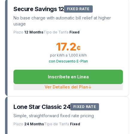
Secure Savings 12
FIXED RATE
No base charge with automatic bill relief at higher
usage
Plazo
12 Months
Tipo de Tarifa
Fixed
17.2
¢
por kWh a
1,000
kWh
con Descuento E-Plan
Inscríbete en Línea
Ver Detalles del Plan
↓
Lone Star Classic 24
FIXED RATE
Simple, straightforward fixed rate pricing
Plazo
24 Months
Tipo de Tarifa
Fixed