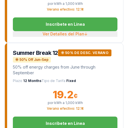
por kWh a
1,000
kWh
Verano efectivo: 12.1¢
Inscríbete en Línea
Ver Detalles del Plan
↓
Summer Break 12
🌞 50% DE DESC. VERANO
🌞 50% Off Jun–Sep
50% off energy charges from June through
September
Plazo
12 Months
Tipo de Tarifa
Fixed
19.2
¢
por kWh a
1,000
kWh
Verano efectivo: 12.1¢
Inscríbete en Línea