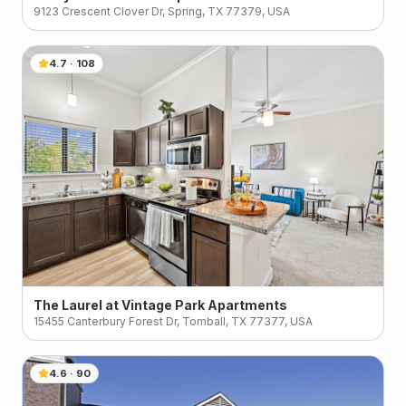
9123 Crescent Clover Dr, Spring, TX 77379, USA
4.7
·
108
The Laurel at Vintage Park Apartments
15455 Canterbury Forest Dr, Tomball, TX 77377, USA
4.6
·
90