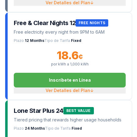
Ver Detalles del Plan
↓
Free & Clear Nights 12
FREE NIGHTS
Free electricity every night from 9PM to 6AM
Plazo
12 Months
Tipo de Tarifa
Fixed
18.6
¢
por kWh a
1,000
kWh
Inscríbete en Línea
Ver Detalles del Plan
↓
Lone Star Plus 24
BEST VALUE
Tiered pricing that rewards higher usage households
Plazo
24 Months
Tipo de Tarifa
Fixed