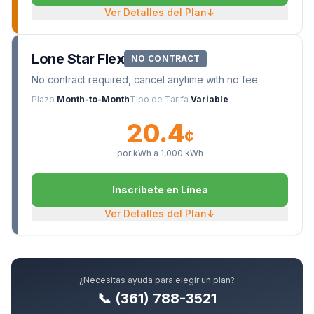
Ver Detalles del Plan
↓
Lone Star Flex
NO CONTRACT
No contract required, cancel anytime with no fee
Plazo
Month-to-Month
Tipo de Tarifa
Variable
20.4
¢
por kWh a
1,000
kWh
Inscríbete en Línea
Ver Detalles del Plan
↓
¿Necesitas ayuda para elegir un plan?
📞 (361) 788-3521