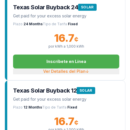
Texas Solar Buyback 24
SOLAR
Get paid for your excess solar energy
Plazo
24 Months
Tipo de Tarifa
Fixed
16.7
¢
por kWh a
1,000
kWh
Inscríbete en Línea
Ver Detalles del Plan
↓
Texas Solar Buyback 12
SOLAR
Get paid for your excess solar energy
Plazo
12 Months
Tipo de Tarifa
Fixed
16.7
¢
por kWh a
1,000
kWh