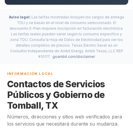
Aviso legal:
Las tarifas mostradas incluyen los cargos de entrega
TDU y se basan en el nivel de consumo seleccionado. El
descuento E-Plan requiere inscripción en facturación electrónica.
Las tarifas reales pueden variar según tu consumo específico y
zona TDU. Consulta la Hoja de Datos de Electricidad para ver los
detalles completos de precios. Texas Electric Saver es un
Consultor Independiente de Ambit Energy. Ambit Texas, LLC REP
#10117.
goambit.com/disclaimer
INFORMACIÓN LOCAL
Contactos de Servicios
Públicos y Gobierno de
Tomball, TX
Números, direcciones y sitios web verificados para
los servicios que necesitará durante su mudanza.