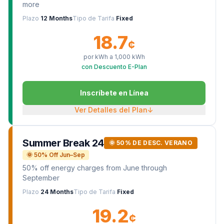
more
Plazo
12 Months
Tipo de Tarifa
Fixed
18.7
¢
por kWh a
1,000
kWh
con Descuento E-Plan
Inscríbete en Línea
Ver Detalles del Plan
↓
Summer Break 24
🌞 50% DE DESC. VERANO
🌞 50% Off Jun–Sep
50% off energy charges from June through
September
Plazo
24 Months
Tipo de Tarifa
Fixed
19.2
¢