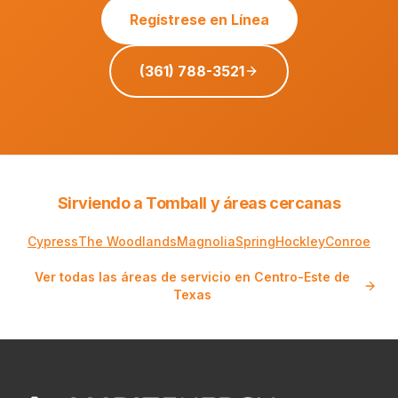
Regístrese en Línea
(361) 788-3521
Sirviendo a Tomball y áreas cercanas
Cypress
The Woodlands
Magnolia
Spring
Hockley
Conroe
Ver todas las áreas de servicio en Centro-Este de
Texas