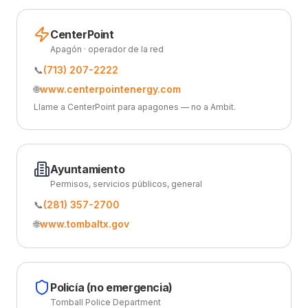
CenterPoint
Apagón · operador de la red
📞
(713) 207-2222
🌐
www.centerpointenergy.com
Llame a CenterPoint para apagones — no a Ambit.
Ayuntamiento
Permisos, servicios públicos, general
📞
(281) 357-2700
🌐
www.tombaltx.gov
Policía (no emergencia)
Tomball Police Department