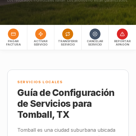
Los resultados individuales varían. Los ahorros no están garantizados.
PAGAR
ACTIVAR
TRANSFERIR
CANCELAR
REPORTAR
FACTURA
SERVICIO
SERVICIO
SERVICIO
APAGÓN
SERVICIOS LOCALES
Guía de Configuración
de Servicios para
Tomball, TX
Tomball es una ciudad suburbana ubicada