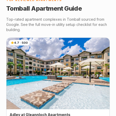
TOP REVIEWED APARTMENTS
Tomball
Apartment Guide
Top-rated apartment complexes in
Tomball
sourced from
Google. See the full move-in utility setup checklist for each
building.
4.7
·
500
Adley at Gleannloch Apartments