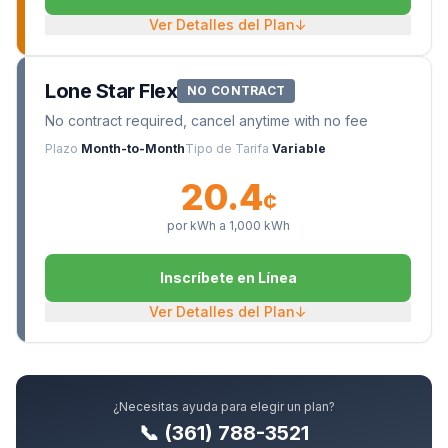
Ver Detalles del Plan
↓
Lone Star Flex
NO CONTRACT
No contract required, cancel anytime with no fee
Plazo
Month-to-Month
Tipo de Tarifa
Variable
20.4
¢
por kWh a
1,000
kWh
Inscríbete en Línea
Ver Detalles del Plan
↓
¿Necesitas ayuda para elegir un plan?
📞 (361) 788-3521