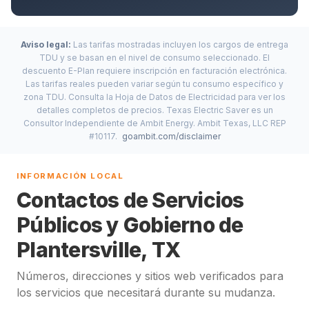
Aviso legal:
Las tarifas mostradas incluyen los cargos de entrega
TDU y se basan en el nivel de consumo seleccionado. El
descuento E-Plan requiere inscripción en facturación electrónica.
Las tarifas reales pueden variar según tu consumo específico y
zona TDU. Consulta la Hoja de Datos de Electricidad para ver los
detalles completos de precios. Texas Electric Saver es un
Consultor Independiente de Ambit Energy. Ambit Texas, LLC REP
#10117.
goambit.com/disclaimer
INFORMACIÓN LOCAL
Contactos de Servicios
Públicos y Gobierno de
Plantersville, TX
Números, direcciones y sitios web verificados para
los servicios que necesitará durante su mudanza.