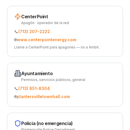
CenterPoint
Apagón · operador de la red
📞
(713) 207-2222
🌐
www.centerpointenergy.com
Llame a CenterPoint para apagones — no a Ambit.
Ayuntamiento
Permisos, servicios públicos, general
📞
(713) 851-8304
🌐
plantersvilletownhall.com
Policía (no emergencia)
Plantersville Police Department