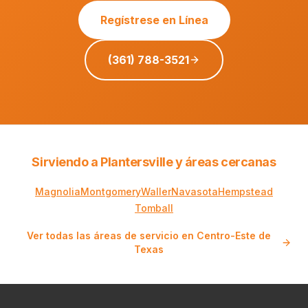
Regístrese en Línea
(361) 788-3521
Sirviendo a Plantersville y áreas cercanas
Magnolia
Montgomery
Waller
Navasota
Hempstead
Tomball
Ver todas las áreas de servicio en Centro-Este de
Texas