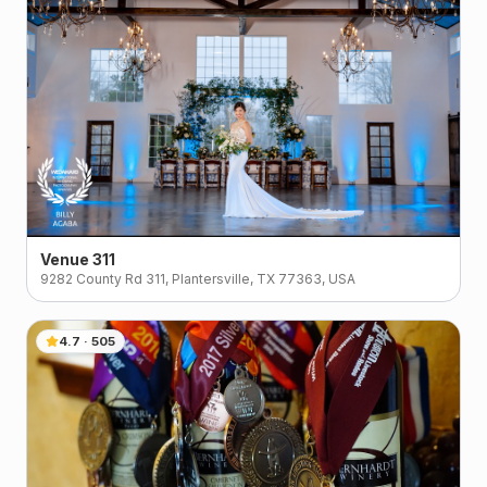
Venue 311
9282 County Rd 311, Plantersville, TX 77363, USA
4.7
·
505