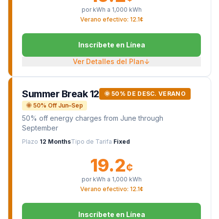
por kWh a
1,000
kWh
Verano efectivo: 12.1¢
Inscríbete en Línea
Ver Detalles del Plan
↓
Summer Break 12
🌞 50% DE DESC. VERANO
🌞 50% Off Jun–Sep
50% off energy charges from June through
September
Plazo
12 Months
Tipo de Tarifa
Fixed
19.2
¢
por kWh a
1,000
kWh
Verano efectivo: 12.1¢
Inscríbete en Línea