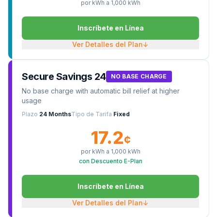
por kWh a
1,000
kWh
Inscríbete en Línea
Ver Detalles del Plan
↓
Secure Savings 24
NO BASE CHARGE
No base charge with automatic bill relief at higher
usage
Plazo
24 Months
Tipo de Tarifa
Fixed
17.2
¢
por kWh a
1,000
kWh
con Descuento E-Plan
Inscríbete en Línea
Ver Detalles del Plan
↓