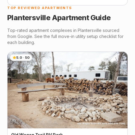
TOP REVIEWED APARTMENTS
Plantersville
Apartment Guide
Top-rated apartment complexes in
Plantersville
sourced
from Google. See the full move-in utility setup checklist for
each building.
5.0
·
50
Old Wagon Trail RV Park