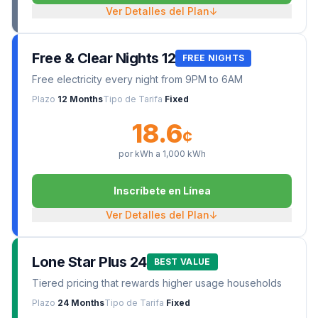
Ver Detalles del Plan
↓
Free & Clear Nights 12
FREE NIGHTS
Free electricity every night from 9PM to 6AM
Plazo
12 Months
Tipo de Tarifa
Fixed
18.6
¢
por kWh a
1,000
kWh
Inscríbete en Línea
Ver Detalles del Plan
↓
Lone Star Plus 24
BEST VALUE
Tiered pricing that rewards higher usage households
Plazo
24 Months
Tipo de Tarifa
Fixed