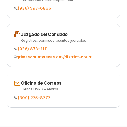
📞
(936) 597-6866
Juzgado del Condado
Registros, permisos, asuntos judiciales
📞
(936) 873-2111
🌐
grimescountytexas.gov/district-court
Oficina de Correos
Tienda USPS + envíos
📞
(800) 275-8777