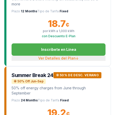
more
Plazo
12 Months
Tipo de Tarifa
Fixed
18.7
¢
por kWh a
1,000
kWh
con Descuento E-Plan
Inscríbete en Línea
Ver Detalles del Plan
↓
Summer Break 24
🌞 50% DE DESC. VERANO
🌞 50% Off Jun–Sep
50% off energy charges from June through
September
Plazo
24 Months
Tipo de Tarifa
Fixed
19.2
¢