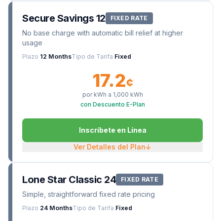
Secure Savings 12
FIXED RATE
No base charge with automatic bill relief at higher
usage
Plazo
12 Months
Tipo de Tarifa
Fixed
17.2
¢
por kWh a
1,000
kWh
con Descuento E-Plan
Inscríbete en Línea
Ver Detalles del Plan
↓
Lone Star Classic 24
FIXED RATE
Simple, straightforward fixed rate pricing
Plazo
24 Months
Tipo de Tarifa
Fixed