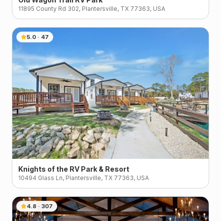
11895 County Rd 302, Plantersville, TX 77363, USA
5.0
·
47
Knights of the RV Park & Resort
10494 Glass Ln, Plantersville, TX 77363, USA
4.8
·
307