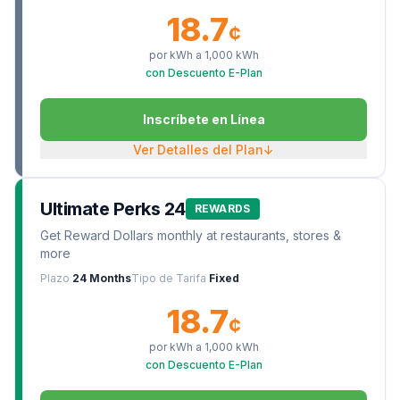
18.7
¢
por kWh a
1,000
kWh
con Descuento E-Plan
Inscríbete en Línea
Ver Detalles del Plan
↓
Ultimate Perks 24
REWARDS
Get Reward Dollars monthly at restaurants, stores &
more
Plazo
24 Months
Tipo de Tarifa
Fixed
18.7
¢
por kWh a
1,000
kWh
con Descuento E-Plan