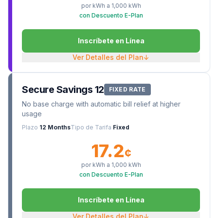
por kWh a
1,000
kWh
con Descuento E-Plan
Inscríbete en Línea
Ver Detalles del Plan
↓
Secure Savings 12
FIXED RATE
No base charge with automatic bill relief at higher
usage
Plazo
12 Months
Tipo de Tarifa
Fixed
17.2
¢
por kWh a
1,000
kWh
con Descuento E-Plan
Inscríbete en Línea
Ver Detalles del Plan
↓