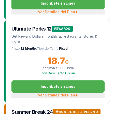
Inscríbete en Línea
Ver Detalles del Plan
↓
Ultimate Perks 12
REWARDS
Get Reward Dollars monthly at restaurants, stores &
more
Plazo
12 Months
Tipo de Tarifa
Fixed
18.7
¢
por kWh a
1,000
kWh
con Descuento E-Plan
Inscríbete en Línea
Ver Detalles del Plan
↓
Summer Break 24
🌞 50% DE DESC. VERANO