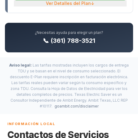
Ver Detalles del Plan
↓
¿Necesitas ayuda para elegir un plan?
📞 (361) 788-3521
Aviso legal:
Las tarifas mostradas incluyen los cargos de entrega
TDU y se basan en el nivel de consumo seleccionado. El
descuento E-Plan requiere inscripción en facturación electrónica.
Las tarifas reales pueden variar según tu consumo específico y
zona TDU. Consulta la Hoja de Datos de Electricidad para ver los
detalles completos de precios. Texas Electric Saver es un
Consultor Independiente de Ambit Energy. Ambit Texas, LLC REP
#10117.
goambit.com/disclaimer
INFORMACIÓN LOCAL
Contactos de Servicios