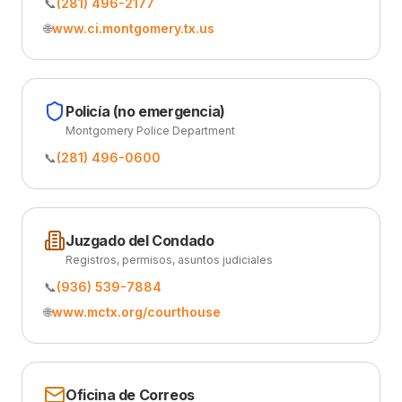
📞
(281) 496-2177
🌐
www.ci.montgomery.tx.us
Policía (no emergencia)
Montgomery Police Department
📞
(281) 496-0600
Juzgado del Condado
Registros, permisos, asuntos judiciales
📞
(936) 539-7884
🌐
www.mctx.org/courthouse
Oficina de Correos