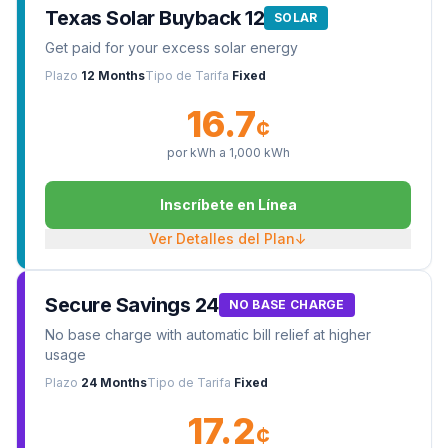
Texas Solar Buyback 12
SOLAR
Get paid for your excess solar energy
Plazo
12 Months
Tipo de Tarifa
Fixed
16.7
¢
por kWh a
1,000
kWh
Inscríbete en Línea
Ver Detalles del Plan
↓
Secure Savings 24
NO BASE CHARGE
No base charge with automatic bill relief at higher
usage
Plazo
24 Months
Tipo de Tarifa
Fixed
17.2
¢