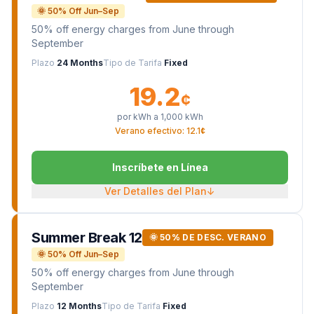
🌞 50% Off Jun–Sep
50% off energy charges from June through
September
Plazo
24 Months
Tipo de Tarifa
Fixed
19.2
¢
por kWh a
1,000
kWh
Verano efectivo: 12.1¢
Inscríbete en Línea
Ver Detalles del Plan
↓
Summer Break 12
🌞 50% DE DESC. VERANO
🌞 50% Off Jun–Sep
50% off energy charges from June through
September
Plazo
12 Months
Tipo de Tarifa
Fixed