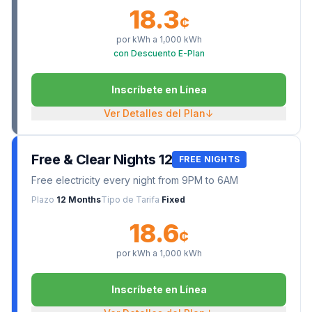
18.3
¢
por kWh a
1,000
kWh
con Descuento E-Plan
Inscríbete en Línea
Ver Detalles del Plan
↓
Free & Clear Nights 12
FREE NIGHTS
Free electricity every night from 9PM to 6AM
Plazo
12 Months
Tipo de Tarifa
Fixed
18.6
¢
por kWh a
1,000
kWh
Inscríbete en Línea