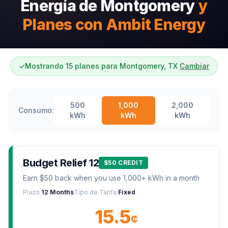
Energía de Montgomery
y
Planes con Ambit Energy
✓
Mostrando 15 planes para Montgomery, TX
Cambiar
500
1,000
2,000
Consumo:
kWh
kWh
kWh
Budget Relief 12
$50 CREDIT
Earn $50 back when you use 1,000+ kWh in a month
Plazo
12 Months
Tipo de Tarifa
Fixed
15.5
¢