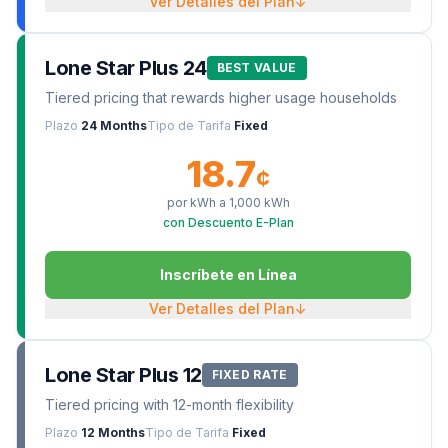
Ver Detalles del Plan
↓
Lone Star Plus 24
BEST VALUE
Tiered pricing that rewards higher usage households
Plazo
24 Months
Tipo de Tarifa
Fixed
18.7
¢
por kWh a
1,000
kWh
con Descuento E-Plan
Inscríbete en Línea
Ver Detalles del Plan
↓
Lone Star Plus 12
FIXED RATE
Tiered pricing with 12-month flexibility
Plazo
12 Months
Tipo de Tarifa
Fixed