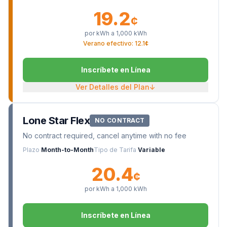
19.2
¢
por kWh a
1,000
kWh
Verano efectivo: 12.1¢
Inscríbete en Línea
Ver Detalles del Plan
↓
Lone Star Flex
NO CONTRACT
No contract required, cancel anytime with no fee
Plazo
Month-to-Month
Tipo de Tarifa
Variable
20.4
¢
por kWh a
1,000
kWh
Inscríbete en Línea