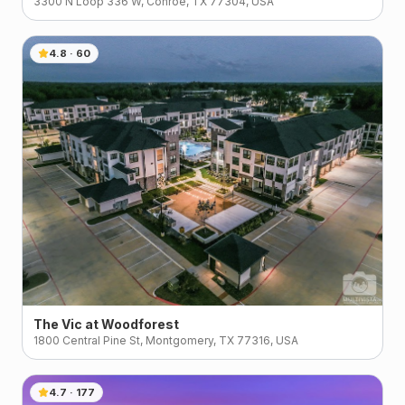
3300 N Loop 336 W, Conroe, TX 77304, USA
4.8
·
60
The Vic at Woodforest
1800 Central Pine St, Montgomery, TX 77316, USA
4.7
·
177